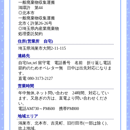
一般廃棄物収集運搬
鴻環許 第44
◎北本市
一般廃棄物収集運搬
北市く許第26-26号
◎埼玉県内産業廃棄物
処理委託契約
住所(営業所 自宅)
埼玉県鴻巣市大間2-11-115
連絡先
自宅fax,tel 留守電 電話番号 名前 折り返し電話
節約のためオペレター無 日中は出先対応になりま
す。
直電 080-3173-2127
営業時間
年中無休,ネット問い合わせ 24時間、対応してい
ます。又急ぎの方は、直電より問い合わせくださ
い。
電話AM730～PM600 携帯PM800
地域エリア
鴻巣市、北本市、吉見町、旧行田市(一部は除く)、
吹上地域、