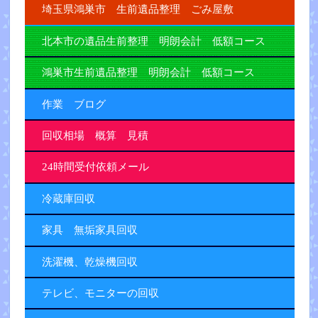
埼玉県鴻巣市 生前遺品整理 ごみ屋敷
北本市の遺品生前整理 明朗会計 低額コース
鴻巣市生前遺品整理 明朗会計 低額コース
作業 ブログ
回収相場 概算 見積
24時間受付依頼メール
冷蔵庫回収
家具 無垢家具回収
洗濯機、乾燥機回収
テレビ、モニターの回収