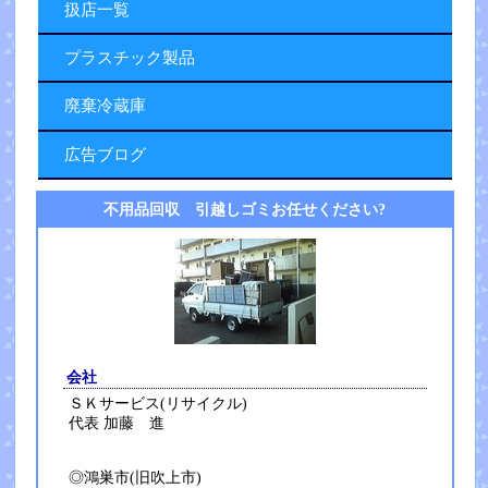
扱店一覧
プラスチック製品
廃棄冷蔵庫
広告ブログ
不用品回収 引越しゴミお任せください?
会社
ＳＫサービス(リサイクル)
代表 加藤 進
◎鴻巣市(旧吹上市)