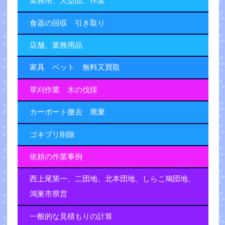
業務用、大型品、作業
食器の回収 引き取り
店舗、業務用品
家具 ベット 無料又買取
草刈作業 木の伐採
カーポート撤去 廃棄
ゴキブリ削除
依頼の作業事例
西上尾第一、二団地、北本団地、しらこ鳩団地、
鴻巣市県営
一般的な見積もりの計算