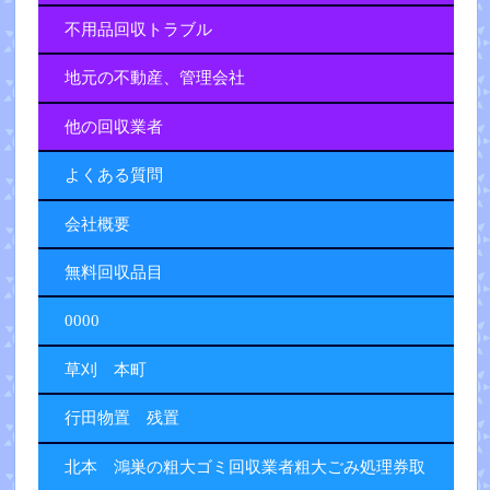
不用品回収トラブル
地元の不動産、管理会社
他の回収業者
よくある質問
会社概要
無料回収品目
0000
草刈 本町
行田物置 残置
北本 鴻巣の粗大ゴミ回収業者粗大ごみ処理券取