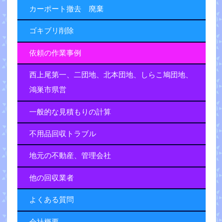
カーポート撤去 廃棄
ゴキブリ削除
依頼の作業事例
西上尾第一、二団地、北本団地、しらこ鳩団地、
鴻巣市県営
一般的な見積もりの計算
不用品回収トラブル
地元の不動産、管理会社
他の回収業者
よくある質問
会社概要