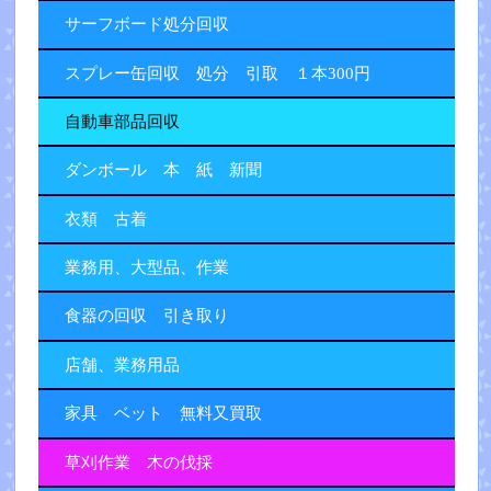
サーフボード処分回収
スプレー缶回収 処分 引取 １本300円
自動車部品回収
ダンボール 本 紙 新聞
衣類 古着
業務用、大型品、作業
食器の回収 引き取り
店舗、業務用品
家具 ベット 無料又買取
草刈作業 木の伐採