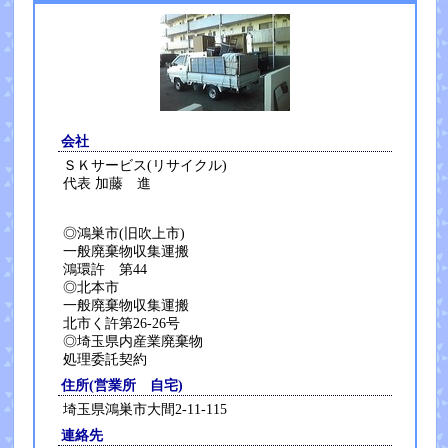
会社
ＳＫサービス(リサイクル)
代表 加藤 進
◎鴻巣市(旧吹上市)
一般廃棄物収集運搬
鴻環許 第44
◎北本市
一般廃棄物収集運搬
北市く許第26-26号
◎埼玉県内産業廃棄物
処理委託契約
住所(営業所 自宅)
埼玉県鴻巣市大間2-11-115
連絡先