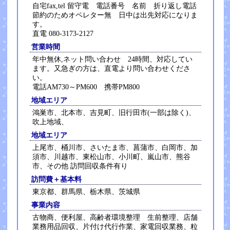
自宅fax,tel 留守電 電話番号 名前 折り返し電話
節約のためオペレター無 日中は出先対応になりま
す。
直電 080-3173-2127
営業時間
年中無休,ネット問い合わせ 24時間、対応してい
ます。又急ぎの方は、直電より問い合わせくださ
い。
電話AM730～PM600 携帯PM800
地域エリア
鴻巣市、北本市、吉見町、旧行田市(一部は除く)、
吹上地域、
地域エリア
上尾市、桶川市、さいたま市、菖蒲市、白岡市、加
須市、川越市、東松山市、小川町、嵐山市、熊谷
市、その他 訪問回収条件有り
訪問費＋基本料
東京都、群馬県、栃木県、茨城県
事業内容
古物商、便利屋、高齢者環境整理 生前整理、店舗
業務用品回収、片付け代行作業、家電回収業務、粒