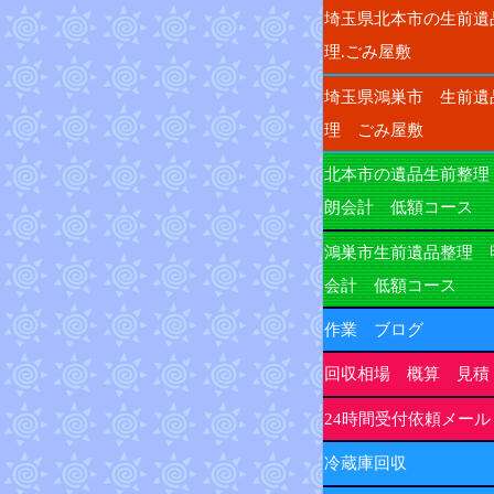
埼玉県北本市の生前遺
理.ごみ屋敷
埼玉県鴻巣市 生前遺
理 ごみ屋敷
北本市の遺品生前整理
朗会計 低額コース
鴻巣市生前遺品整理 
会計 低額コース
作業 ブログ
回収相場 概算 見積
24時間受付依頼メール
冷蔵庫回収