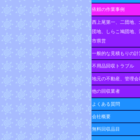
依頼の作業事例
西上尾第一、二団地、
団地、しらこ鳩団地、
市県営
一般的な見積もりの計
不用品回収トラブル
地元の不動産、管理会
他の回収業者
よくある質問
会社概要
無料回収品目