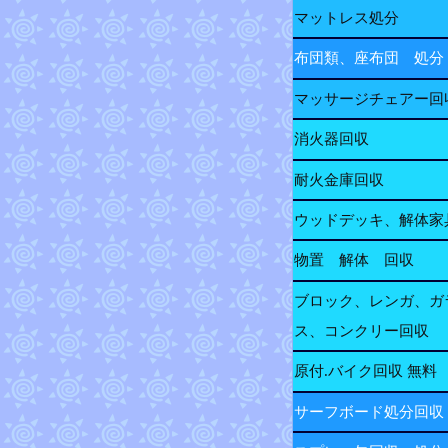
マットレス処分
布団類、座布団 処分
マッサージチェアー回
消火器回収
耐火金庫回収
ウッドデッキ、解体家
物置 解体 回収
ブロック、レンガ、ガ
ス、コンクリー回収
原付.バイク回収 無料
サーフボード処分回収