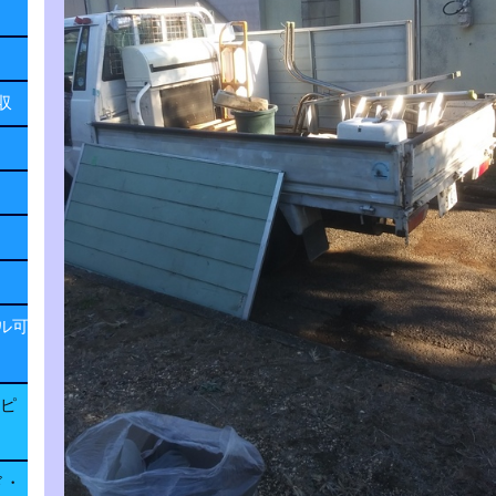
回収
ル可
子ピ
ド・