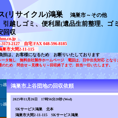
ス(リサイクル)鴻巣
鴻巣市～その他
、引越しゴミ、便利屋(遺品生前整理、ゴミ
安回収
oo.co.jp
73-2127 自宅 FAX 048-596-8185
鴻巣市大間2-11-115
負担は、お客様になるため お断りいたしております
レータ無し 無料自社製作ホームページ 電話は、日中出先対応 となり
避のため 問合せ～見積もり～回収終了まで、担当一任いたします。
っ越
鴻巣市上谷団地の回収依頼
2025年11月26日 17時56分28秒 (Wed)
っ越
SKサービス鴻巣 北本
鴻巣市大間2-11-115 SKサービス鴻巣