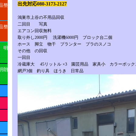
出先対応080-3173-2127
品整
鴻巣市上谷の不用品回収
二回目 写真
品整
エアコン回収無料
取り外し2000円 洗濯機6000円 ブロック台二個
ホース 脚立 物干 プランター プラのスノコ
 明
その他 の回収
一回目
冷蔵庫大 45リットル ×3 園芸用品 家具小 カラーボック
明朗
網戸3個 釣り具 ほうき 日常品