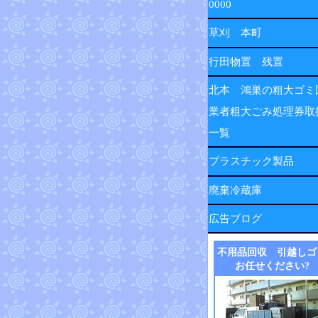
0000
草刈 本町
行田物置 残置
北本 鴻巣の粗大ゴミ
業者粗大ごみ処理券取
一覧
プラスチック製品
廃棄冷蔵庫
広告ブログ
不用品回収 引越しゴ
お任せください?