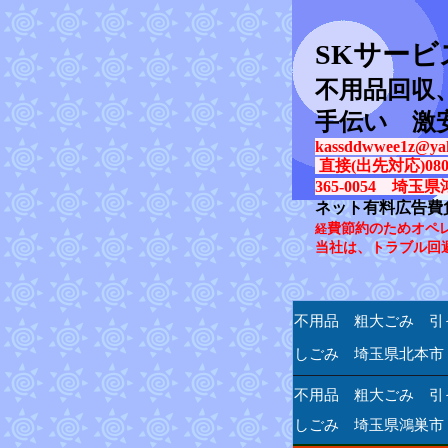
SK
サービ
不用品回収
手伝い 激
kassddwwee1z@yah
直接(出先対応)080-31
365-0054 埼玉県
ネット有料広告費
費節約のためオペ
経
当社は、トラブル回
不用品 粗大ごみ 引
しごみ 埼玉県北本市
不用品 粗大ごみ 引
しごみ 埼玉県鴻巣市