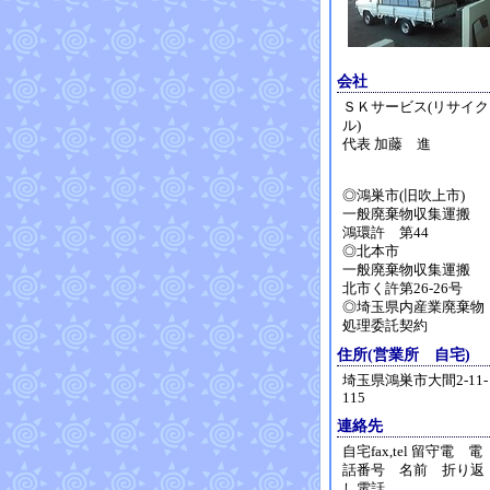
会社
ＳＫサービス(リサイク
ル)
代表 加藤 進
◎鴻巣市(旧吹上市)
一般廃棄物収集運搬
鴻環許 第44
◎北本市
一般廃棄物収集運搬
北市く許第26-26号
◎埼玉県内産業廃棄物
処理委託契約
住所(営業所 自宅)
埼玉県鴻巣市大間2-11-
115
連絡先
自宅fax,tel 留守電 電
話番号 名前 折り返
し電話