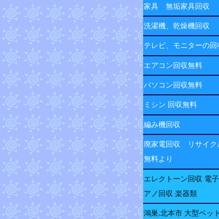
家具 無垢家具回収
洗濯機、乾燥機回収
テレビ、モニターの
エアコン回収無料
パソコン回収無料
ミシン 回収無料
編み機回収
廃家電回収 リサイク
無料より
エレクトーン回収 電
アノ回収 楽器類
鴻巣.北本市 大型ベッ