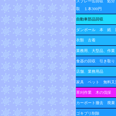
スプレー缶回収 処分
取 １本300円
自動車部品回収
ダンボール 本 紙 
衣類 古着
業務用、大型品、作業
食器の回収 引き取り
店舗、業務用品
家具 ベット 無料又
草刈作業 木の伐採
カーポート撤去 廃棄
ゴキブリ削除