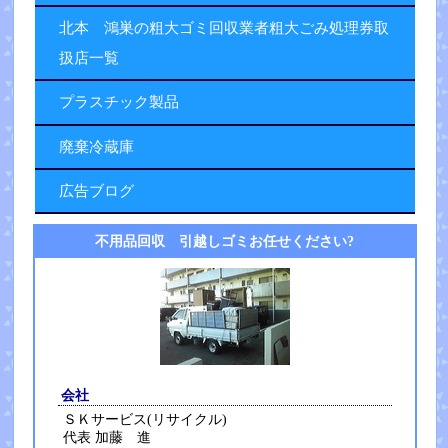
北本 鴻巣の粗大ゴミ回収業者粗大ごみ処理券取
扱店一覧
プラスチック製品
廃棄冷蔵庫
広告ブログ
不用品回収 引越しゴミお任せください?
会社
ＳＫサービス(リサイクル)
代表 加藤 進