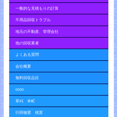
一般的な見積もりの計算
不用品回収トラブル
地元の不動産、管理会社
他の回収業者
よくある質問
会社概要
無料回収品目
0000
草刈 本町
行田物置 残置