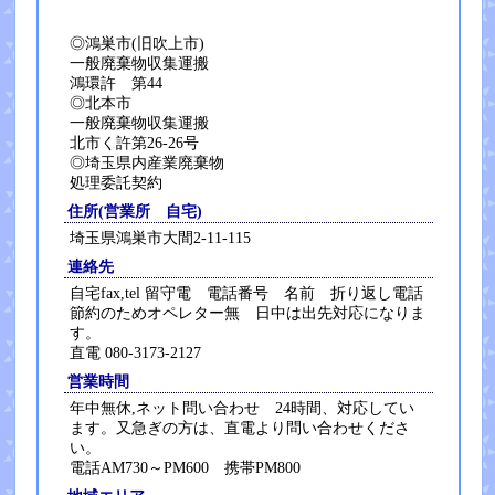
◎鴻巣市(旧吹上市)
一般廃棄物収集運搬
鴻環許 第44
◎北本市
一般廃棄物収集運搬
北市く許第26-26号
◎埼玉県内産業廃棄物
処理委託契約
住所(営業所 自宅)
埼玉県鴻巣市大間2-11-115
連絡先
自宅fax,tel 留守電 電話番号 名前 折り返し電話
節約のためオペレター無 日中は出先対応になりま
す。
直電 080-3173-2127
営業時間
年中無休,ネット問い合わせ 24時間、対応してい
ます。又急ぎの方は、直電より問い合わせくださ
い。
電話AM730～PM600 携帯PM800