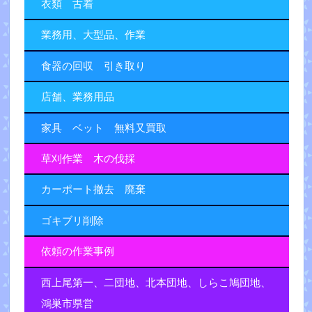
衣類 古着
業務用、大型品、作業
食器の回収 引き取り
店舗、業務用品
家具 ベット 無料又買取
草刈作業 木の伐採
カーポート撤去 廃棄
ゴキブリ削除
依頼の作業事例
西上尾第一、二団地、北本団地、しらこ鳩団地、
鴻巣市県営