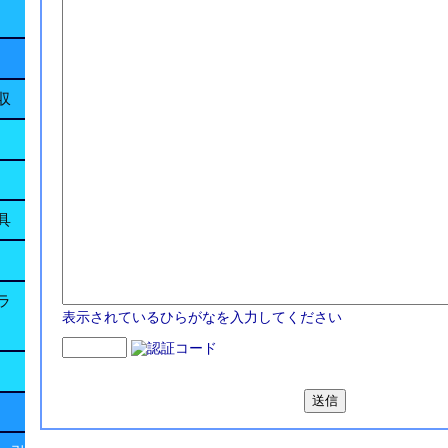
収
具
ラ
表示されているひらがなを入力してください