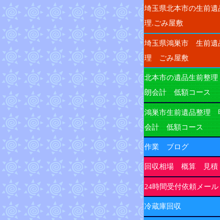
埼玉県北本市の生前遺
理.ごみ屋敷
埼玉県鴻巣市 生前遺
理 ごみ屋敷
北本市の遺品生前整理
朗会計 低額コース
鴻巣市生前遺品整理 
会計 低額コース
作業 ブログ
回収相場 概算 見積
24時間受付依頼メール
冷蔵庫回収