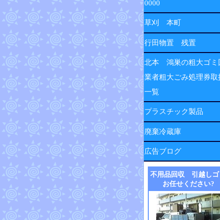
0000
草刈 本町
行田物置 残置
北本 鴻巣の粗大ゴミ
業者粗大ごみ処理券取
一覧
プラスチック製品
廃棄冷蔵庫
広告ブログ
不用品回収 引越しゴ
お任せください?