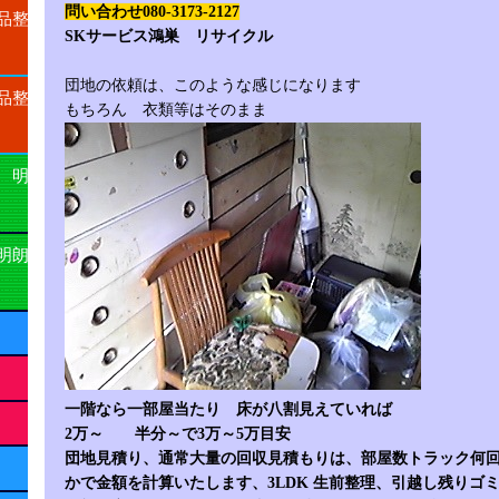
問い合わせ080-3173-2127
品整
SKサービス鴻巣 リサイクル
団地の依頼は、このような感じになります
品整
もちろん 衣類等はそのまま
 明
明朗
一階なら一部屋当たり 床が八割見えていれば
2万～ 半分～で3万～5万目安
団地見積り、通常大量の回収見積もりは、部屋数トラック何
かで金額を計算いたします、3LDK 生前整理、引越し残りゴ