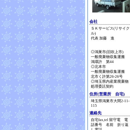
会社
ＳＫサービス(リサイク
ル)
代表 加藤 進
◎鴻巣市(旧吹上市)
一般廃棄物収集運搬
鴻環許 第44
◎北本市
一般廃棄物収集運搬
北市く許第26-26号
◎埼玉県内産業廃棄物
処理委託契約
住所(営業所 自宅)
埼玉県鴻巣市大間2-11-
115
連絡先
自宅fax,tel 留守電 電
話番号 名前 折り返
し電話