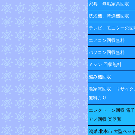
家具 無垢家具回収
洗濯機、乾燥機回収
テレビ、モニターの
エアコン回収無料
パソコン回収無料
ミシン 回収無料
編み機回収
廃家電回収 リサイク
無料より
エレクトーン回収 電
アノ回収 楽器類
鴻巣.北本市 大型ベッ