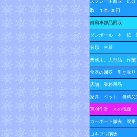
スプレー缶回収 処分
取 １本300円
自動車部品回収
ダンボール 本 紙 
衣類 古着
業務用、大型品、作業
食器の回収 引き取り
店舗、業務用品
家具 ベット 無料又
草刈作業 木の伐採
カーポート撤去 廃棄
ゴキブリ削除