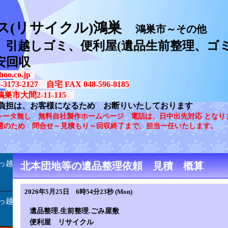
ス(リサイクル)鴻巣
鴻巣市～その他
、引越しゴミ、便利屋(遺品生前整理、ゴミ
安回収
oo.co.jp
73-2127 自宅 FAX 048-596-8185
鴻巣市大間2-11-115
負担は、お客様になるため お断りいたしております
レータ無し 無料自社製作ホームページ 電話は、日中出先対応 となり
避のため 問合せ～見積もり～回収終了まで、担当一任いたします。
っ越
北本団地等の遺品整理依頼 見積 概算
2026年5月25日 6時54分23秒 (Mon)
っ越
遺品整理.生前整理.ごみ屋敷
便利屋
リサイクル