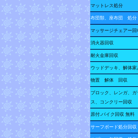
マットレス処分
布団類、座布団 処分
マッサージチェアー回
消火器回収
耐火金庫回収
ウッドデッキ、解体家
物置 解体 回収
ブロック、レンガ、ガ
ス、コンクリー回収
原付.バイク回収 無料
サーフボード処分回収