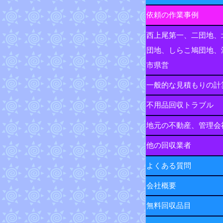
依頼の作業事例
西上尾第一、二団地、
団地、しらこ鳩団地、
市県営
一般的な見積もりの計
不用品回収トラブル
地元の不動産、管理会
他の回収業者
よくある質問
会社概要
無料回収品目