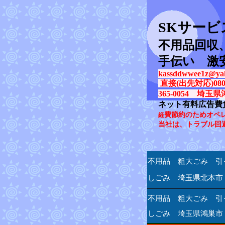
SK
サービ
不用品回収
手伝い 激
kassddwwee1z@yah
直接(出先対応)080-31
365-0054 埼玉県
ネット有料広告費
費節約のためオペ
経
当社は、トラブル回
不用品 粗大ごみ 引
しごみ 埼玉県北本市
不用品 粗大ごみ 引
しごみ 埼玉県鴻巣市