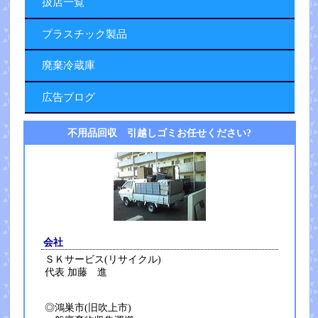
扱店一覧
プラスチック製品
廃棄冷蔵庫
広告ブログ
不用品回収 引越しゴミお任せください?
会社
ＳＫサービス(リサイクル)
代表 加藤 進
◎鴻巣市(旧吹上市)