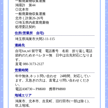
一般廃棄物収集運搬
鴻環許 第44
◎北本市
一般廃棄物収集運搬
北市く許第26-26号
◎埼玉県内産業廃棄物
処理委託契約
住所(営業所 自宅)
埼玉県鴻巣市大間2-11-115
連絡先
自宅fax,tel 留守電 電話番号 名前 折り返し電話
節約のためオペレター無 日中は出先対応になりま
す。
直電 080-3173-2127
営業時間
年中無休,ネット問い合わせ 24時間、対応してい
ます。又急ぎの方は、直電より問い合わせくださ
い。
電話AM730～PM600 携帯PM800
地域エリア
鴻巣市、北本市、吉見町、旧行田市(一部は除く)、
吹上地域、