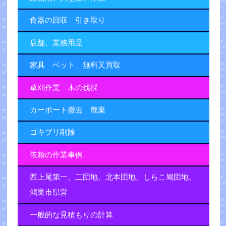
食器の回収 引き取り
店舗、業務用品
家具 ベット 無料又買取
草刈作業 木の伐採
カーポート撤去 廃棄
ゴキブリ削除
依頼の作業事例
西上尾第一、二団地、北本団地、しらこ鳩団地、
鴻巣市県営
一般的な見積もりの計算