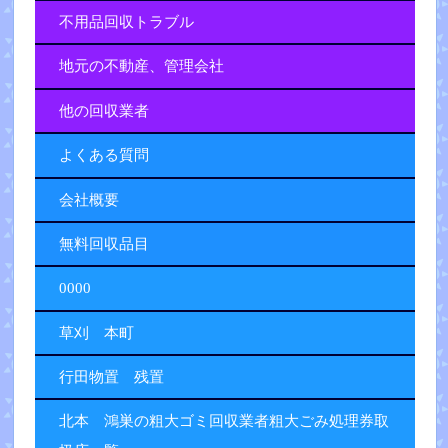
不用品回収トラブル
地元の不動産、管理会社
他の回収業者
よくある質問
会社概要
無料回収品目
0000
草刈 本町
行田物置 残置
北本 鴻巣の粗大ゴミ回収業者粗大ごみ処理券取