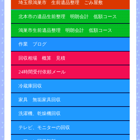
埼玉県鴻巣市 生前遺品整理 ごみ屋敷
北本市の遺品生前整理 明朗会計 低額コース
鴻巣市生前遺品整理 明朗会計 低額コース
作業 ブログ
回収相場 概算 見積
24時間受付依頼メール
冷蔵庫回収
家具 無垢家具回収
洗濯機、乾燥機回収
テレビ、モニターの回収