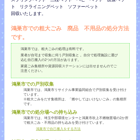
ト リクライニングベット ソファーベット
回収いたします。
鴻巣市での粗大ごみ 廃品
不用品の処分方法
です。
鴻巣市では、粗大ごみの処理は有料です。
業者が自宅まで収集に伺う戸別収集と 。自分で処理施設に運び
込む自己搬入の2つの方法があります。
家庭ごみ集積所や資源回収ステーションには出せませんのでご
注意ください。
鴻巣市での戸別収集
鴻巣市では、鴻巣市リサイクル事業協同組合で戸別収集を受け付け
ています。
※粗大ごみをだす集積所は、「燃やしてはいけないごみ」の集積所
です。
鴻巣市での処分場への持ち込み
鴻巣市では、埼玉中部環境センターと鴻巣市吹上不燃物置場の2か所
で粗大ごみ・不用品の持ち込みを受け付けています。
鴻巣市で自己搬入をする方法