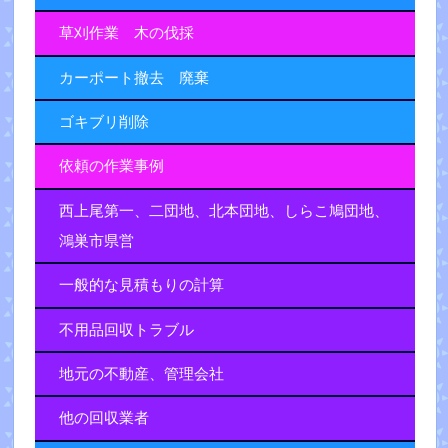
草刈作業 木の伐採
カーポート撤去 廃棄
ゴキブリ削除
依頼の作業事例
西上尾第一、二団地、北本団地、しらこ鳩団地、
鴻巣市県営
一般的な見積もりの計算
不用品回収トラブル
地元の不動産、管理会社
他の回収業者