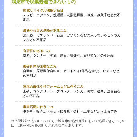
鴻巣市で収集処理できないもの
家電リサイクル法指定品目
テレビ、エアコン、洗濯機・衣類乾燥機、冷凍・冷蔵庫などの不
用品
爆発や火災の危険があるごみ
消火器、ガスボンベ、石油・ガソリンなどの入っているビンやカ
ンなどの不用品
有害性のあるごみ
塗料、シンナー、廃油、農薬、揮発油、薬品類などの不用品
破砕処理が困難なごみ
自動車、原動機付自転車、オートバイ(部品を含む)、ピアノなど
の不用品
家屋の解体やリフォームなどに伴うごみ
土砂、コンクリート、ブロック・レンガ、廃材、建具、洗面台な
どの不用品
事業活動に伴うごみ
事務所・販売店・商店・飲食店・会社・工場などから出るごみ
※上記以外のものについても、鴻巣市の処分施設において処理できないもの
は、回収や搬入をお断りされる場合があります。