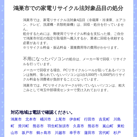
鴻巣市での家電リサイクル法対象品目の処分
鴻巣市では、家電リサイクル法対象4品目（冷蔵庫・冷凍庫、エアコ
ン、テレビ、洗濯機・衣類乾燥機）は、回収・処分を行っていませ
ん。
処分するためには、郵便局でリサイクル料金を支払った後、ご自分
で鴻巣市付近の指定引取場所へ搬入するか、業者に回収を依頼する
必要があります。
※リサイクル料金・振込料金・運搬費用等の費用がかかります。
不用になったパソコン
の処分は、メーカー等で回収・リサイク
ルを行っています。
メーカーで回収する場合、PCリサイクルシールが貼ってあるパソコ
ンは無料、張られていないパソコンは1台3,000円～5,000円のリサイ
クル料金を消費者が負担することになっています。
鴻巣市では、PCリサイクルマークが付いていないパソコンは、粗大
ごみとして埼玉中部環境センターで受け入れております。
対応地域は電話で確認ください。
鴻巣市 北本市 桶川市 上尾市 伊奈町 行田市 吉見町 川島
町 滑川町 熊谷市 羽生町加須市 久喜市 熊谷市 嵐山町 東松
山市 坂戸市 鶴ヶ島市 川越市 幸手市 蓮田市 宮代町 杉戸