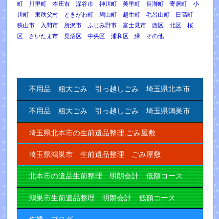
町 川里町 本庄市 深谷市 神川町 美里町 長瀞町 寄居町 小
川町 東秩父村 ときがわ町 鳩山町 越生町 毛呂山町 日高町
狭山市 入間市 所沢市 ふじみ野市 富士見市 西区 北区 桜
区 さいたま市 見沼区 中央区 浦和区 緑 その他
不用品 粗大ごみ 引っ越しごみ 埼玉県北本市
不用品 粗大ごみ 引っ越しごみ 埼玉県鴻巣市
埼玉県北本市の生前遺品整理.ごみ屋敷
埼玉県鴻巣市 生前遺品整理 ごみ屋敷
北本市の遺品生前整理 明朗会計 低額コース
鴻巣市生前遺品整理 明朗会計 低額コース