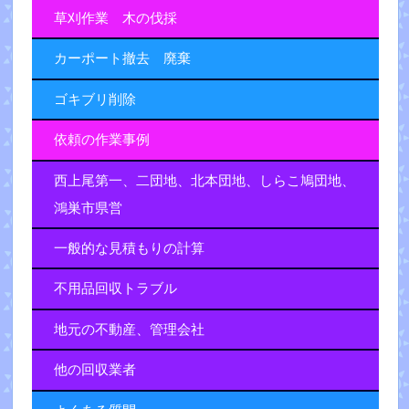
草刈作業 木の伐採
カーポート撤去 廃棄
ゴキブリ削除
依頼の作業事例
西上尾第一、二団地、北本団地、しらこ鳩団地、
鴻巣市県営
一般的な見積もりの計算
不用品回収トラブル
地元の不動産、管理会社
他の回収業者