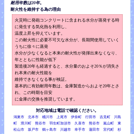
耐用年数は20年
。
耐火性を維持する為の理由
火災時に発砲コンクリートに含まれる水分が蒸発する時
に発生する気化熱を利用し、
温度上昇を抑えています。
この耐火性に必要不可欠な水分が、長期間使用していく
うちに徐々に蒸発
水分が少なくなると本来の耐火性が発揮出来なくなり、
年とともに性能が低下
製造後20年も経過すると、水分量のおよそ20％が消失さ
れ本来の耐火性能を
維持できなくなる事が検証。
基本的に有効耐用年数は、金庫製造からおよそ20年とさ
れ、この時期を目安
に金庫の交換を推奨しています。
対応地域は電話で確認ください。
鴻巣市 北本市 桶川市 上尾市 伊奈町 行田市 吉見町 川島
町 滑川町 熊谷市 羽生町加須市 久喜市 熊谷市 嵐山町 東
松山市 坂戸市 鶴ヶ島市 川越市 幸手市 蓮田市 宮代町 杉