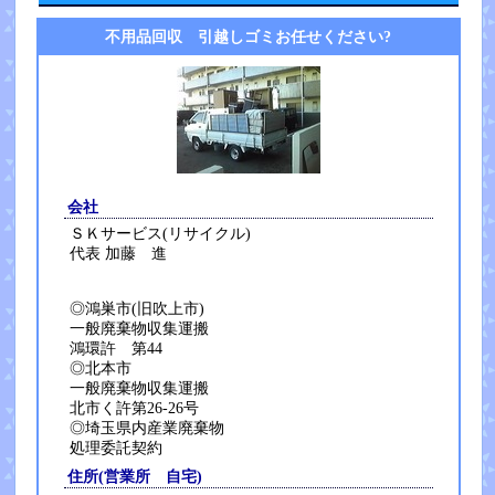
不用品回収 引越しゴミお任せください?
会社
ＳＫサービス(リサイクル)
代表 加藤 進
◎鴻巣市(旧吹上市)
一般廃棄物収集運搬
鴻環許 第44
◎北本市
一般廃棄物収集運搬
北市く許第26-26号
◎埼玉県内産業廃棄物
処理委託契約
住所(営業所 自宅)