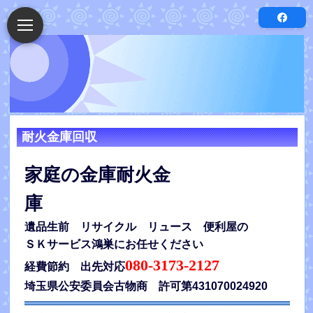
耐火金庫回収
家庭の金庫耐火金
庫
遺品生前 リサイクル リュース 便利屋の
ＳＫサービス鴻巣にお任せください
080-3173-2127
経費節約 出先対応
埼玉県公安委員会
古物商 許可
第431070024920