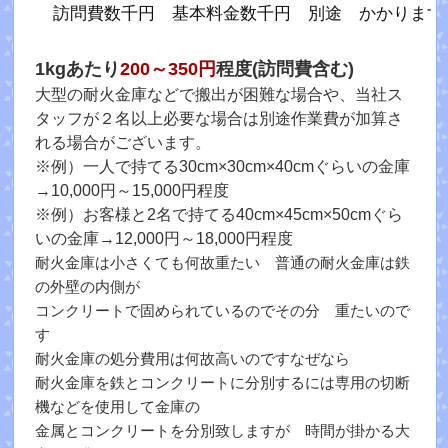
訪問費数千円 基本料金数千円 別途 かかります
1kgあたり
200～350円
程度(訪問費含む)
大型の耐火金庫などで搬出が困難な場合や、当社ス
タッフが２名以上必要な場合は別途作業費が加算さ
れる場合がございます。
※例）一人で持てる30cm×30cm×40cmぐらいの金庫
→10,000円～15,000円程度
※例）お客様と2名で持てる40cm×45cm×50cmぐら
いの金庫→12,000円～18,000円程度
耐火金庫は小さくても何故重たい 普通の耐火金庫は鉄
の外壁の内側が
コンクリートで固められているのでその分 重たいので
す
耐火金庫の処分費用は何故高いのですなぜなら
耐火金庫を鉄とコンクリートに分別するには専用の切断
機などを使用して金庫の
金属とコンクリートを分別致しますが 時間が掛かる大