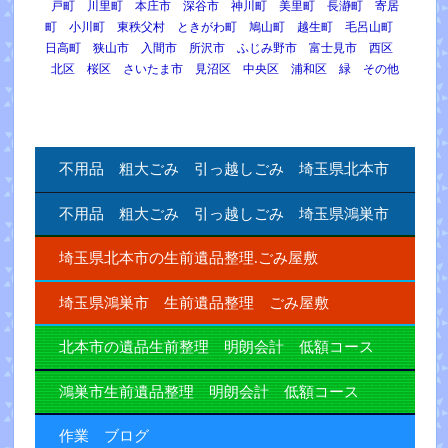
戸町 川里町 本庄市 深谷市 神川町 美里町 長瀞町 寄居
町 小川町 東秩父村 ときがわ町 鳩山町 越生町 毛呂山町
日高町 狭山市 入間市 所沢市 ふじみ野市 富士見市 西区
北区 桜区 さいたま市 見沼区 中央区 浦和区 緑 その他
不用品 粗大ごみ 引っ越しごみ 埼玉県北本市
不用品 粗大ごみ 引っ越しごみ 埼玉県鴻巣市
埼玉県北本市の生前遺品整理.ごみ屋敷
埼玉県鴻巣市 生前遺品整理 ごみ屋敷
北本市の遺品生前整理 明朗会計 低額コース
鴻巣市生前遺品整理 明朗会計 低額コース
作業 ブログ