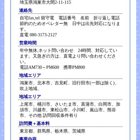
埼玉県鴻巣市大間2-11-115
連絡先
自宅fax,tel 留守電 電話番号 名前 折り返し電話
節約のためオペレター無 日中は出先対応になりま
す。
直電 080-3173-2127
営業時間
年中無休,ネット問い合わせ 24時間、対応してい
ます。又急ぎの方は、直電より問い合わせくださ
い。
電話AM730～PM600 携帯PM800
地域エリア
鴻巣市、北本市、吉見町、旧行田市(一部は除く)、
吹上地域、
地域エリア
上尾市、桶川市、さいたま市、菖蒲市、白岡市、加
須市、川越市、東松山市、小川町、嵐山市、熊谷
市、その他 訪問回収条件有り
訪問費＋基本料
東京都、群馬県、栃木県、茨城県
事業内容