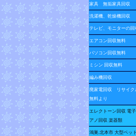
家具 無垢家具回収
洗濯機、乾燥機回収
テレビ、モニターの
エアコン回収無料
パソコン回収無料
ミシン 回収無料
編み機回収
廃家電回収 リサイク
無料より
エレクトーン回収 電
アノ回収 楽器類
鴻巣.北本市 大型ベッ