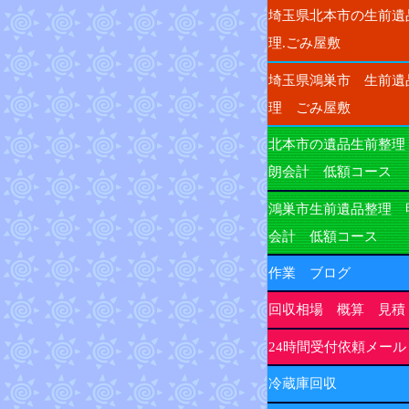
埼玉県北本市の生前遺
理.ごみ屋敷
埼玉県鴻巣市 生前遺
理 ごみ屋敷
北本市の遺品生前整理
朗会計 低額コース
鴻巣市生前遺品整理 
会計 低額コース
作業 ブログ
回収相場 概算 見積
24時間受付依頼メール
冷蔵庫回収