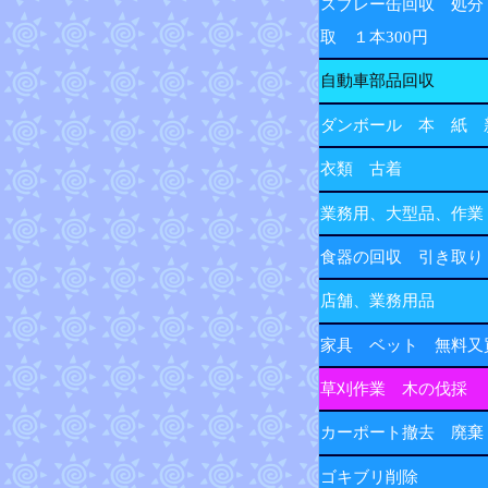
スプレー缶回収 処分
取 １本300円
自動車部品回収
ダンボール 本 紙 
衣類 古着
業務用、大型品、作業
食器の回収 引き取り
店舗、業務用品
家具 ベット 無料又
草刈作業 木の伐採
カーポート撤去 廃棄
ゴキブリ削除