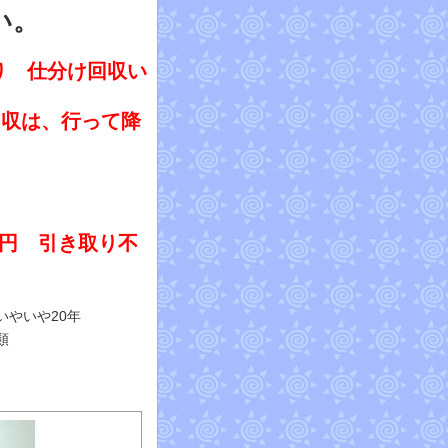
い。
り 仕分け回収い
回収は、行って降
0円 引き取り不
いやいや20年
類