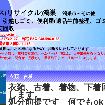
ス(リサイクル)鴻巣
鴻巣市～その他
、引越しゴミ、便利屋(遺品生前整理、ゴミ
安回収
oo.co.jp
73-2127 自宅 FAX 048-596-8185
鴻巣市大間2-11-115
負担は、お客様になるため お断りいたしております
レータ無し 無料自社製作ホームページ 電話は、日中出先対応 となり
避のため 問合せ～見積もり～回収終了まで、担当一任いたします。
っ越
衣類 古着
衣類、古着、着物、下着
します。
っ越
処分前提です 何でもok