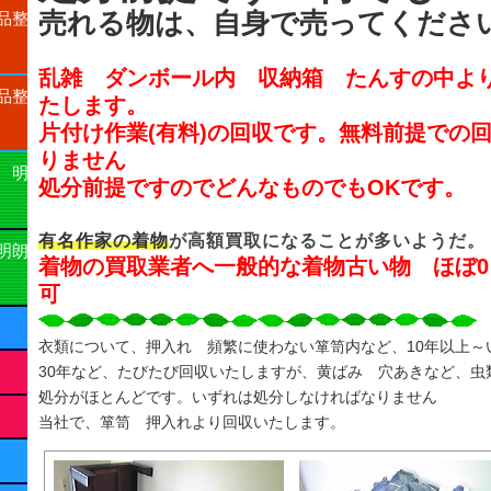
売れる物は、自身で売ってくださ
品整
乱雑 ダンボール内 収納箱 たんすの中よ
品整
たします。
片付け作業(有料)の回収です。無料前提での
りません
 明
処分前提ですのでどんなものでもOKです。
有名作家の着物
が高額買取になることが多いようだ。
明朗
着物の買取業者へ一般的な着物古い物 ほぼ
可
衣類について、押入れ 頻繁に使わない箪笥内など、10年以上～
30年など、たびたび回収いたしますが、黄ばみ 穴あきなど、虫
処分がほとんどです。いずれは処分しなければなりません
当社で、箪笥 押入れより回収いたします。