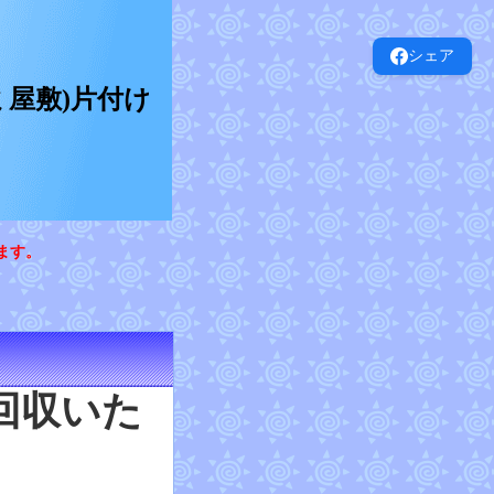
シェア
屋敷)片付け
ます。
回収いた