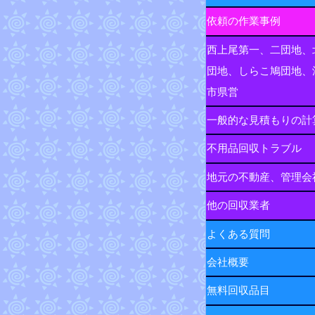
依頼の作業事例
西上尾第一、二団地、
団地、しらこ鳩団地、
市県営
一般的な見積もりの計
不用品回収トラブル
地元の不動産、管理会
他の回収業者
よくある質問
会社概要
無料回収品目