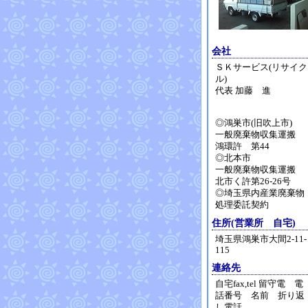
会社
ＳＫサービス(リサイク
ル)
代表 加藤 進
◎鴻巣市(旧吹上市)
一般廃棄物収集運搬
鴻環許 第44
◎北本市
一般廃棄物収集運搬
北市く許第26-26号
◎埼玉県内産業廃棄物
処理委託契約
住所(営業所 自宅)
埼玉県鴻巣市大間2-11-
115
連絡先
自宅fax,tel 留守電 電
話番号 名前 折り返
し電話