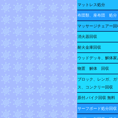
マットレス処分
布団類、座布団 処分
マッサージチェアー回
消火器回収
耐火金庫回収
ウッドデッキ、解体家
物置 解体 回収
ブロック、レンガ、ガ
ス、コンクリー回収
原付.バイク回収 無料
サーフボード処分回収