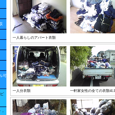
回収
一人暮らしのアパート衣類
ル可
一人分衣類 一軒家女性の全ての衣類4
子ピ
ド・