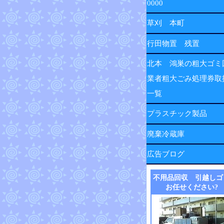
0000
草刈 本町
行田物置 残置
北本 鴻巣の粗大ゴミ
業者粗大ごみ処理券取
一覧
プラスチック製品
廃棄冷蔵庫
広告ブログ
不用品回収 引越しゴ
お任せください?