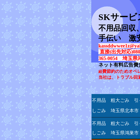
SK
サービ
不用品回収
手伝い 激
kassddwwee1z@yah
直接(出先対応)080-31
365-0054 埼玉県
ネット有料広告費
費節約のためオペ
経
当社は、トラブル回
不用品 粗大ごみ 引
しごみ 埼玉県北本市
不用品 粗大ごみ 引
しごみ 埼玉県鴻巣市