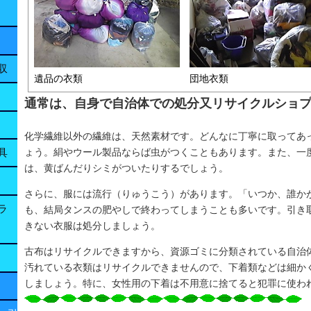
収
遺品の衣類 団地衣類
通常は、自身で自治体での処分又リサイクルショ
化学繊維以外の繊維は、天然素材です。どんなに丁寧に取ってあ
ょう。絹やウール製品ならば虫がつくこともあります。また、一
具
は、黄ばんだりシミがついたりするでしょう。
さらに、服には流行（りゅうこう）があります。「いつか、誰か
ラ
も、結局タンスの肥やしで終わってしまうことも多いです。引き
きない衣服は処分しましょう。
古布はリサイクルできますから、資源ゴミに分類されている自治
汚れている衣類はリサイクルできませんので、下着類などは細か
しましょう。特に、女性用の下着は不用意に捨てると犯罪に使わ