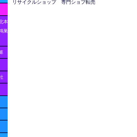
リサイクルショップ 専門ショプ転売
北本
鴻巣
算
社