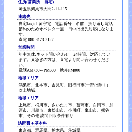
住所(営業所 自宅)
埼玉県鴻巣市大間2-11-115
連絡先
自宅fax,tel 留守電 電話番号 名前 折り返し電話
節約のためオペレター無 日中は出先対応になりま
す。
直電 080-3173-2127
営業時間
年中無休,ネット問い合わせ 24時間、対応してい
ます。又急ぎの方は、直電より問い合わせくださ
い。
電話AM730～PM600 携帯PM800
地域エリア
鴻巣市、北本市、吉見町、旧行田市(一部は除く)、
吹上地域、
地域エリア
上尾市、桶川市、さいたま市、菖蒲市、白岡市、加
須市、川越市、東松山市、小川町、嵐山市、熊谷
市、その他 訪問回収条件有り
訪問費＋基本料
東京都、群馬県、栃木県、茨城県