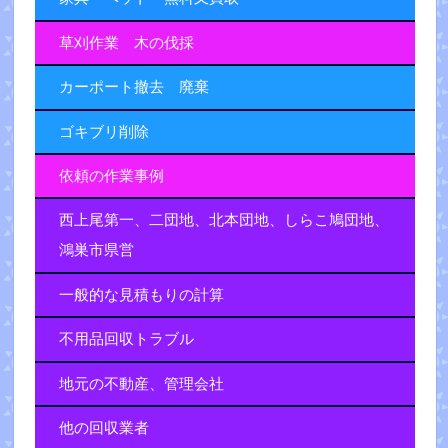
草刈作業 木の伐採
カーポート撤去 廃棄
ゴキブリ削除
依頼の作業事例
西上尾第一、二団地、北本団地、しらこ鳩団地、
鴻巣市県営
一般的な見積もりの計算
不用品回収トラブル
地元の不動産、管理会社
他の回収業者