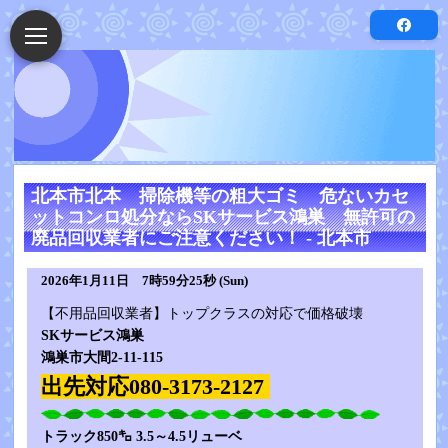
北本市北本 掃除機等の粗大ゴミ 危ないカセ
ットコンロ処分ならSKサービス鴻巣 無許可の
廃品回収業者にご注意ください！ - 北本市
2026年1月11日 7時59分25秒 (Sun)
【不用品回収業者】トップクラスの対応で価格破壊
SKサービス鴻巣
鴻巣市大間2-11-115
出先対応080-3173-2127
トラック850㌔ 3.5～4.5リューベ