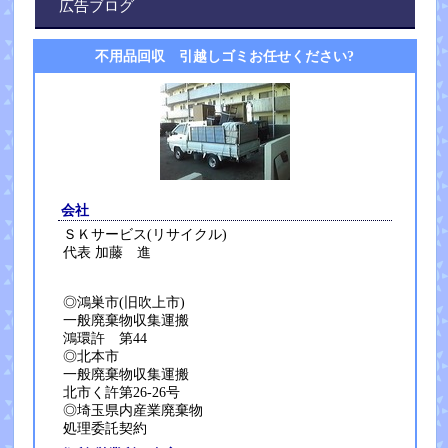
広告ブログ
不用品回収 引越しゴミお任せください?
会社
ＳＫサービス(リサイクル)
代表 加藤 進
◎鴻巣市(旧吹上市)
一般廃棄物収集運搬
鴻環許 第44
◎北本市
一般廃棄物収集運搬
北市く許第26-26号
◎埼玉県内産業廃棄物
処理委託契約