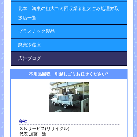
北本 鴻巣の粗大ゴミ回収業者粗大ごみ処理券取
扱店一覧
プラスチック製品
廃棄冷蔵庫
広告ブログ
不用品回収 引越しゴミお任せください?
会社
ＳＫサービス(リサイクル)
代表 加藤 進