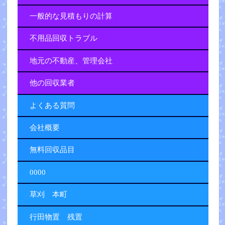
一般的な見積もりの計算
不用品回収トラブル
地元の不動産、管理会社
他の回収業者
よくある質問
会社概要
無料回収品目
0000
草刈 本町
行田物置 残置