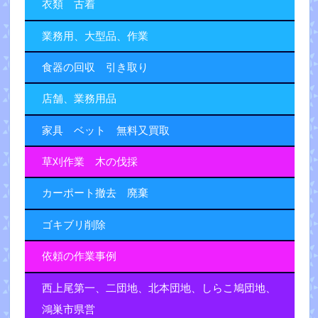
衣類 古着
業務用、大型品、作業
食器の回収 引き取り
店舗、業務用品
家具 ベット 無料又買取
草刈作業 木の伐採
カーポート撤去 廃棄
ゴキブリ削除
依頼の作業事例
西上尾第一、二団地、北本団地、しらこ鳩団地、
鴻巣市県営