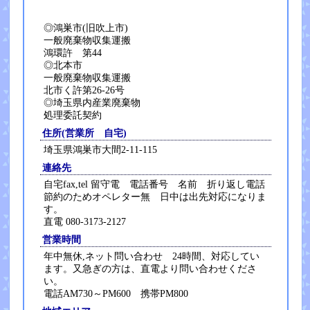
◎鴻巣市(旧吹上市)
一般廃棄物収集運搬
鴻環許 第44
◎北本市
一般廃棄物収集運搬
北市く許第26-26号
◎埼玉県内産業廃棄物
処理委託契約
住所(営業所 自宅)
埼玉県鴻巣市大間2-11-115
連絡先
自宅fax,tel 留守電 電話番号 名前 折り返し電話
節約のためオペレター無 日中は出先対応になりま
す。
直電 080-3173-2127
営業時間
年中無休,ネット問い合わせ 24時間、対応してい
ます。又急ぎの方は、直電より問い合わせくださ
い。
電話AM730～PM600 携帯PM800