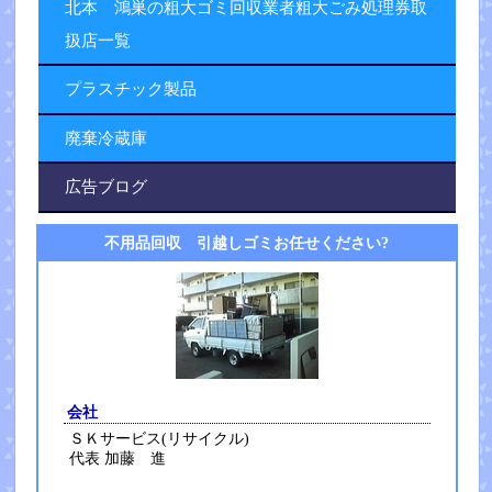
北本 鴻巣の粗大ゴミ回収業者粗大ごみ処理券取
扱店一覧
プラスチック製品
廃棄冷蔵庫
広告ブログ
不用品回収 引越しゴミお任せください?
会社
ＳＫサービス(リサイクル)
代表 加藤 進