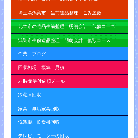
埼玉県鴻巣市 生前遺品整理 ごみ屋敷
北本市の遺品生前整理 明朗会計 低額コース
鴻巣市生前遺品整理 明朗会計 低額コース
作業 ブログ
回収相場 概算 見積
24時間受付依頼メール
冷蔵庫回収
家具 無垢家具回収
洗濯機、乾燥機回収
テレビ、モニターの回収