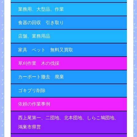
業務用、大型品、作業
食器の回収 引き取り
店舗、業務用品
家具 ベット 無料又買取
草刈作業 木の伐採
カーポート撤去 廃棄
ゴキブリ削除
依頼の作業事例
西上尾第一、二団地、北本団地、しらこ鳩団地、
鴻巣市県営