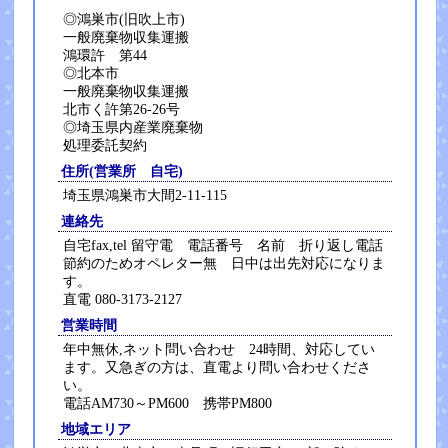
◎鴻巣市(旧吹上市)
一般廃棄物収集運搬
鴻環許 第44
◎北本市
一般廃棄物収集運搬
北市く許第26-26号
◎埼玉県内産業廃棄物
処理委託契約
住所(営業所 自宅)
埼玉県鴻巣市大間2-11-115
連絡先
自宅fax,tel 留守電 電話番号 名前 折り返し電話
節約のためオペレター無 日中は出先対応になりま
す。
直電 080-3173-2127
営業時間
年中無休,ネット問い合わせ 24時間、対応してい
ます。又急ぎの方は、直電より問い合わせくださ
い。
電話AM730～PM600 携帯PM800
地域エリア