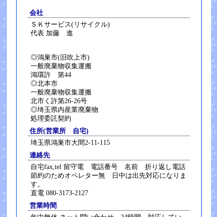
会社
ＳＫサービス(リサイクル)
代表 加藤 進
◎鴻巣市(旧吹上市)
一般廃棄物収集運搬
鴻環許 第44
◎北本市
一般廃棄物収集運搬
北市く許第26-26号
◎埼玉県内産業廃棄物
処理委託契約
住所(営業所 自宅)
埼玉県鴻巣市大間2-11-115
連絡先
自宅fax,tel 留守電 電話番号 名前 折り返し電話
節約のためオペレター無 日中は出先対応になりま
す。
直電 080-3173-2127
営業時間