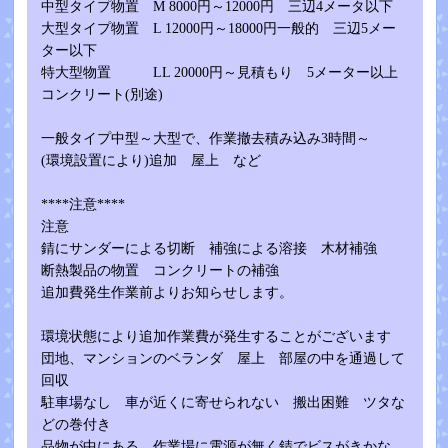
中型タイプ物置 M 8000円～12000円 三辺4メータ以下
大型タイプ物置 L 12000円～18000円一般的 三辺5メー
ター以下
特大型物置 LL 20000円～見積もり 5メーター以上
コンクリート(別途)
一般タイプ中型～大型で、作業撤去積み込み3時間～
(環境設置により)追加 屋上 など
****注意****
注意
錆にサンダーによる切断 補強による溶接 木材補強
断熱製品の物置 コンクリートの補強
追加費発生作業前よりお知らせします。
環境状態により追加作業費が発生することがございます
団地、マンションのベランダ 屋上 部屋の中を通過して
回収
駐車場なし 車が近くに寄せられない 搬出困難 ツタな
どの巻付き
品物が中にある 作業場に電源が無く錆でビスがきかな