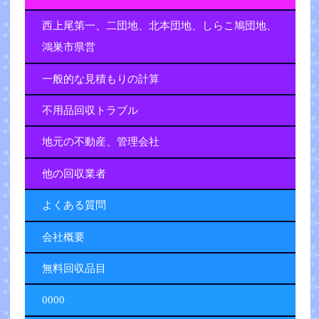
西上尾第一、二団地、北本団地、しらこ鳩団地、
鴻巣市県営
一般的な見積もりの計算
不用品回収トラブル
地元の不動産、管理会社
他の回収業者
よくある質問
会社概要
無料回収品目
0000