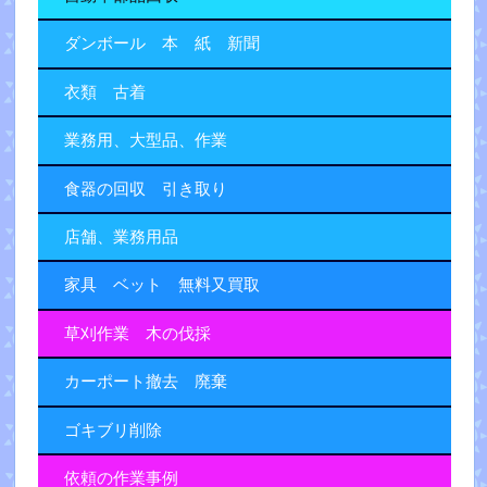
ダンボール 本 紙 新聞
衣類 古着
業務用、大型品、作業
食器の回収 引き取り
店舗、業務用品
家具 ベット 無料又買取
草刈作業 木の伐採
カーポート撤去 廃棄
ゴキブリ削除
依頼の作業事例