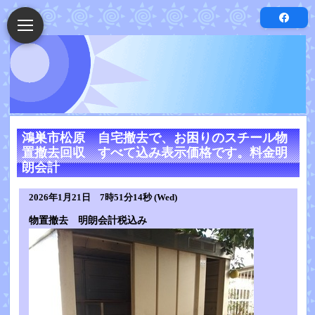
鴻巣市松原 自宅撤去で、お困りのスチール物
置撤去回収 すべて込み表示価格です。料金明
朗会計
2026年1月21日 7時51分14秒 (Wed)
物置撤去 明朗会計税込み