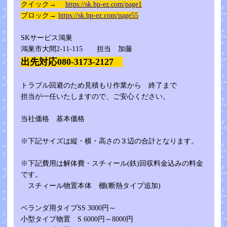
クイック→
https://sk.hp-ez.com/page1
ブロック→
https://sk.hp-ez.com/page55
SKサービス鴻巣
鴻巣市大間2-11-115 担当 加藤
出先対応080-3173-2127
トラブル回避のため見積もり作業から 終了まで
担当が一任いたしますので、ご安心ください。
当社価格 基本価格
※下記サイズは縦・横・高さの３辺の合計となります。
※下記費用は解体費・スチィール(鉄)回収料金込みの料金
です。
スチィール物置本体 棚(断熱タイプ追加)
ベランダ用タイプSS 3000円～
小型タイプ物置 S 6000円～8000円