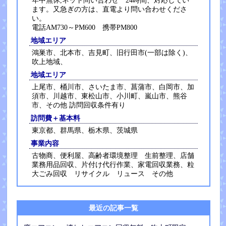
年中無休,ネット問い合わせ 24時間、対応してい
ます。又急ぎの方は、直電より問い合わせくださ
い。
電話AM730～PM600 携帯PM800
地域エリア
鴻巣市、北本市、吉見町、旧行田市(一部は除く)、
吹上地域、
地域エリア
上尾市、桶川市、さいたま市、菖蒲市、白岡市、加
須市、川越市、東松山市、小川町、嵐山市、熊谷
市、その他 訪問回収条件有り
訪問費＋基本料
東京都、群馬県、栃木県、茨城県
事業内容
古物商、便利屋、高齢者環境整理 生前整理、店舗
業務用品回収、片付け代行作業、家電回収業務、粒
大ごみ回収 リサイクル リュース その他
最近の記事一覧