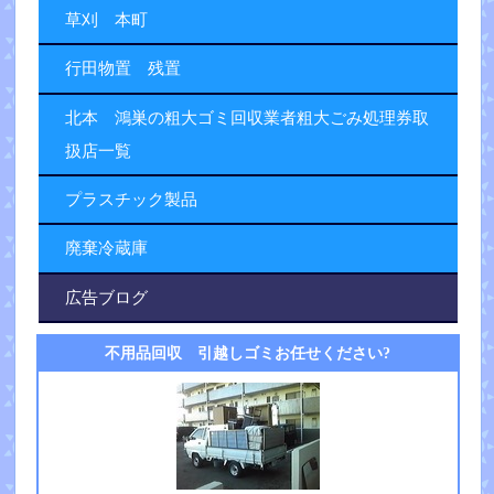
草刈 本町
行田物置 残置
北本 鴻巣の粗大ゴミ回収業者粗大ごみ処理券取
扱店一覧
プラスチック製品
廃棄冷蔵庫
広告ブログ
不用品回収 引越しゴミお任せください?