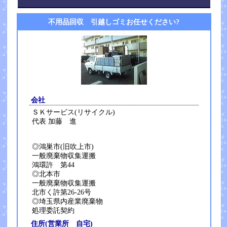
不用品回収 引越しゴミお任せください?
会社
ＳＫサービス(リサイクル)
代表 加藤 進
◎鴻巣市(旧吹上市)
一般廃棄物収集運搬
鴻環許 第44
◎北本市
一般廃棄物収集運搬
北市く許第26-26号
◎埼玉県内産業廃棄物
処理委託契約
住所(営業所 自宅)