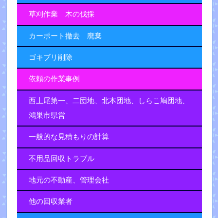
草刈作業 木の伐採
カーポート撤去 廃棄
ゴキブリ削除
依頼の作業事例
西上尾第一、二団地、北本団地、しらこ鳩団地、
鴻巣市県営
一般的な見積もりの計算
不用品回収トラブル
地元の不動産、管理会社
他の回収業者