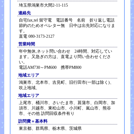
埼玉県鴻巣市大間2-11-115
連絡先
自宅fax,tel 留守電 電話番号 名前 折り返し電話
節約のためオペレター無 日中は出先対応になりま
す。
直電 080-3173-2127
営業時間
年中無休,ネット問い合わせ 24時間、対応してい
ます。又急ぎの方は、直電より問い合わせくださ
い。
電話AM730～PM600 携帯PM800
地域エリア
鴻巣市、北本市、吉見町、旧行田市(一部は除く)、
吹上地域、
地域エリア
上尾市、桶川市、さいたま市、菖蒲市、白岡市、加
須市、川越市、東松山市、小川町、嵐山市、熊谷
市、その他 訪問回収条件有り
訪問費＋基本料
東京都、群馬県、栃木県、茨城県