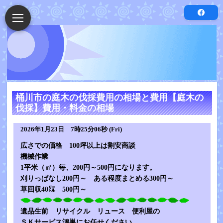
桶川市の庭木の伐採費用の相場と費用【庭木の
伐採】費用・料金の相場
2026年1月23日 7時25分06秒 (Fri)
広さでの価格 100坪以上は割安商談
機械作業
1平米（㎡）毎、200円～500円になります。
刈りっぱなし200円～ ある程度まとめる300円～
草回収40㍑ 500円～
遺品生前 リサイクル リュース 便利屋の
ＳＫサービス鴻巣にお任せください