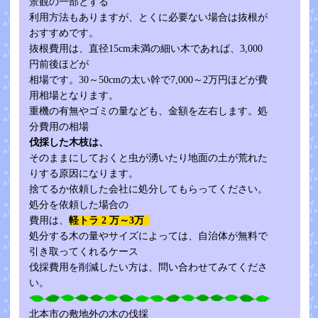
景観の一部とする
利用方法もありますが、とくに必要ない場合は抜根が
おすすめです。
抜根費用は、直径15cm未満の細い木であれば、3,000
円前後ほどが
相場です。30～50cmの太い幹で7,000～2万円ほどが費
用相場となります。
重機の有無やゴミの量なども、金額を左右します。処
分費用の相場
伐採した木枝は、
そのままにしておくと虫が湧いたり地面の土が荒れた
りする原因になります。
捨てるか依頼した会社に処分してもらってください。
処分を依頼した場合の
費用は、
軽トラ 2 万～3万
処分する木の量やサイズによっては、自治体が無料で
引き取ってくれるケース
伐採費用を削減したい方は、問い合わせてみてくださ
い。
北本市の敷地外の木の伐採