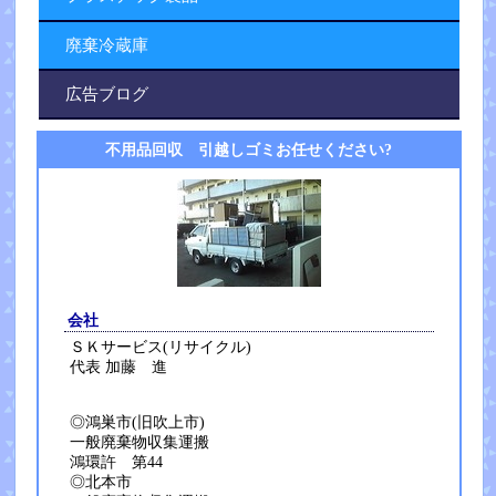
廃棄冷蔵庫
広告ブログ
不用品回収 引越しゴミお任せください?
会社
ＳＫサービス(リサイクル)
代表 加藤 進
◎鴻巣市(旧吹上市)
一般廃棄物収集運搬
鴻環許 第44
◎北本市