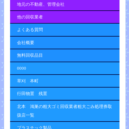
地元の不動産、管理会社
他の回収業者
よくある質問
会社概要
無料回収品目
0000
草刈 本町
行田物置 残置
北本 鴻巣の粗大ゴミ回収業者粗大ごみ処理券取
扱店一覧
プラスチック製品