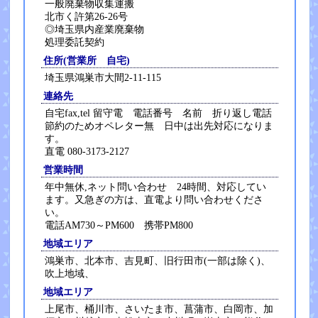
一般廃棄物収集運搬
北市く許第26-26号
◎埼玉県内産業廃棄物
処理委託契約
住所(営業所 自宅)
埼玉県鴻巣市大間2-11-115
連絡先
自宅fax,tel 留守電 電話番号 名前 折り返し電話
節約のためオペレター無 日中は出先対応になりま
す。
直電 080-3173-2127
営業時間
年中無休,ネット問い合わせ 24時間、対応してい
ます。又急ぎの方は、直電より問い合わせくださ
い。
電話AM730～PM600 携帯PM800
地域エリア
鴻巣市、北本市、吉見町、旧行田市(一部は除く)、
吹上地域、
地域エリア
上尾市、桶川市、さいたま市、菖蒲市、白岡市、加