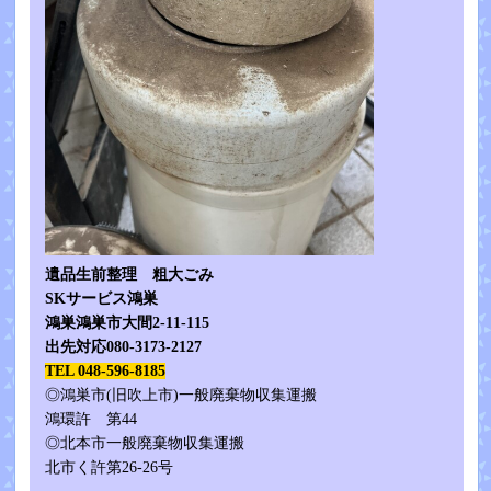
遺品生前整理 粗大ごみ
SKサービス鴻巣
鴻巣鴻巣市大間2-11-115
出先対応080-3173-2127
TEL 048-596-8185
◎鴻巣市(旧吹上市)一般廃棄物収集運搬
鴻環許 第44
◎北本市一般廃棄物収集運搬
北市く許第26-26号