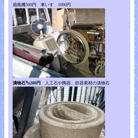
扇風機500円 車いす 1000円
漬物石㌔200円
人工石や陶器、鉄器素材の漬物石