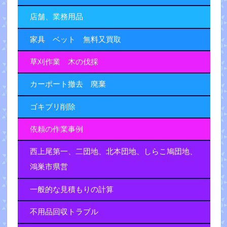
店舗、業務用品
家具 ベット 無料又買取
草刈作業 木の伐採
カーポート撤去 廃棄
ゴキブリ削除
依頼の作業事例
西上尾第一、二団地、北本団地、しらこ鳩団地、
鴻巣市県営
一般的な見積もりの計算
不用品回収トラブル