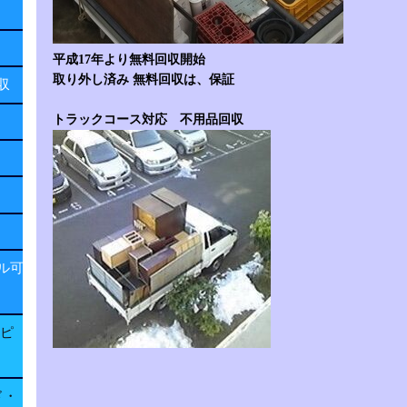
平成17年より無料回収開始
取り外し済み 無料回収は、保証
回収
トラックコース対応 不用品回収
ル可
子ピ
ド・