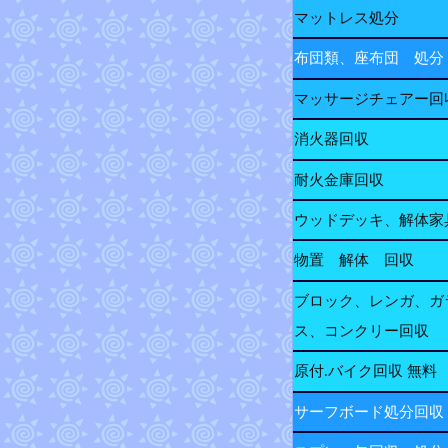
マットレス処分
布団類、座布団 処分
マッサージチェアー回
消火器回収
耐火金庫回収
ウッドデッキ、解体家
物置 解体 回収
ブロック、レンガ、ガ
ス、コンクリー回収
原付.バイク回収 無料
サーフボード処分回収