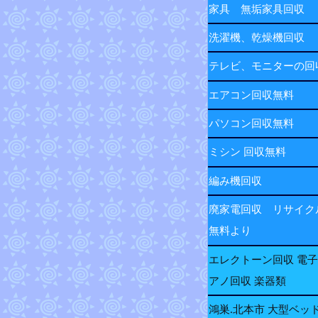
家具 無垢家具回収
洗濯機、乾燥機回収
テレビ、モニターの
エアコン回収無料
パソコン回収無料
ミシン 回収無料
編み機回収
廃家電回収 リサイク
無料より
エレクトーン回収 電
アノ回収 楽器類
鴻巣.北本市 大型ベッ