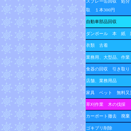
スプレー缶回収 処分
取 １本300円
自動車部品回収
ダンボール 本 紙 
衣類 古着
業務用、大型品、作業
食器の回収 引き取り
店舗、業務用品
家具 ベット 無料又
草刈作業 木の伐採
カーポート撤去 廃棄
ゴキブリ削除