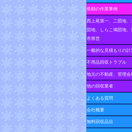
依頼の作業事例
西上尾第一、二団地、
団地、しらこ鳩団地、
市県営
一般的な見積もりの計
不用品回収トラブル
地元の不動産、管理会
他の回収業者
よくある質問
会社概要
無料回収品目