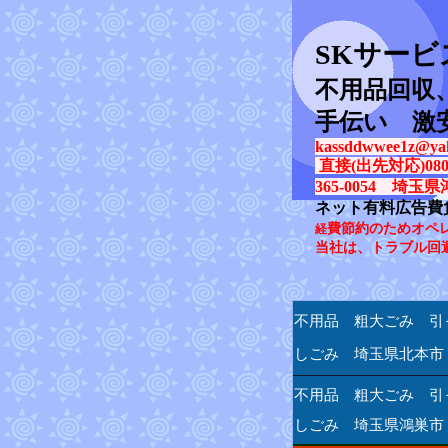
SK
サービ
不用品回収
手伝い 激
kassddwwee1z@yah
直接(出先対応)080-31
365-0054 埼玉県
ネット有料広告費
費節約のためオペ
経
当社は、トラブル回
不用品 粗大ごみ 引
しごみ 埼玉県北本市
不用品 粗大ごみ 引
しごみ 埼玉県鴻巣市