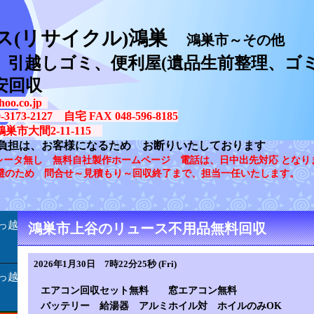
ス(リサイクル)鴻巣
鴻巣市～その他
、引越しゴミ、便利屋(遺品生前整理、ゴミ
安回収
oo.co.jp
73-2127 自宅 FAX 048-596-8185
鴻巣市大間2-11-115
負担は、お客様になるため お断りいたしております
レータ無し 無料自社製作ホームページ 電話は、日中出先対応 となり
避のため 問合せ～見積もり～回収終了まで、担当一任いたします。
っ越
鴻巣市上谷のリュース不用品無料回収
2026年1月30日 7時22分25秒 (Fri)
っ越
エアコン回収セット無料 窓エアコン無料
バッテリー 給湯器 アルミホイル対 ホイルのみOK