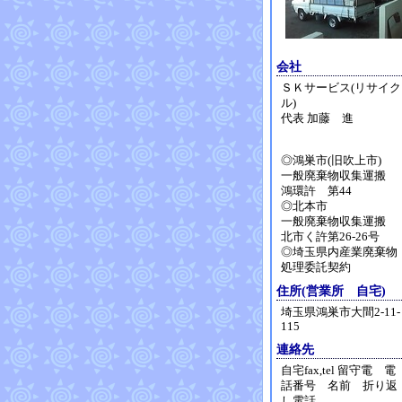
会社
ＳＫサービス(リサイク
ル)
代表 加藤 進
◎鴻巣市(旧吹上市)
一般廃棄物収集運搬
鴻環許 第44
◎北本市
一般廃棄物収集運搬
北市く許第26-26号
◎埼玉県内産業廃棄物
処理委託契約
住所(営業所 自宅)
埼玉県鴻巣市大間2-11-
115
連絡先
自宅fax,tel 留守電 電
話番号 名前 折り返
し電話