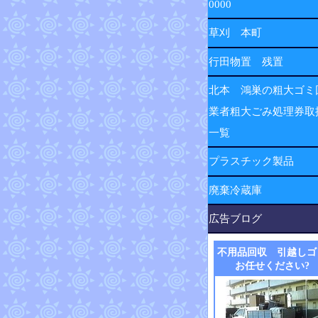
0000
草刈 本町
行田物置 残置
北本 鴻巣の粗大ゴミ
業者粗大ごみ処理券取
一覧
プラスチック製品
廃棄冷蔵庫
広告ブログ
不用品回収 引越しゴ
お任せください?