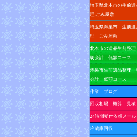
埼玉県北本市の生前遺
理.ごみ屋敷
埼玉県鴻巣市 生前遺
理 ごみ屋敷
北本市の遺品生前整理
朗会計 低額コース
鴻巣市生前遺品整理 
会計 低額コース
作業 ブログ
回収相場 概算 見積
24時間受付依頼メール
冷蔵庫回収