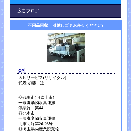
広告ブログ
不用品回収 引越しゴミお任せください?
会社
ＳＫサービス(リサイクル)
代表 加藤 進
◎鴻巣市(旧吹上市)
一般廃棄物収集運搬
鴻環許 第44
◎北本市
一般廃棄物収集運搬
北市く許第26-26号
◎埼玉県内産業廃棄物