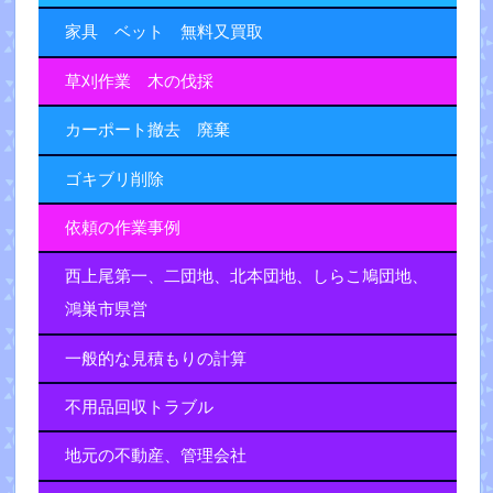
家具 ベット 無料又買取
草刈作業 木の伐採
カーポート撤去 廃棄
ゴキブリ削除
依頼の作業事例
西上尾第一、二団地、北本団地、しらこ鳩団地、
鴻巣市県営
一般的な見積もりの計算
不用品回収トラブル
地元の不動産、管理会社