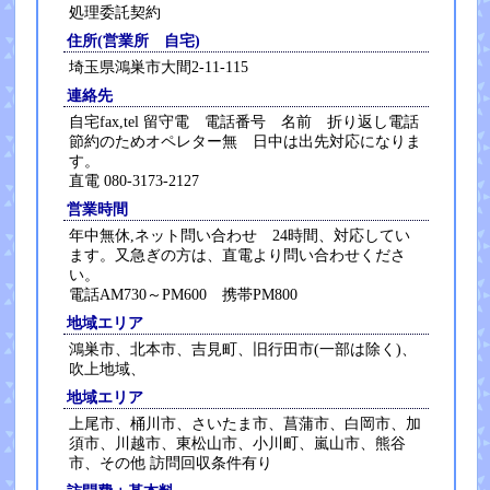
処理委託契約
住所(営業所 自宅)
埼玉県鴻巣市大間2-11-115
連絡先
自宅fax,tel 留守電 電話番号 名前 折り返し電話
節約のためオペレター無 日中は出先対応になりま
す。
直電 080-3173-2127
営業時間
年中無休,ネット問い合わせ 24時間、対応してい
ます。又急ぎの方は、直電より問い合わせくださ
い。
電話AM730～PM600 携帯PM800
地域エリア
鴻巣市、北本市、吉見町、旧行田市(一部は除く)、
吹上地域、
地域エリア
上尾市、桶川市、さいたま市、菖蒲市、白岡市、加
須市、川越市、東松山市、小川町、嵐山市、熊谷
市、その他 訪問回収条件有り