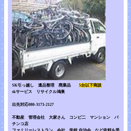
SK引っ越し 遺品整理 廃棄品
5台以下商談
skサービス リサイクル鴻巣
出先対応080-3173-2127
不動産 管理会社 大家さん コンビ二 マンション パ
チンコ店
ファミリーレストラン 会社 学校 自治会 など依頼を受