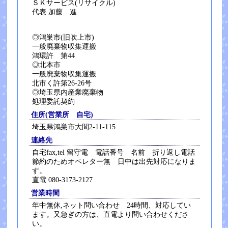
ＳＫサービス(リサイクル)
代表 加藤 進
◎鴻巣市(旧吹上市)
一般廃棄物収集運搬
鴻環許 第44
◎北本市
一般廃棄物収集運搬
北市く許第26-26号
◎埼玉県内産業廃棄物
処理委託契約
住所(営業所 自宅)
埼玉県鴻巣市大間2-11-115
連絡先
自宅fax,tel 留守電 電話番号 名前 折り返し電話
節約のためオペレター無 日中は出先対応になりま
す。
直電 080-3173-2127
営業時間
年中無休,ネット問い合わせ 24時間、対応してい
ます。又急ぎの方は、直電より問い合わせくださ
い。