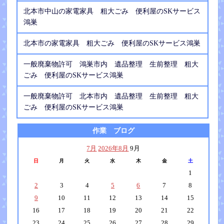
北本市中山の家電家具 粗大ごみ 便利屋のSKサービス
鴻巣
北本市の家電家具 粗大ごみ 便利屋のSKサービス鴻巣
一般廃棄物許可 鴻巣市内 遺品整理 生前整理 粗大
ごみ 便利屋のSKサービス鴻巣
一般廃棄物許可 北本市内 遺品整理 生前整理 粗大
ごみ 便利屋のSKサービス鴻巣
作業 ブログ
7月
2026年8月
9月
日
月
火
水
木
金
土
1
2
3
4
5
6
7
8
9
10
11
12
13
14
15
16
17
18
19
20
21
22
23
24
25
26
27
28
29