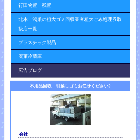
行田物置 残置
北本 鴻巣の粗大ゴミ回収業者粗大ごみ処理券取
扱店一覧
プラスチック製品
廃棄冷蔵庫
広告ブログ
不用品回収 引越しゴミお任せください?
会社