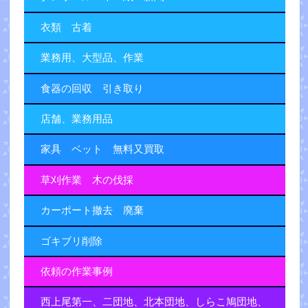
衣類 古着
業務用、大型品、作業
食器の回収 引き取り
店舗、業務用品
家具 ベット 無料又買取
草刈作業 木の伐採
カーポート撤去 廃棄
ゴキブリ削除
依頼の作業事例
西上尾第一、二団地、北本団地、しらこ鳩団地、