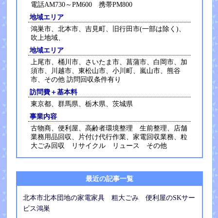
電話AM730～PM600 携帯PM800
地域エリア
鴻巣市、北本市、吉見町、旧行田市(一部は除く)、
吹上地域、
地域エリア
上尾市、桶川市、さいたま市、菖蒲市、白岡市、加
須市、川越市、東松山市、小川町、嵐山市、熊谷
市、その他 訪問回収条件有り
訪問費＋基本料
東京都、群馬県、栃木県、茨城県
事業内容
古物商、便利屋、高齢者環境整理 生前整理、店舗
業務用品回収、片付け代行作業、家電回収業務、粒
大ごみ回収 リサイクル リュース その他
最近の記事一覧
北本市北本団地の家電家具 粗大ごみ 便利屋のSKサー
ビス鴻巣