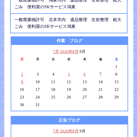
一般廃棄物許可 鴻巣市内 遺品整理 生前整理 粗大
ごみ 便利屋のSKサービス鴻巣
一般廃棄物許可 北本市内 遺品整理 生前整理 粗大
ごみ 便利屋のSKサービス鴻巣
作業 ブログ
7月
2026年8月
9月
日
月
火
水
木
金
土
1
2
3
4
5
6
7
8
9
10
11
12
13
14
15
16
17
18
19
20
21
22
23
24
25
26
27
28
29
30
31
広告ブログ
7月
2026年8月
9月