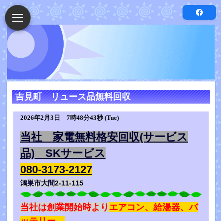
吉見町 リュース品無料回収
2026年2月3日 7時48分43秒 (Tue)
当社 家電無料格安回収(サービス
品) SKサービス
080-3173-2127
鴻巣市大間2-11-115
当社は創業開始時より
エアコン、給湯器、バ
ッテリー、