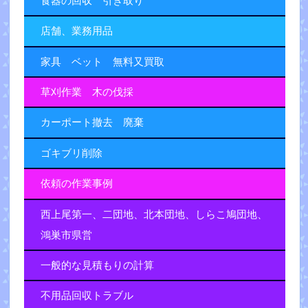
食器の回収 引き取り
店舗、業務用品
家具 ベット 無料又買取
草刈作業 木の伐採
カーポート撤去 廃棄
ゴキブリ削除
依頼の作業事例
西上尾第一、二団地、北本団地、しらこ鳩団地、
鴻巣市県営
一般的な見積もりの計算
不用品回収トラブル