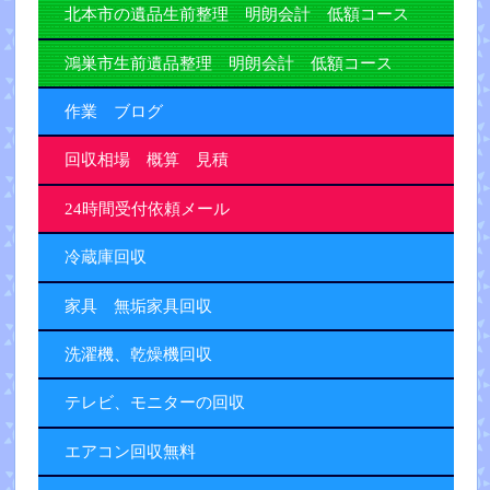
北本市の遺品生前整理 明朗会計 低額コース
鴻巣市生前遺品整理 明朗会計 低額コース
作業 ブログ
回収相場 概算 見積
24時間受付依頼メール
冷蔵庫回収
家具 無垢家具回収
洗濯機、乾燥機回収
テレビ、モニターの回収
エアコン回収無料