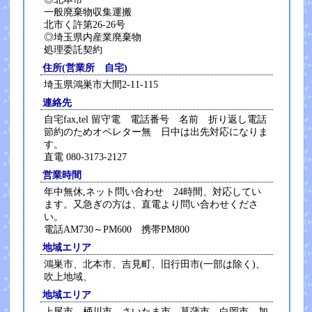
一般廃棄物収集運搬
北市く許第26-26号
◎埼玉県内産業廃棄物
処理委託契約
住所(営業所 自宅)
埼玉県鴻巣市大間2-11-115
連絡先
自宅fax,tel 留守電 電話番号 名前 折り返し電話
節約のためオペレター無 日中は出先対応になりま
す。
直電 080-3173-2127
営業時間
年中無休,ネット問い合わせ 24時間、対応してい
ます。又急ぎの方は、直電より問い合わせくださ
い。
電話AM730～PM600 携帯PM800
地域エリア
鴻巣市、北本市、吉見町、旧行田市(一部は除く)、
吹上地域、
地域エリア
上尾市、桶川市、さいたま市、菖蒲市、白岡市、加