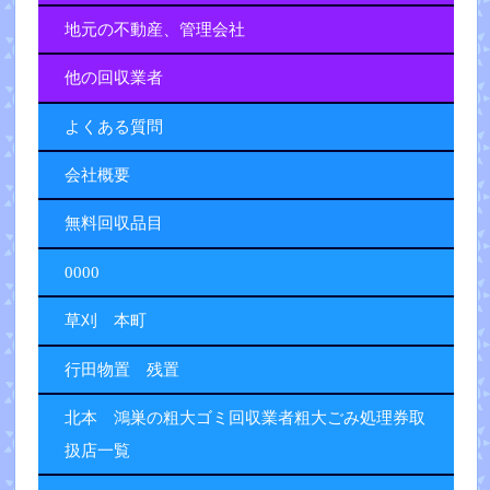
地元の不動産、管理会社
他の回収業者
よくある質問
会社概要
無料回収品目
0000
草刈 本町
行田物置 残置
北本 鴻巣の粗大ゴミ回収業者粗大ごみ処理券取
扱店一覧