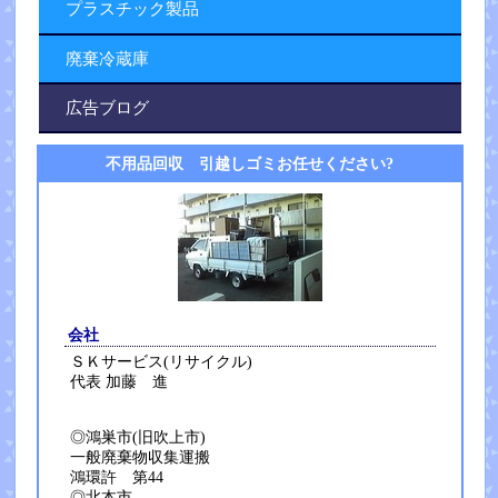
プラスチック製品
廃棄冷蔵庫
広告ブログ
不用品回収 引越しゴミお任せください?
会社
ＳＫサービス(リサイクル)
代表 加藤 進
◎鴻巣市(旧吹上市)
一般廃棄物収集運搬
鴻環許 第44
◎北本市