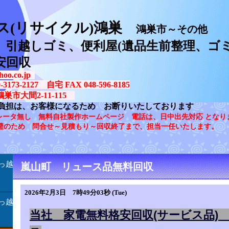
ス(リサイクル)鴻巣
鴻巣市～その他
、引越しゴミ、便利屋(遺品生前整理、ゴミ
安回収
oo.co.jp
73-2127 自宅 FAX 048-596-8185
鴻巣市大間2-11-115
負担は、お客様になるため お断りいたしております
レータ無し 無料自社製作ホームページ 電話は、日中出先対応 となり
避のため 問合せ～見積もり～回収終了まで、担当一任いたします。
っ越
嵐山町 リュース品無料回収
2026年2月3日 7時49分03秒 (Tue)
っ越
当社 家電無料格安回収(サービス品) 