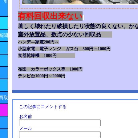
 引
有料回収出来ない
著しく壊れたり破損したり状態の良くない、か
室外放置品、数点の少ない回収品
新聞
ハンデ―家電200円～
小型家電 電子レンジ ガス台 500円～1000円
食器乾燥機 1000円
布団 カラーボックス等 1000円
テレビ台1000円～2000円
買取
この記事にコメントする
お名前
メール