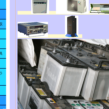
収
具
ラ