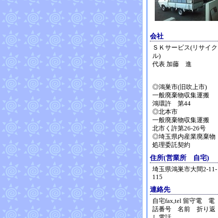
会社
ＳＫサービス(リサイク
ル)
代表 加藤 進
◎鴻巣市(旧吹上市)
一般廃棄物収集運搬
鴻環許 第44
◎北本市
一般廃棄物収集運搬
北市く許第26-26号
◎埼玉県内産業廃棄物
処理委託契約
住所(営業所 自宅)
埼玉県鴻巣市大間2-11-
115
連絡先
自宅fax,tel 留守電 電
話番号 名前 折り返
し電話