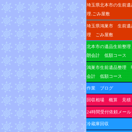
埼玉県北本市の生前遺
理.ごみ屋敷
埼玉県鴻巣市 生前遺
理 ごみ屋敷
北本市の遺品生前整理
朗会計 低額コース
鴻巣市生前遺品整理 
会計 低額コース
作業 ブログ
回収相場 概算 見積
24時間受付依頼メール
冷蔵庫回収