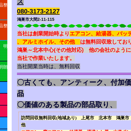
ス
品整
080-3173-2127
鴻巣市大間2-11-115
品整
当社は創業開始時より
エアコン、給湯器、バッ
、アルミホイル、その他
は無料回収致してお
 明
鴻巣～北本中心(その他対応) 他の会社のよう
当社で作業いたします。
当社開業当時は、無料回収
明朗
〇古くても、アンティーク、付加
品
〇価値のある製品の部品取り、
訪問回収無料回収(地域あり) 上尾市 北本市 鴻巣市
他