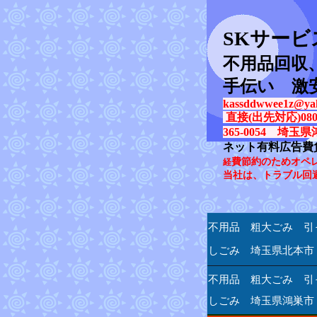
SK
サービ
不用品回収
手伝い 激
kassddwwee1z@yah
直接(出先対応)080-31
365-0054 埼玉県
ネット有料広告費
費節約のためオペ
経
当社は、トラブル回
不用品 粗大ごみ 引
しごみ 埼玉県北本市
不用品 粗大ごみ 引
しごみ 埼玉県鴻巣市