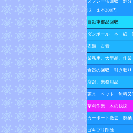
スプレー缶回収 処分
取 １本300円
自動車部品回収
ダンボール 本 紙 
衣類 古着
業務用、大型品、作業
食器の回収 引き取り
店舗、業務用品
家具 ベット 無料又
草刈作業 木の伐採
カーポート撤去 廃棄
ゴキブリ削除