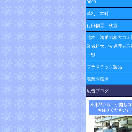
0000
草刈 本町
行田物置 残置
北本 鴻巣の粗大ゴミ
業者粗大ごみ処理券取
一覧
プラスチック製品
廃棄冷蔵庫
広告ブログ
不用品回収 引越しゴ
お任せください?