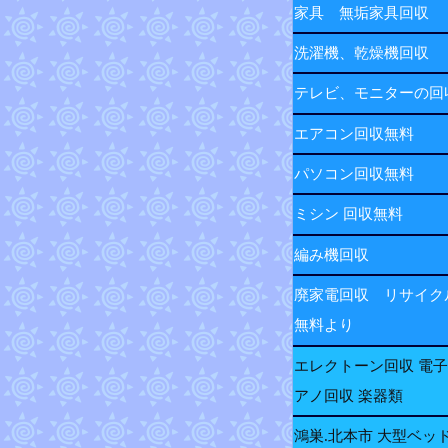
家具 無垢家具回収
洗濯機、乾燥機回収
テレビ、モニターの
エアコン回収無料
パソコン回収無料
ミシン 回収無料
編み機回収
廃家電回収 リサイク
無料より
エレクトーン回収 電
アノ回収 楽器類
鴻巣.北本市 大型ベッ