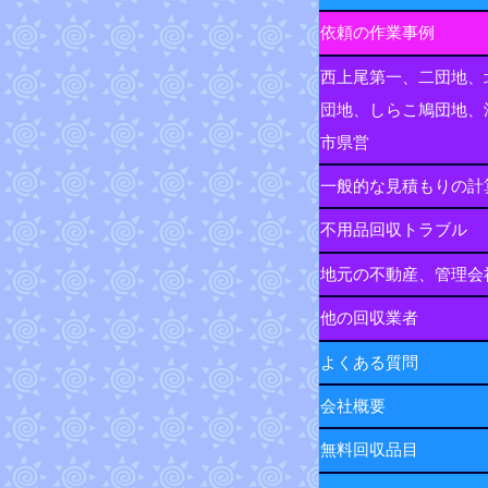
依頼の作業事例
西上尾第一、二団地、
団地、しらこ鳩団地、
市県営
一般的な見積もりの計
不用品回収トラブル
地元の不動産、管理会
他の回収業者
よくある質問
会社概要
無料回収品目