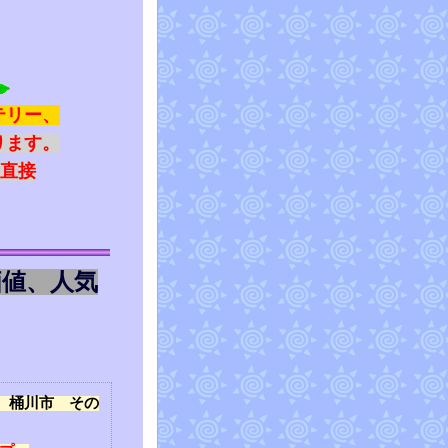
テリー、
ります。
に直接
価値、人気
 桶川市 その