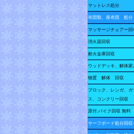
マットレス処分
布団類、座布団 処分
マッサージチェアー回
消火器回収
耐火金庫回収
ウッドデッキ、解体家
物置 解体 回収
ブロック、レンガ、ガ
ス、コンクリー回収
原付.バイク回収 無料
サーフボード処分回収