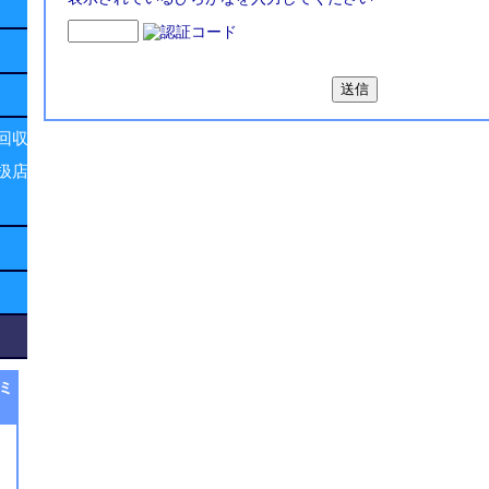
回収
扱店
ミ