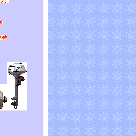
プ、
料
の他