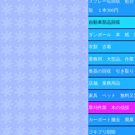
スプレー缶回収 処分
取 １本300円
自動車部品回収
ダンボール 本 紙 
衣類 古着
業務用、大型品、作業
食器の回収 引き取り
店舗、業務用品
家具 ベット 無料又
草刈作業 木の伐採
カーポート撤去 廃棄
ゴキブリ削除