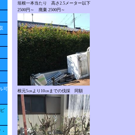
垣根一本当たり 高さ2.5メーター以下
2500円～ 廃棄 2500円～
回収
ル可
根元5㎝より10㎝までの伐採 同額
子ピ
ド・