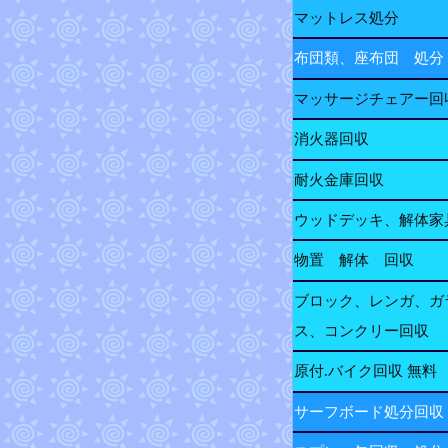
マットレス処分
布団類、座布団 処分
マッサージチェアー回
消火器回収
耐火金庫回収
ウッドデッキ、解体家
物置 解体 回収
ブロック、レンガ、ガ
ス、コンクリー回収
原付.バイク回収 無料
サーフボード処分回収