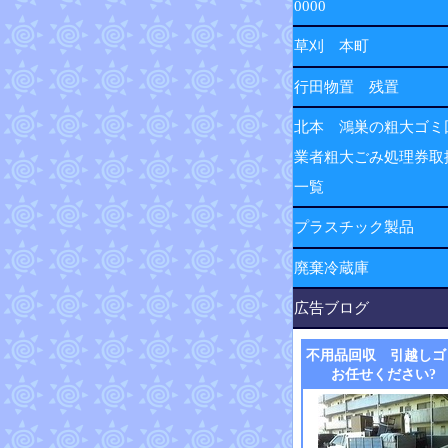
0000
草刈 本町
行田物置 残置
北本 鴻巣の粗大ゴミ
業者粗大ごみ処理券取
一覧
プラスチック製品
廃棄冷蔵庫
広告ブログ
不用品回収 引越しゴ
お任せください?