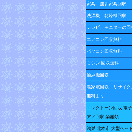
家具 無垢家具回収
洗濯機、乾燥機回収
テレビ、モニターの
エアコン回収無料
パソコン回収無料
ミシン 回収無料
編み機回収
廃家電回収 リサイク
無料より
エレクトーン回収 電
アノ回収 楽器類
鴻巣.北本市 大型ベッ