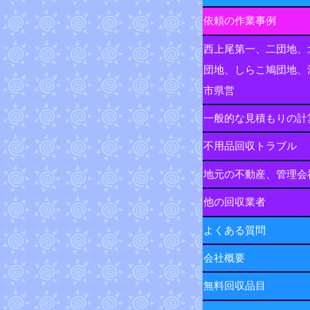
依頼の作業事例
西上尾第一、二団地、
団地、しらこ鳩団地、
市県営
一般的な見積もりの計
不用品回収トラブル
地元の不動産、管理会
他の回収業者
よくある質問
会社概要
無料回収品目