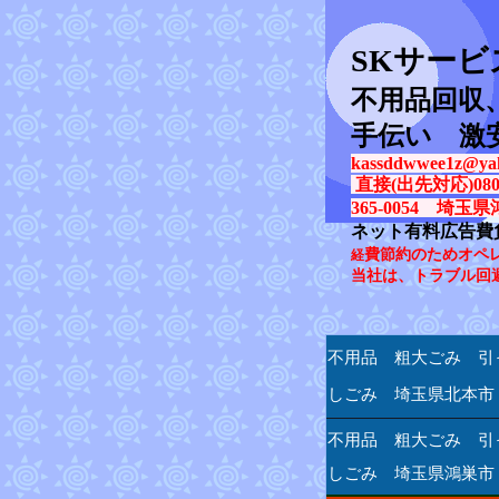
SK
サービ
不用品回収
手伝い 激
kassddwwee1z@yah
直接(出先対応)080-31
365-0054 埼玉県
ネット有料広告費
費節約のためオペ
経
当社は、トラブル回
不用品 粗大ごみ 引
しごみ 埼玉県北本市
不用品 粗大ごみ 引
しごみ 埼玉県鴻巣市