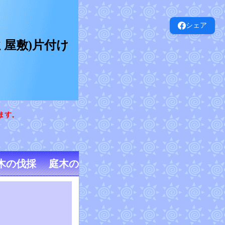
シェア
屋敷)片付け
ます。
木の伐採 庭木の