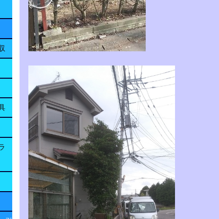
収
具
ラ