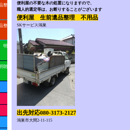
便利屋の不要な木の処置になりますので、
品整
職人的選定等は、お断りすることがございます
便利屋 生前遺品整理 不用品
SKサービス鴻巣
品整
 明
明朗
出先対応080-3173-2127
鴻巣市大間2-11-115