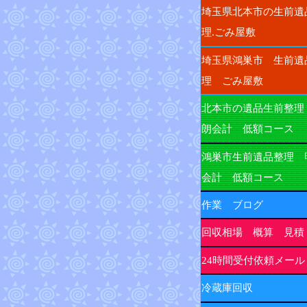
埼玉県北本市の生前遺
理.ごみ屋敷
埼玉県鴻巣市 生前遺
理 ごみ屋敷
北本市の遺品生前整理
朗会計 低額コース
鴻巣市生前遺品整理 
会計 低額コース
作業 ブログ
回収相場 概算 見積
24時間受付依頼メール
冷蔵庫回収