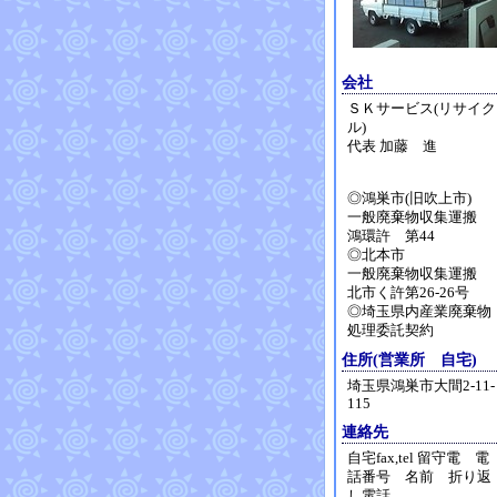
会社
ＳＫサービス(リサイク
ル)
代表 加藤 進
◎鴻巣市(旧吹上市)
一般廃棄物収集運搬
鴻環許 第44
◎北本市
一般廃棄物収集運搬
北市く許第26-26号
◎埼玉県内産業廃棄物
処理委託契約
住所(営業所 自宅)
埼玉県鴻巣市大間2-11-
115
連絡先
自宅fax,tel 留守電 電
話番号 名前 折り返
し電話