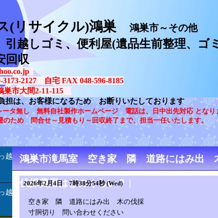
ス(リサイクル)鴻巣
鴻巣市～その他
、引越しゴミ、便利屋(遺品生前整理、ゴミ
安回収
oo.co.jp
73-2127 自宅 FAX 048-596-8185
鴻巣市大間2-11-115
負担は、お客様になるため お断りいたしております
レータ無し 無料自社製作ホームページ 電話は、日中出先対応 となり
避のため 問合せ～見積もり～回収終了まで、担当一任いたします。
っ越
鴻巣市滝馬室 空き家 隣 道路にはみ出 
伐採費用はどのくらい？ |
2026年2月4日 7時38分54秒 (Wed)
っ越
空き家 隣 道路にはみ出 木の伐採
寸胴切り 問い合わせください