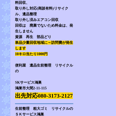
料回収、
取り外し対応(商談有料)リサイク
ル、遺品整理
取り外し済みエアコン回収
回収は 廃棄でないため料金は、発
生しません
資源 再生 部品どり
単品少量回収地域に～訪問費が発生
します
10キロ当たり1000円
便利屋 遺品生前整理 リサイクル
の
SKサービス鴻巣
鴻巣市大間2-11-115
出先対応080-3173-2127
生前整理 粗大ゴミ リサイクルの
ＳＫサービス鴻巣