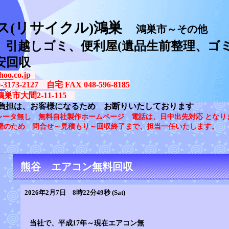
ス(リサイクル)鴻巣
鴻巣市～その他
、引越しゴミ、便利屋(遺品生前整理、ゴミ
安回収
oo.co.jp
73-2127 自宅 FAX 048-596-8185
鴻巣市大間2-11-115
負担は、お客様になるため お断りいたしております
レータ無し 無料自社製作ホームページ 電話は、日中出先対応 となり
避のため 問合せ～見積もり～回収終了まで、担当一任いたします。
熊谷 エアコン無料回収
2026年2月7日 8時22分49秒 (Sat)
当社で、平成17年～現在エアコン無