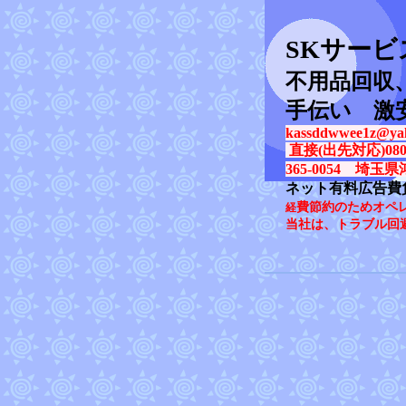
SK
サービ
不用品回収
手伝い 激
kassddwwee1z@yah
直接(出先対応)080-31
365-0054 埼玉県
ネット有料広告費
費節約のためオペ
経
当社は、トラブル回