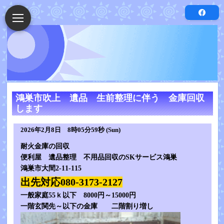
鴻巣市吹上 遺品 生前整理に伴う 金庫回収
します
2026年2月8日 8時05分59秒 (Sun)
耐火金庫の回収
便利屋 遺品整理 不用品回収のSKサービス鴻巣
鴻巣市大間2-11-115
出先対応080-3173-2127
一般家庭55ｋ以下 8000円～15000円
一階玄関先～以下の金庫 二階割り増し