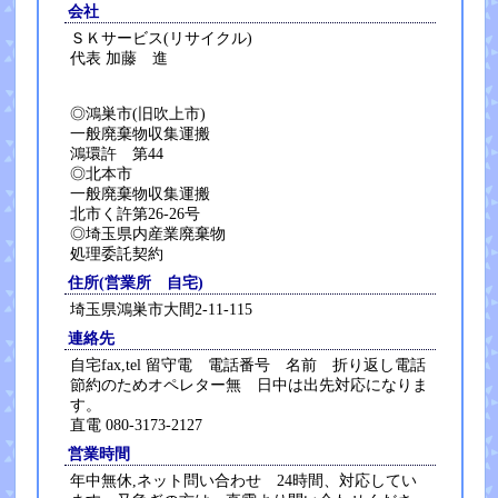
会社
ＳＫサービス(リサイクル)
代表 加藤 進
◎鴻巣市(旧吹上市)
一般廃棄物収集運搬
鴻環許 第44
◎北本市
一般廃棄物収集運搬
北市く許第26-26号
◎埼玉県内産業廃棄物
処理委託契約
住所(営業所 自宅)
埼玉県鴻巣市大間2-11-115
連絡先
自宅fax,tel 留守電 電話番号 名前 折り返し電話
節約のためオペレター無 日中は出先対応になりま
す。
直電 080-3173-2127
営業時間
年中無休,ネット問い合わせ 24時間、対応してい