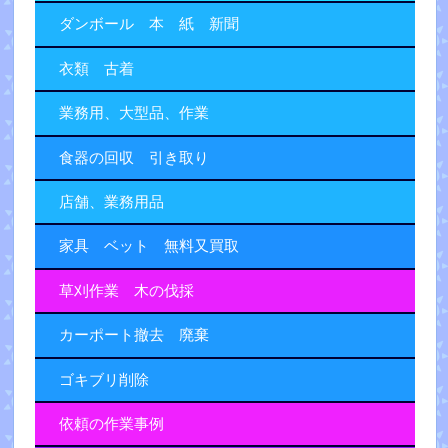
ダンボール 本 紙 新聞
衣類 古着
業務用、大型品、作業
食器の回収 引き取り
店舗、業務用品
家具 ベット 無料又買取
草刈作業 木の伐採
カーポート撤去 廃棄
ゴキブリ削除
依頼の作業事例