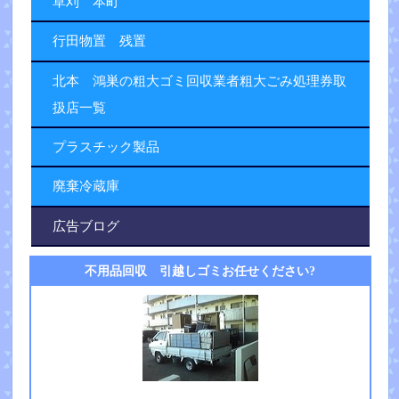
草刈 本町
行田物置 残置
北本 鴻巣の粗大ゴミ回収業者粗大ごみ処理券取
扱店一覧
プラスチック製品
廃棄冷蔵庫
広告ブログ
不用品回収 引越しゴミお任せください?