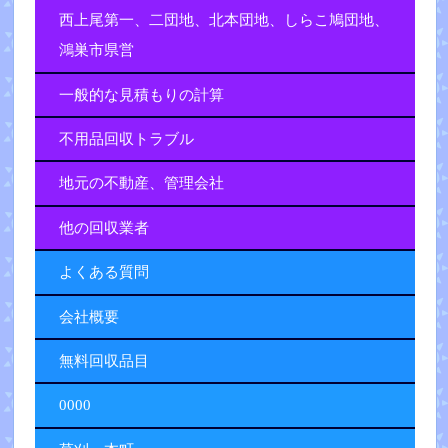
西上尾第一、二団地、北本団地、しらこ鳩団地、
鴻巣市県営
一般的な見積もりの計算
不用品回収トラブル
地元の不動産、管理会社
他の回収業者
よくある質問
会社概要
無料回収品目
0000