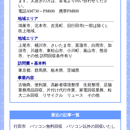
ます。又急ぎの方は、直電より問い合わせくださ
い。
電話AM730～PM600 携帯PM800
地域エリア
鴻巣市、北本市、吉見町、旧行田市(一部は除く)、
吹上地域、
地域エリア
上尾市、桶川市、さいたま市、菖蒲市、白岡市、加
須市、川越市、東松山市、小川町、嵐山市、熊谷
市、その他 訪問回収条件有り
訪問費＋基本料
東京都、群馬県、栃木県、茨城県
事業内容
古物商、便利屋、高齢者環境整理 生前整理、店舗
業務用品回収、片付け代行作業、家電回収業務、粒
大ごみ回収 リサイクル リュース その他
最近の記事一覧
行田市 パソコン無料回収 パソコン以外の回収いたし