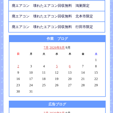
廃エアコン 壊れたエアコン回収無料 鴻巣限定
廃エアコン 壊れたエアコン回収無料 北本市限定
廃エアコン 壊れたエアコン回収無料 行田市限定
作業 ブログ
7月
2026年8月
9月
日
月
火
水
木
金
土
1
2
3
4
5
6
7
8
9
10
11
12
13
14
15
16
17
18
19
20
21
22
23
24
25
26
27
28
29
30
31
広告ブログ