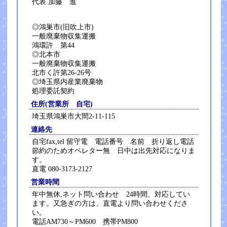
代表 加藤 進
◎鴻巣市(旧吹上市)
一般廃棄物収集運搬
鴻環許 第44
◎北本市
一般廃棄物収集運搬
北市く許第26-26号
◎埼玉県内産業廃棄物
処理委託契約
住所(営業所 自宅)
埼玉県鴻巣市大間2-11-115
連絡先
自宅fax,tel 留守電 電話番号 名前 折り返し電話
節約のためオペレター無 日中は出先対応になりま
す。
直電 080-3173-2127
営業時間
年中無休,ネット問い合わせ 24時間、対応してい
ます。又急ぎの方は、直電より問い合わせくださ
い。
電話AM730～PM600 携帯PM800