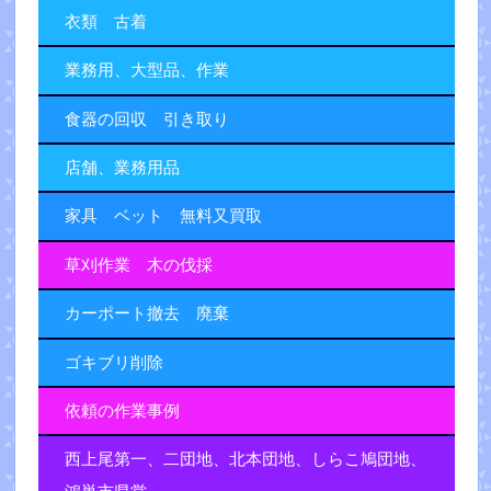
衣類 古着
業務用、大型品、作業
食器の回収 引き取り
店舗、業務用品
家具 ベット 無料又買取
草刈作業 木の伐採
カーポート撤去 廃棄
ゴキブリ削除
依頼の作業事例
西上尾第一、二団地、北本団地、しらこ鳩団地、