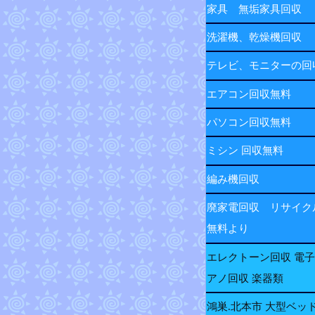
家具 無垢家具回収
洗濯機、乾燥機回収
テレビ、モニターの
エアコン回収無料
パソコン回収無料
ミシン 回収無料
編み機回収
廃家電回収 リサイク
無料より
エレクトーン回収 電
アノ回収 楽器類
鴻巣.北本市 大型ベッ