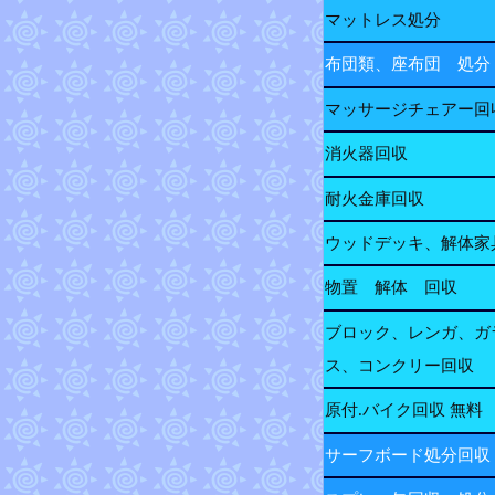
マットレス処分
布団類、座布団 処分
マッサージチェアー回
消火器回収
耐火金庫回収
ウッドデッキ、解体家
物置 解体 回収
ブロック、レンガ、ガ
ス、コンクリー回収
原付.バイク回収 無料
サーフボード処分回収