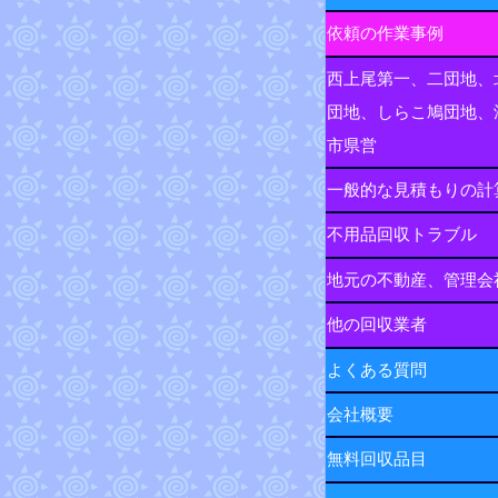
依頼の作業事例
西上尾第一、二団地、
団地、しらこ鳩団地、
市県営
一般的な見積もりの計
不用品回収トラブル
地元の不動産、管理会
他の回収業者
よくある質問
会社概要
無料回収品目