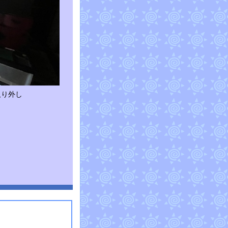
取り外し
ク