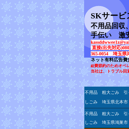
SK
サービ
不用品回収
手伝い 激
kassddwwee1z@yah
直接(出先対応)080-31
365-0054 埼玉県
ネット有料広告費
費節約のためオペ
経
当社は、トラブル回
不用品 粗大ごみ 引
しごみ 埼玉県北本市
不用品 粗大ごみ 引
しごみ 埼玉県鴻巣市