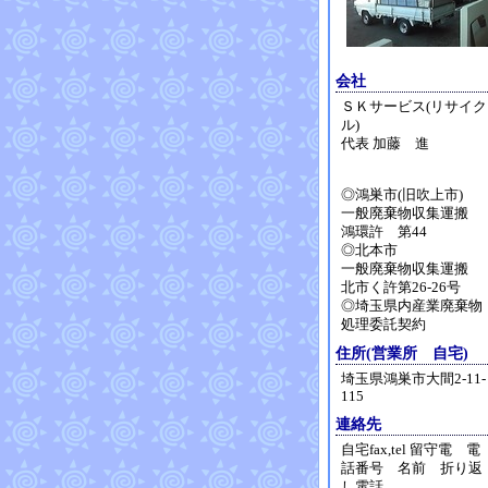
会社
ＳＫサービス(リサイク
ル)
代表 加藤 進
◎鴻巣市(旧吹上市)
一般廃棄物収集運搬
鴻環許 第44
◎北本市
一般廃棄物収集運搬
北市く許第26-26号
◎埼玉県内産業廃棄物
処理委託契約
住所(営業所 自宅)
埼玉県鴻巣市大間2-11-
115
連絡先
自宅fax,tel 留守電 電
話番号 名前 折り返
し電話