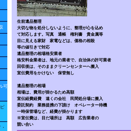
生前遺品整理
回収
大切な物を処分しないように、整理が心を込め
て対応します。写真 通帳 権利書 貴金属等
目に見える家財 家電などは、価格の相殺
等の値引きで対応
遺品整理の相場格安業者
格安料金業者は、地元の業者で、自治体の許可業者
回収後は、そのままクリーンセンターへ搬入
宣伝費用をかけない 保管無し
遺品整理の相場
ル可
相場は、費用が掛かるため高額
宣伝経費経費 遠くの会社 民間処分場に搬入
委託契約 業務提携の下請け オペレーター待機
子ピ
一時保管場など、経費が掛かります
※宣伝費は、目だ場所は 高額 広告業者の
競い合い
ド・