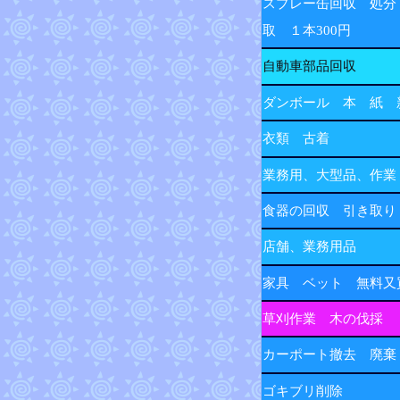
スプレー缶回収 処分
取 １本300円
自動車部品回収
ダンボール 本 紙 
衣類 古着
業務用、大型品、作業
食器の回収 引き取り
店舗、業務用品
家具 ベット 無料又
草刈作業 木の伐採
カーポート撤去 廃棄
ゴキブリ削除