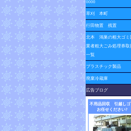
0000
草刈 本町
行田物置 残置
北本 鴻巣の粗大ゴミ
業者粗大ごみ処理券取
一覧
プラスチック製品
廃棄冷蔵庫
広告ブログ
不用品回収 引越しゴ
お任せください?