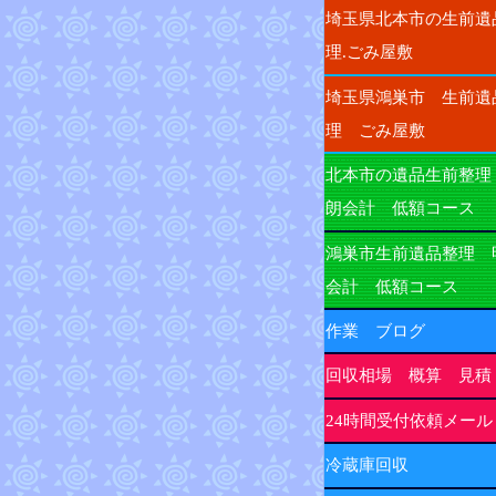
埼玉県北本市の生前遺
理.ごみ屋敷
埼玉県鴻巣市 生前遺
理 ごみ屋敷
北本市の遺品生前整理
朗会計 低額コース
鴻巣市生前遺品整理 
会計 低額コース
作業 ブログ
回収相場 概算 見積
24時間受付依頼メール
冷蔵庫回収