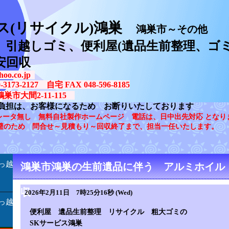
ス(リサイクル)鴻巣
鴻巣市～その他
、引越しゴミ、便利屋(遺品生前整理、ゴミ
安回収
oo.co.jp
73-2127 自宅 FAX 048-596-8185
鴻巣市大間2-11-115
負担は、お客様になるため お断りいたしております
レータ無し 無料自社製作ホームページ 電話は、日中出先対応 となり
避のため 問合せ～見積もり～回収終了まで、担当一任いたします。
っ越
鴻巣市鴻巣の生前遺品に伴う アルミホイル
収
2026年2月11日 7時25分16秒 (Wed)
っ越
便利屋 遺品生前整理 リサイクル 粗大ゴミの
SKサービス鴻巣