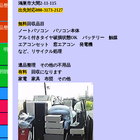
鴻巣市大間2-11-115
品整
出先対応080-3173-2127
無料
回収品目
品整
ノートパソコン パソコン本体
アルミ付きタイヤ破損状態OK バッテリー 触媒
エアコンセット 窓エアコン 発電機
 明
など、リサイクル処理
遺品整理 その他の不用品
明朗
有料
回収になります
家電 家具 布団 その他