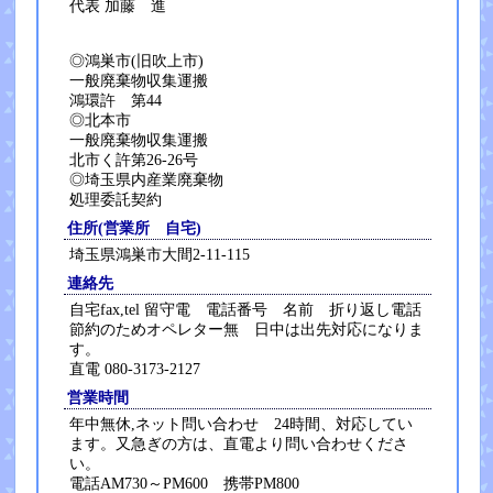
代表 加藤 進
◎鴻巣市(旧吹上市)
一般廃棄物収集運搬
鴻環許 第44
◎北本市
一般廃棄物収集運搬
北市く許第26-26号
◎埼玉県内産業廃棄物
処理委託契約
住所(営業所 自宅)
埼玉県鴻巣市大間2-11-115
連絡先
自宅fax,tel 留守電 電話番号 名前 折り返し電話
節約のためオペレター無 日中は出先対応になりま
す。
直電 080-3173-2127
営業時間
年中無休,ネット問い合わせ 24時間、対応してい
ます。又急ぎの方は、直電より問い合わせくださ
い。
電話AM730～PM600 携帯PM800