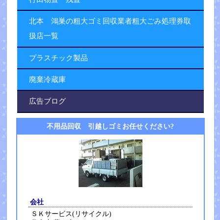
北本 鴻巣の粗大ゴミ回収業者粗大ごみ処理券取
扱店一覧
プラスチック製品
廃棄冷蔵庫
広告ブログ
不用品回収 引越しゴミお任せください?
会社
ＳＫサービス(リサイクル)