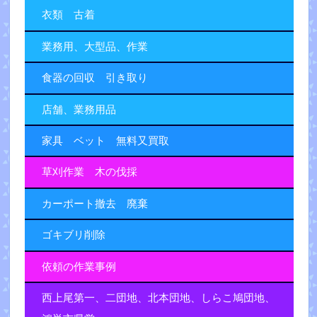
衣類 古着
業務用、大型品、作業
食器の回収 引き取り
店舗、業務用品
家具 ベット 無料又買取
草刈作業 木の伐採
カーポート撤去 廃棄
ゴキブリ削除
依頼の作業事例
西上尾第一、二団地、北本団地、しらこ鳩団地、