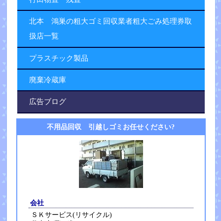
北本 鴻巣の粗大ゴミ回収業者粗大ごみ処理券取
扱店一覧
プラスチック製品
廃棄冷蔵庫
広告ブログ
不用品回収 引越しゴミお任せください?
会社
ＳＫサービス(リサイクル)