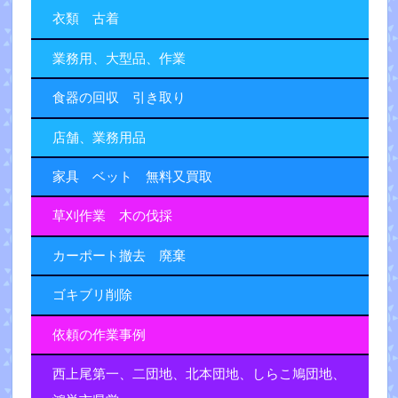
衣類 古着
業務用、大型品、作業
食器の回収 引き取り
店舗、業務用品
家具 ベット 無料又買取
草刈作業 木の伐採
カーポート撤去 廃棄
ゴキブリ削除
依頼の作業事例
西上尾第一、二団地、北本団地、しらこ鳩団地、