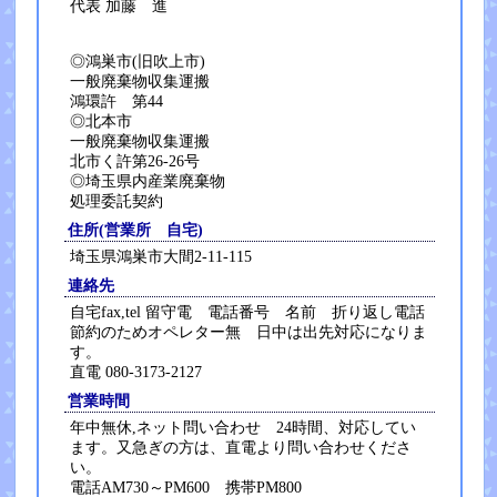
代表 加藤 進
◎鴻巣市(旧吹上市)
一般廃棄物収集運搬
鴻環許 第44
◎北本市
一般廃棄物収集運搬
北市く許第26-26号
◎埼玉県内産業廃棄物
処理委託契約
住所(営業所 自宅)
埼玉県鴻巣市大間2-11-115
連絡先
自宅fax,tel 留守電 電話番号 名前 折り返し電話
節約のためオペレター無 日中は出先対応になりま
す。
直電 080-3173-2127
営業時間
年中無休,ネット問い合わせ 24時間、対応してい
ます。又急ぎの方は、直電より問い合わせくださ
い。
電話AM730～PM600 携帯PM800