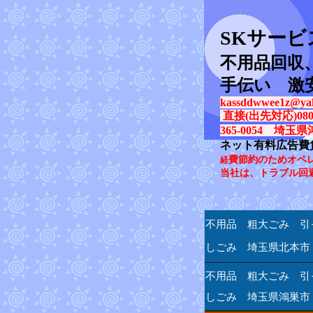
SK
サービ
不用品回収
手伝い 激
kassddwwee1z@yah
直接(出先対応)080-31
365-0054 埼玉県
ネット有料広告費
費節約のためオペ
経
当社は、トラブル回
不用品 粗大ごみ 引
しごみ 埼玉県北本市
不用品 粗大ごみ 引
しごみ 埼玉県鴻巣市