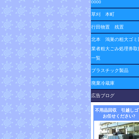
0000
草刈 本町
行田物置 残置
北本 鴻巣の粗大ゴミ
業者粗大ごみ処理券取
一覧
プラスチック製品
廃棄冷蔵庫
広告ブログ
不用品回収 引越しゴ
お任せください?