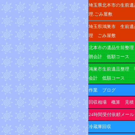
埼玉県北本市の生前遺
理.ごみ屋敷
埼玉県鴻巣市 生前遺
理 ごみ屋敷
北本市の遺品生前整理
朗会計 低額コース
鴻巣市生前遺品整理 
会計 低額コース
作業 ブログ
回収相場 概算 見積
24時間受付依頼メール
冷蔵庫回収