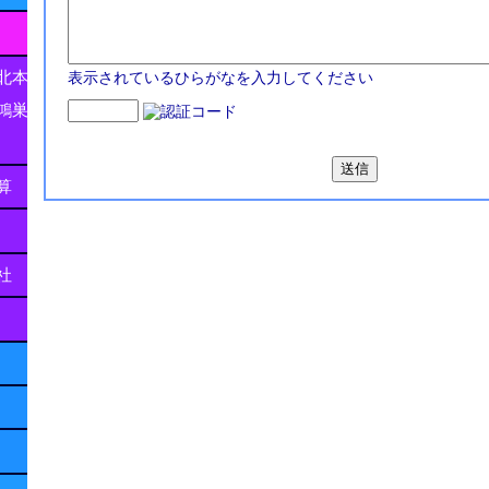
北本
表示されているひらがなを入力してください
鴻巣
算
社