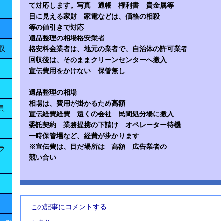
て対応します。写真 通帳 権利書 貴金属等
目に見える家財 家電などは、価格の相殺
等の値引きで対応
遺品整理の相場格安業者
収
格安料金業者は、地元の業者で、自治体の許可業者
回収後は、そのままクリーンセンターへ搬入
宣伝費用をかけない 保管無し
遺品整理の相場
相場は、費用が掛かるため高額
具
宣伝経費経費 遠くの会社 民間処分場に搬入
委託契約 業務提携の下請け オペレーター待機
一時保管場など、経費が掛かります
※宣伝費は、目だ場所は 高額 広告業者の
ラ
競い合い
この記事にコメントする