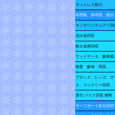
マットレス処分
布団類、座布団 処分
マッサージチェアー回
消火器回収
耐火金庫回収
ウッドデッキ、解体家
物置 解体 回収
ブロック、レンガ、ガ
ス、コンクリー回収
原付.バイク回収 無料
サーフボード処分回収