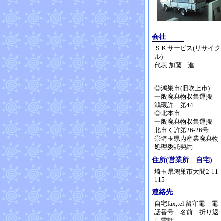
会社
ＳＫサービス(リサイク
ル)
代表 加藤 進
◎鴻巣市(旧吹上市)
一般廃棄物収集運搬
鴻環許 第44
◎北本市
一般廃棄物収集運搬
北市く許第26-26号
◎埼玉県内産業廃棄物
処理委託契約
住所(営業所 自宅)
埼玉県鴻巣市大間2-11-
115
連絡先
自宅fax,tel 留守電 電
話番号 名前 折り返
し電話