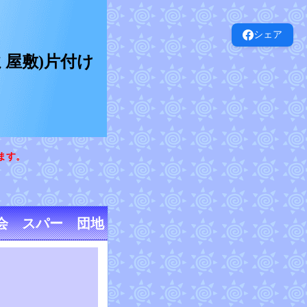
シェア
屋敷)片付け
ます。
会 スパー 団地