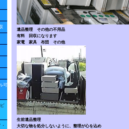
回収
遺品整理 その他の不用品
有料 回収になります
家電 家具 布団 その他
ル可
子ピ
生前遺品整理
ド・
大切な物を処分しないように、整理が心を込め