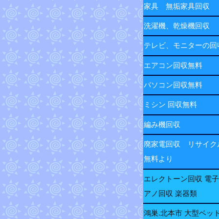
家具 無垢家具回収
洗濯機、乾燥機回収
テレビ、モニターの
エアコン回収無料
パソコン回収無料
ミシン 回収無料
編み機回収
廃家電回収 リサイク
無料より
エレクトーン回収 電
アノ回収 楽器類
鴻巣.北本市 大型ベッ