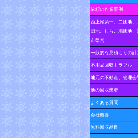
依頼の作業事例
西上尾第一、二団地、
団地、しらこ鳩団地、
市県営
一般的な見積もりの計
不用品回収トラブル
地元の不動産、管理会
他の回収業者
よくある質問
会社概要
無料回収品目