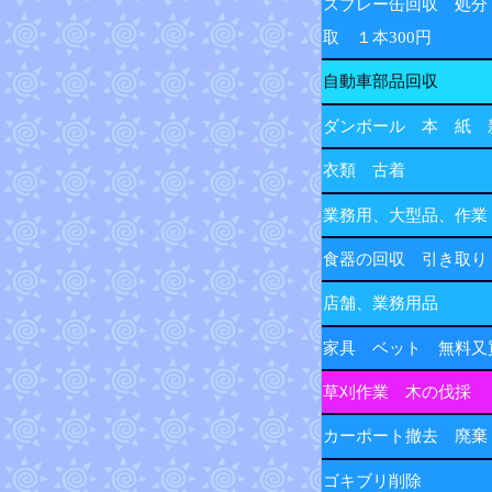
スプレー缶回収 処分
取 １本300円
自動車部品回収
ダンボール 本 紙 
衣類 古着
業務用、大型品、作業
食器の回収 引き取り
店舗、業務用品
家具 ベット 無料又
草刈作業 木の伐採
カーポート撤去 廃棄
ゴキブリ削除