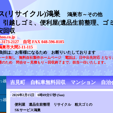
ス(リサイクル)鴻巣
鴻巣市～その他
、引越しゴミ、便利屋(遺品生前整理、ゴミ
安回収
oo.co.jp
73-2127 自宅 FAX 048-596-8185
鴻巣市大間2-11-115
負担は、お客様になるため お断りいたしております
レータ無し 無料自社製作ホームページ 電話は、日中出先対応 となり
避のため 問合せ～見積もり～回収終了まで、担当一任いたします。
っ越
吉見町 自転車無料回収 マンション 自治
定期回収可能
2026年2月15日 6時49分57秒 (Sun)
っ越
便利屋 遺品生前整理 リサイクル 粗大ゴミの
SKサービス鴻巣