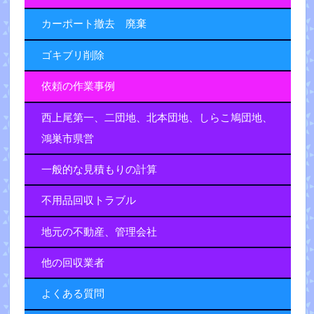
カーポート撤去 廃棄
ゴキブリ削除
依頼の作業事例
西上尾第一、二団地、北本団地、しらこ鳩団地、
鴻巣市県営
一般的な見積もりの計算
不用品回収トラブル
地元の不動産、管理会社
他の回収業者
よくある質問