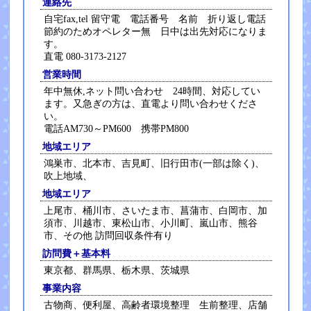
連絡先
自宅fax,tel 留守電 電話番号 名前 折り返し電話
節約のためオペレター無 日中は出先対応になりま
す。
直電 080-3173-2127
営業時間
年中無休,ネット問い合わせ 24時間、対応してい
ます。又急ぎの方は、直電より問い合わせくださ
い。
電話AM730～PM600 携帯PM800
地域エリア
鴻巣市、北本市、吉見町、旧行田市(一部は除く)、
吹上地域、
地域エリア
上尾市、桶川市、さいたま市、菖蒲市、白岡市、加
須市、川越市、東松山市、小川町、嵐山市、熊谷
市、その他 訪問回収条件有り
訪問費＋基本料
東京都、群馬県、栃木県、茨城県
事業内容
古物商、便利屋、高齢者環境整理 生前整理、店舗