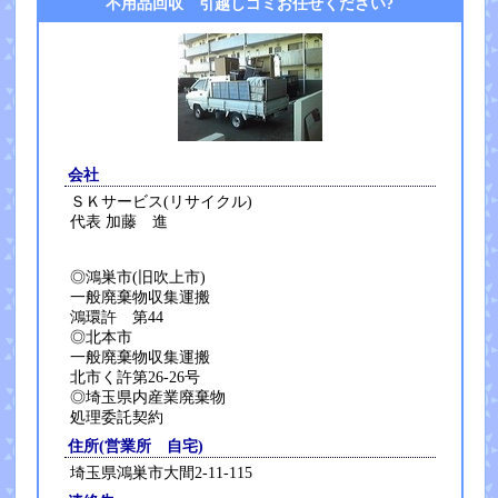
不用品回収 引越しゴミお任せください?
会社
ＳＫサービス(リサイクル)
代表 加藤 進
◎鴻巣市(旧吹上市)
一般廃棄物収集運搬
鴻環許 第44
◎北本市
一般廃棄物収集運搬
北市く許第26-26号
◎埼玉県内産業廃棄物
処理委託契約
住所(営業所 自宅)
埼玉県鴻巣市大間2-11-115