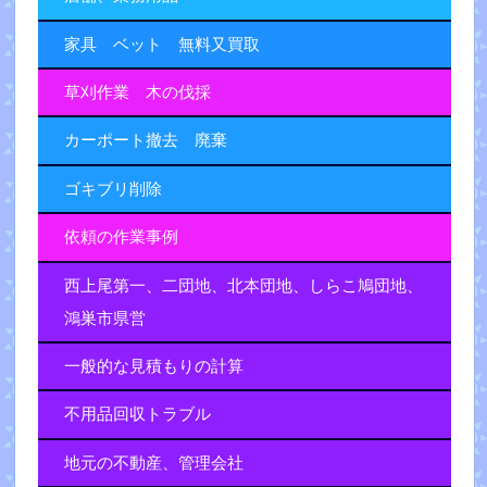
家具 ベット 無料又買取
草刈作業 木の伐採
カーポート撤去 廃棄
ゴキブリ削除
依頼の作業事例
西上尾第一、二団地、北本団地、しらこ鳩団地、
鴻巣市県営
一般的な見積もりの計算
不用品回収トラブル
地元の不動産、管理会社