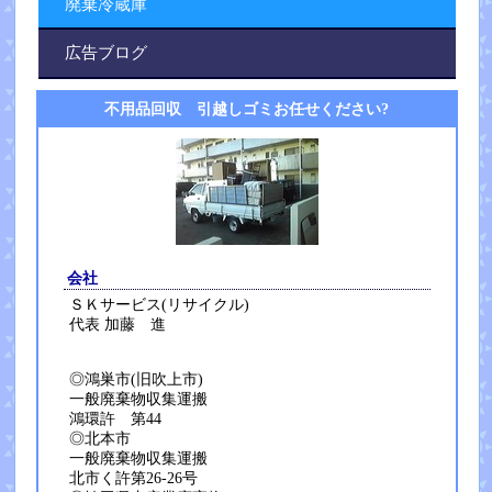
廃棄冷蔵庫
広告ブログ
不用品回収 引越しゴミお任せください?
会社
ＳＫサービス(リサイクル)
代表 加藤 進
◎鴻巣市(旧吹上市)
一般廃棄物収集運搬
鴻環許 第44
◎北本市
一般廃棄物収集運搬
北市く許第26-26号