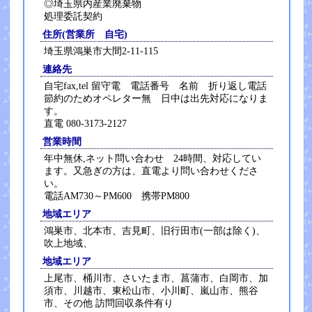
◎埼玉県内産業廃棄物
処理委託契約
住所(営業所 自宅)
埼玉県鴻巣市大間2-11-115
連絡先
自宅fax,tel 留守電 電話番号 名前 折り返し電話
節約のためオペレター無 日中は出先対応になりま
す。
直電 080-3173-2127
営業時間
年中無休,ネット問い合わせ 24時間、対応してい
ます。又急ぎの方は、直電より問い合わせくださ
い。
電話AM730～PM600 携帯PM800
地域エリア
鴻巣市、北本市、吉見町、旧行田市(一部は除く)、
吹上地域、
地域エリア
上尾市、桶川市、さいたま市、菖蒲市、白岡市、加
須市、川越市、東松山市、小川町、嵐山市、熊谷
市、その他 訪問回収条件有り