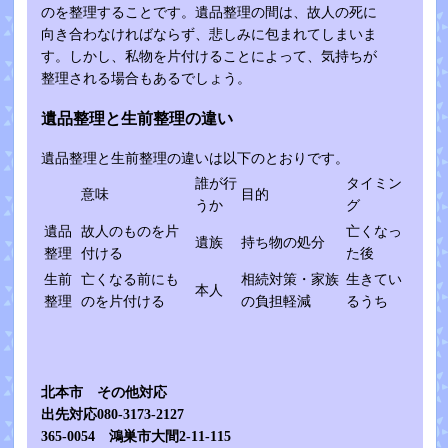
のを整理することです。遺品整理の間は、故人の死に
向き合わなければならず、悲しみに包まれてしまいま
す。しかし、私物を片付けることによって、気持ちが
整理される場合もあるでしょう。
遺品整理と生前整理の違い
遺品整理と生前整理の違いは以下のとおりです。
誰が行
タイミン
意味
目的
うか
グ
遺品
故人のものを片
亡くなっ
遺族
持ち物の処分
整理
付ける
た後
生前
亡くなる前にも
相続対策・家族
生きてい
本人
整理
のを片付ける
の負担軽減
るうち
北本市 その他対応
出先対応080-3173-2127
365-0054 鴻巣市大間2-11-115