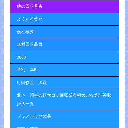
他の回収業者
よくある質問
会社概要
無料回収品目
0000
草刈 本町
行田物置 残置
北本 鴻巣の粗大ゴミ回収業者粗大ごみ処理券取
扱店一覧
プラスチック製品