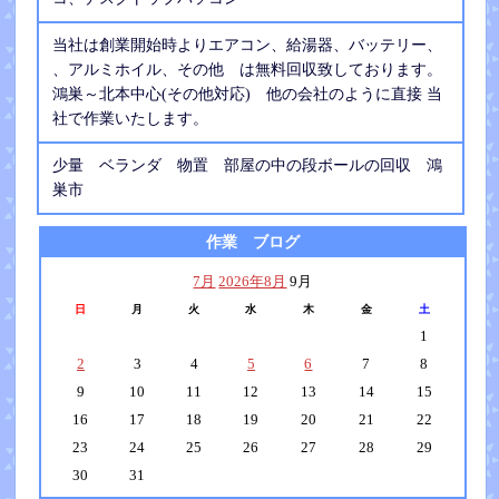
当社は創業開始時よりエアコン、給湯器、バッテリー、
、アルミホイル、その他 は無料回収致しております。
鴻巣～北本中心(その他対応) 他の会社のように直接 当
社で作業いたします。
少量 ベランダ 物置 部屋の中の段ボールの回収 鴻
巣市
作業 ブログ
7月
2026年8月
9月
日
月
火
水
木
金
土
1
2
3
4
5
6
7
8
9
10
11
12
13
14
15
16
17
18
19
20
21
22
23
24
25
26
27
28
29
30
31