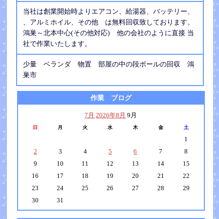
当社は創業開始時よりエアコン、給湯器、バッテリー、
、アルミホイル、その他 は無料回収致しております。
鴻巣～北本中心(その他対応) 他の会社のように直接 当
社で作業いたします。
少量 ベランダ 物置 部屋の中の段ボールの回収 鴻
巣市
作業 ブログ
7月
2026年8月
9月
日
月
火
水
木
金
土
1
2
3
4
5
6
7
8
9
10
11
12
13
14
15
16
17
18
19
20
21
22
23
24
25
26
27
28
29
30
31