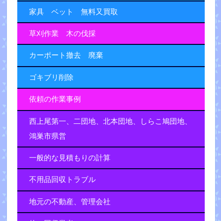
家具 ベット 無料又買取
草刈作業 木の伐採
カーポート撤去 廃棄
ゴキブリ削除
依頼の作業事例
西上尾第一、二団地、北本団地、しらこ鳩団地、
鴻巣市県営
一般的な見積もりの計算
不用品回収トラブル
地元の不動産、管理会社