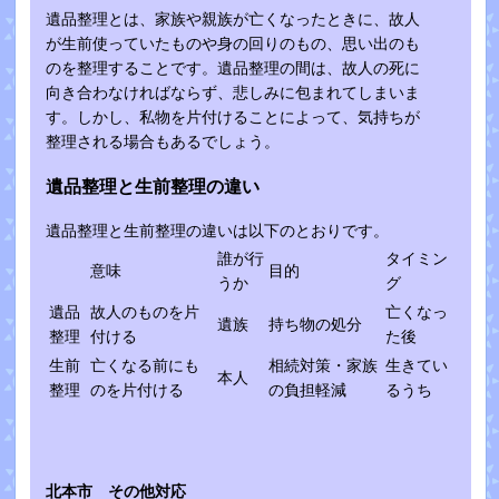
遺品整理とは、家族や親族が亡くなったときに、故人
が生前使っていたものや身の回りのもの、思い出のも
のを整理することです。遺品整理の間は、故人の死に
向き合わなければならず、悲しみに包まれてしまいま
す。しかし、私物を片付けることによって、気持ちが
整理される場合もあるでしょう。
遺品整理と生前整理の違い
遺品整理と生前整理の違いは以下のとおりです。
誰が行
タイミン
意味
目的
うか
グ
遺品
故人のものを片
亡くなっ
遺族
持ち物の処分
整理
付ける
た後
生前
亡くなる前にも
相続対策・家族
生きてい
本人
整理
のを片付ける
の負担軽減
るうち
北本市 その他対応