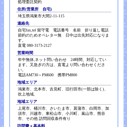
処理委託契約
住所(営業所 自宅)
埼玉県鴻巣市大間2-11-115
連絡先
自宅fax,tel 留守電 電話番号 名前 折り返し電話
節約のためオペレター無 日中は出先対応になりま
す。
直電 080-3173-2127
営業時間
年中無休,ネット問い合わせ 24時間、対応してい
ます。又急ぎの方は、直電より問い合わせくださ
い。
電話AM730～PM600 携帯PM800
地域エリア
鴻巣市、北本市、吉見町、旧行田市(一部は除く)、
吹上地域、
地域エリア
上尾市、桶川市、さいたま市、菖蒲市、白岡市、加
須市、川越市、東松山市、小川町、嵐山市、熊谷
市、その他 訪問回収条件有り
訪問費＋基本料