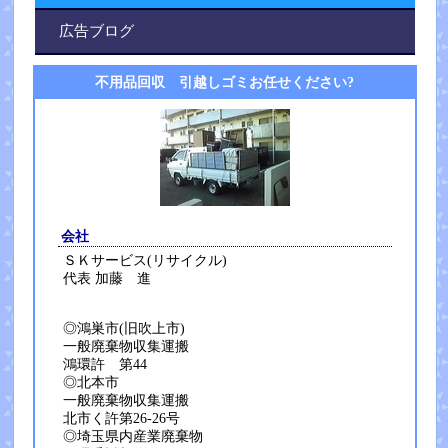
広告ブログ
不用品回収 引越しゴミお任せください?
会社
ＳＫサービス(リサイクル)
代表 加藤 進
◎鴻巣市(旧吹上市)
一般廃棄物収集運搬
鴻環許 第44
◎北本市
一般廃棄物収集運搬
北市く許第26-26号
◎埼玉県内産業廃棄物