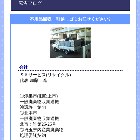
広告ブログ
不用品回収 引越しゴミお任せください?
会社
ＳＫサービス(リサイクル)
代表 加藤 進
◎鴻巣市(旧吹上市)
一般廃棄物収集運搬
鴻環許 第44
◎北本市
一般廃棄物収集運搬
北市く許第26-26号
◎埼玉県内産業廃棄物
処理委託契約