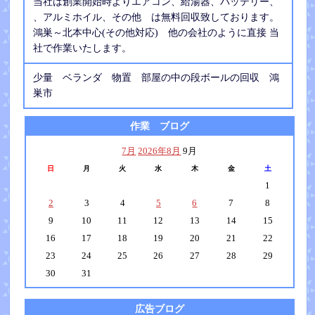
当社は創業開始時よりエアコン、給湯器、バッテリー、
、アルミホイル、その他 は無料回収致しております。
鴻巣～北本中心(その他対応) 他の会社のように直接 当
社で作業いたします。
少量 ベランダ 物置 部屋の中の段ボールの回収 鴻
巣市
作業 ブログ
7月
2026年8月
9月
日
月
火
水
木
金
土
1
2
3
4
5
6
7
8
9
10
11
12
13
14
15
16
17
18
19
20
21
22
23
24
25
26
27
28
29
30
31
広告ブログ