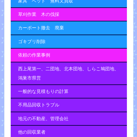
家具 ベット 無料又買取
草刈作業 木の伐採
カーポート撤去 廃棄
ゴキブリ削除
依頼の作業事例
西上尾第一、二団地、北本団地、しらこ鳩団地、
鴻巣市県営
一般的な見積もりの計算
不用品回収トラブル
地元の不動産、管理会社
他の回収業者