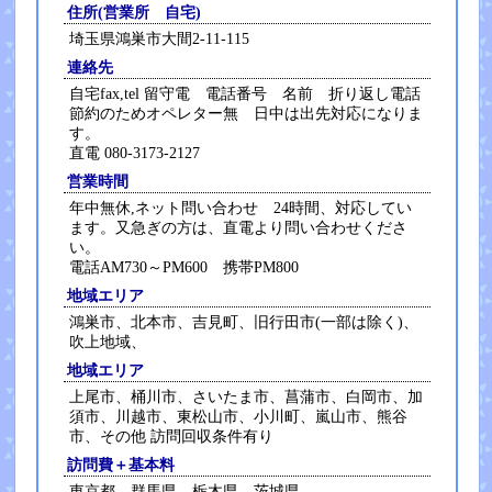
住所(営業所 自宅)
埼玉県鴻巣市大間2-11-115
連絡先
自宅fax,tel 留守電 電話番号 名前 折り返し電話
節約のためオペレター無 日中は出先対応になりま
す。
直電 080-3173-2127
営業時間
年中無休,ネット問い合わせ 24時間、対応してい
ます。又急ぎの方は、直電より問い合わせくださ
い。
電話AM730～PM600 携帯PM800
地域エリア
鴻巣市、北本市、吉見町、旧行田市(一部は除く)、
吹上地域、
地域エリア
上尾市、桶川市、さいたま市、菖蒲市、白岡市、加
須市、川越市、東松山市、小川町、嵐山市、熊谷
市、その他 訪問回収条件有り
訪問費＋基本料
東京都、群馬県、栃木県、茨城県