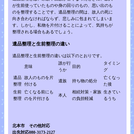
が生前使っていたものや身の回りのもの、思い出のも
のを整理することです。遺品整理の間は、故人の死に
向き合わなければならず、悲しみに包まれてしまいま
す。しかし、私物を片付けることによって、気持ちが
整理される場合もあるでしょう。
遺品整理と生前整理の違い
遺品整理と生前整理の違いは以下のとおりです。
誰が行
タイミン
意味
目的
うか
グ
遺品
故人のものを片
亡くなっ
遺族
持ち物の処分
整理
付ける
た後
生前
亡くなる前にも
相続対策・家族
生きてい
本人
整理
のを片付ける
の負担軽減
るうち
北本市 その他対応
出先対応080-3173-2127