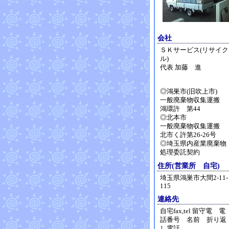
会社
ＳＫサービス(リサイク
ル)
代表 加藤 進
◎鴻巣市(旧吹上市)
一般廃棄物収集運搬
鴻環許 第44
◎北本市
一般廃棄物収集運搬
北市く許第26-26号
◎埼玉県内産業廃棄物
処理委託契約
住所(営業所 自宅)
埼玉県鴻巣市大間2-11-
115
連絡先
自宅fax,tel 留守電 電
話番号 名前 折り返
し電話