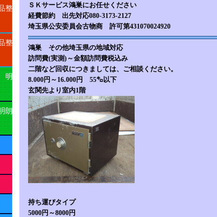
ＳＫサービス鴻巣にお任せください
品整
経費節約 出先対応080-3173-2127
埼玉県公安委員会古物商 許可第431070024920
品整
鴻巣
その他埼玉県の地域対応
訪問費(実測)～金額訪問費税込み
二階など回収につきましては、ご相談ください。
 明
8.000円～16.000円 55㌔以下
玄関先より室内1階
明朗
持ち運びタイプ
5000円～8000円