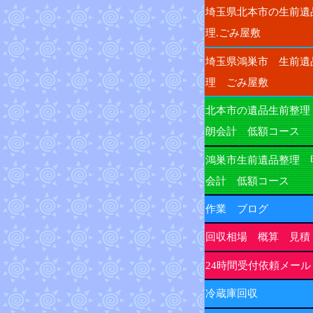
埼玉県北本市の生前遺
理.ごみ屋敷
埼玉県鴻巣市 生前遺
理 ごみ屋敷
北本市の遺品生前整理
朗会計 低額コース
鴻巣市生前遺品整理 
会計 低額コース
作業 ブログ
回収相場 概算 見積
24時間受付依頼メール
冷蔵庫回収