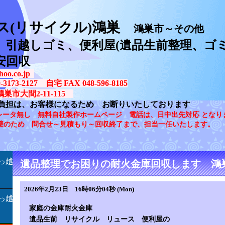
ス(リサイクル)鴻巣
鴻巣市～その他
、引越しゴミ、便利屋(遺品生前整理、ゴミ
安回収
oo.co.jp
73-2127 自宅 FAX 048-596-8185
鴻巣市大間2-11-115
負担は、お客様になるため お断りいたしております
レータ無し 無料自社製作ホームページ 電話は、日中出先対応 となり
避のため 問合せ～見積もり～回収終了まで、担当一任いたします。
っ越
遺品整理でお困りの耐火金庫回収します 鴻
2026年2月23日 16時06分04秒 (Mon)
っ越
家庭の金庫耐火金庫
遺品生前 リサイクル リュース 便利屋の