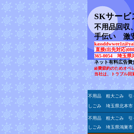
SK
サービ
不用品回収
手伝い 激
kassddwwee1z@yah
直接(出先対応)080-31
365-0054 埼玉県
ネット有料広告費
費節約のためオペ
経
当社は、トラブル回
不用品 粗大ごみ 引
しごみ 埼玉県北本市
不用品 粗大ごみ 引
しごみ 埼玉県鴻巣市