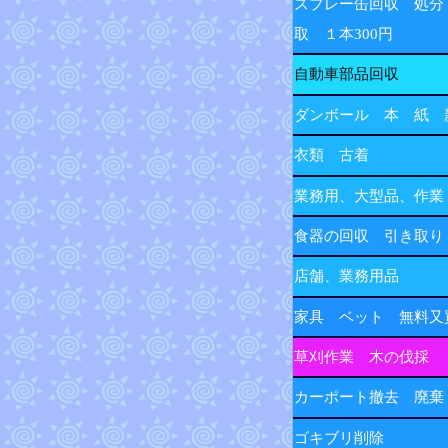
スプレー缶回収 処分
取 １本300円
自動車部品回収
ダンボール 本 紙 
衣類 古着
業務用、大型品、作業
食器の回収 引き取り
店舗、業務用品
家具 ベット 無料又
草刈作業 木の伐採
カーポート撤去 廃棄
ゴキブリ削除