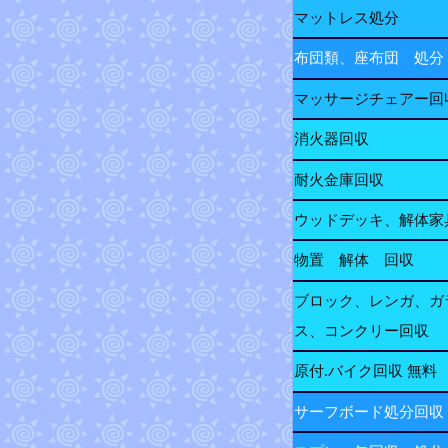
マットレス処分
布団類、座布団 処分
マッサージチェアー回
消火器回収
耐火金庫回収
ウッドデッキ、解体家
物置 解体 回収
ブロック、レンガ、ガ
ス、コンクリー回収
原付.バイク回収 無料
サーフボード処分回収