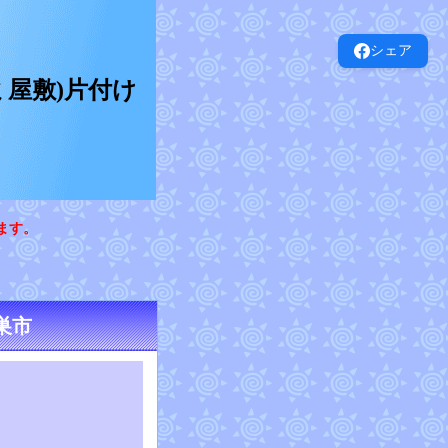
シェア
屋敷)片付け
ます。
巣市