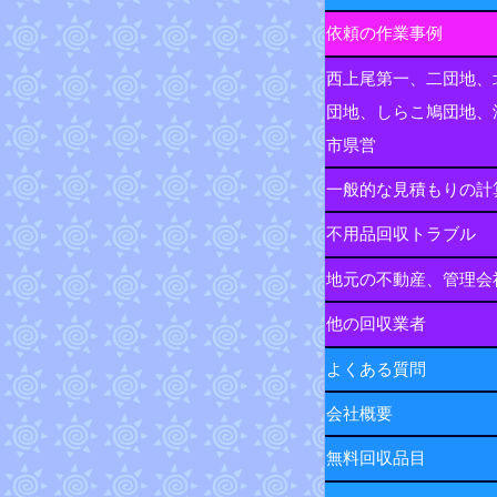
依頼の作業事例
西上尾第一、二団地、
団地、しらこ鳩団地、
市県営
一般的な見積もりの計
不用品回収トラブル
地元の不動産、管理会
他の回収業者
よくある質問
会社概要
無料回収品目