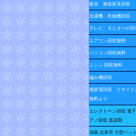
家具 無垢家具回収
洗濯機、乾燥機回収
テレビ、モニターの
エアコン回収無料
パソコン回収無料
ミシン 回収無料
編み機回収
廃家電回収 リサイク
無料より
エレクトーン回収 電
アノ回収 楽器類
鴻巣.北本市 大型ベッ