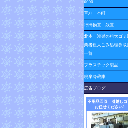
0000
草刈 本町
行田物置 残置
北本 鴻巣の粗大ゴミ
業者粗大ごみ処理券取
一覧
プラスチック製品
廃棄冷蔵庫
広告ブログ
不用品回収 引越しゴ
お任せください?