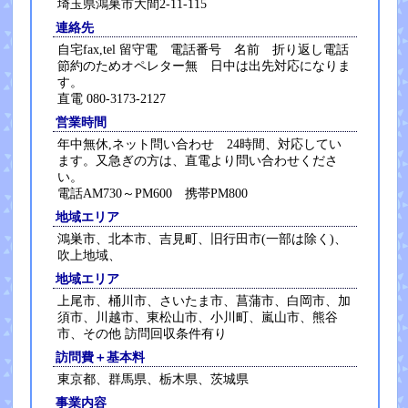
埼玉県鴻巣市大間2-11-115
連絡先
自宅fax,tel 留守電 電話番号 名前 折り返し電話
節約のためオペレター無 日中は出先対応になりま
す。
直電 080-3173-2127
営業時間
年中無休,ネット問い合わせ 24時間、対応してい
ます。又急ぎの方は、直電より問い合わせくださ
い。
電話AM730～PM600 携帯PM800
地域エリア
鴻巣市、北本市、吉見町、旧行田市(一部は除く)、
吹上地域、
地域エリア
上尾市、桶川市、さいたま市、菖蒲市、白岡市、加
須市、川越市、東松山市、小川町、嵐山市、熊谷
市、その他 訪問回収条件有り
訪問費＋基本料
東京都、群馬県、栃木県、茨城県
事業内容