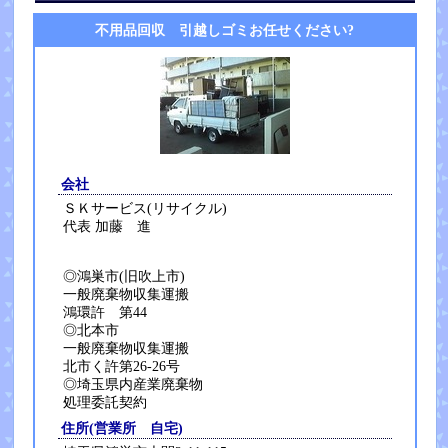
不用品回収 引越しゴミお任せください?
会社
ＳＫサービス(リサイクル)
代表 加藤 進
◎鴻巣市(旧吹上市)
一般廃棄物収集運搬
鴻環許 第44
◎北本市
一般廃棄物収集運搬
北市く許第26-26号
◎埼玉県内産業廃棄物
処理委託契約
住所(営業所 自宅)