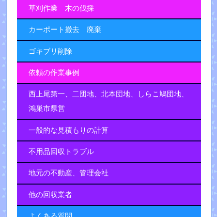
草刈作業 木の伐採
カーポート撤去 廃棄
ゴキブリ削除
依頼の作業事例
西上尾第一、二団地、北本団地、しらこ鳩団地、
鴻巣市県営
一般的な見積もりの計算
不用品回収トラブル
地元の不動産、管理会社
他の回収業者
よくある質問