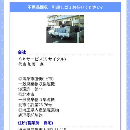
不用品回収 引越しゴミお任せください?
会社
ＳＫサービス(リサイクル)
代表 加藤 進
◎鴻巣市(旧吹上市)
一般廃棄物収集運搬
鴻環許 第44
◎北本市
一般廃棄物収集運搬
北市く許第26-26号
◎埼玉県内産業廃棄物
処理委託契約
住所(営業所 自宅)
埼玉県鴻巣市大間2-11-115