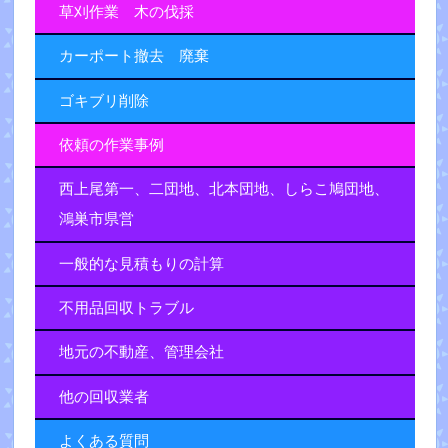
草刈作業 木の伐採
カーポート撤去 廃棄
ゴキブリ削除
依頼の作業事例
西上尾第一、二団地、北本団地、しらこ鳩団地、
鴻巣市県営
一般的な見積もりの計算
不用品回収トラブル
地元の不動産、管理会社
他の回収業者
よくある質問