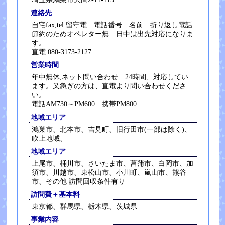
連絡先
自宅fax,tel 留守電 電話番号 名前 折り返し電話
節約のためオペレター無 日中は出先対応になりま
す。
直電 080-3173-2127
営業時間
年中無休,ネット問い合わせ 24時間、対応してい
ます。又急ぎの方は、直電より問い合わせくださ
い。
電話AM730～PM600 携帯PM800
地域エリア
鴻巣市、北本市、吉見町、旧行田市(一部は除く)、
吹上地域、
地域エリア
上尾市、桶川市、さいたま市、菖蒲市、白岡市、加
須市、川越市、東松山市、小川町、嵐山市、熊谷
市、その他 訪問回収条件有り
訪問費＋基本料
東京都、群馬県、栃木県、茨城県
事業内容