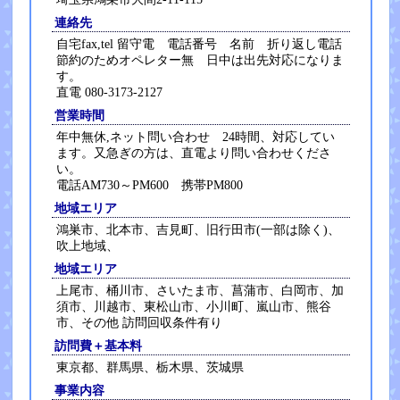
連絡先
自宅fax,tel 留守電 電話番号 名前 折り返し電話
節約のためオペレター無 日中は出先対応になりま
す。
直電 080-3173-2127
営業時間
年中無休,ネット問い合わせ 24時間、対応してい
ます。又急ぎの方は、直電より問い合わせくださ
い。
電話AM730～PM600 携帯PM800
地域エリア
鴻巣市、北本市、吉見町、旧行田市(一部は除く)、
吹上地域、
地域エリア
上尾市、桶川市、さいたま市、菖蒲市、白岡市、加
須市、川越市、東松山市、小川町、嵐山市、熊谷
市、その他 訪問回収条件有り
訪問費＋基本料
東京都、群馬県、栃木県、茨城県
事業内容