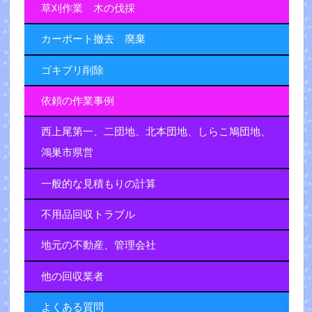
草刈作業 木の伐採
カーポート撤去 廃棄
ゴキブリ削除
依頼の作業事例
西上尾第一、二団地、北本団地、しらこ鳩団地、
鴻巣市県営
一般的な見積もりの計算
不用品回収トラブル
地元の不動産、管理会社
他の回収業者
よくある質問