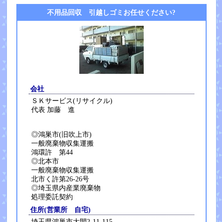
不用品回収 引越しゴミお任せください?
会社
ＳＫサービス(リサイクル)
代表 加藤 進
◎鴻巣市(旧吹上市)
一般廃棄物収集運搬
鴻環許 第44
◎北本市
一般廃棄物収集運搬
北市く許第26-26号
◎埼玉県内産業廃棄物
処理委託契約
住所(営業所 自宅)
埼玉県鴻巣市大間2-11-115