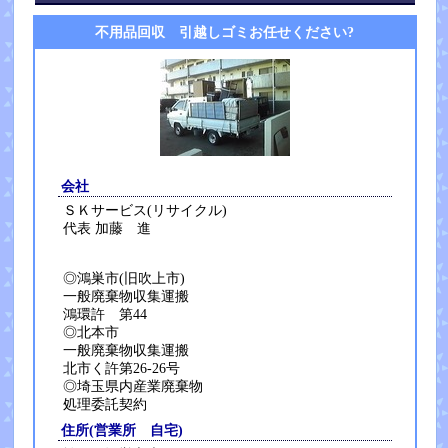
不用品回収 引越しゴミお任せください?
会社
ＳＫサービス(リサイクル)
代表 加藤 進
◎鴻巣市(旧吹上市)
一般廃棄物収集運搬
鴻環許 第44
◎北本市
一般廃棄物収集運搬
北市く許第26-26号
◎埼玉県内産業廃棄物
処理委託契約
住所(営業所 自宅)