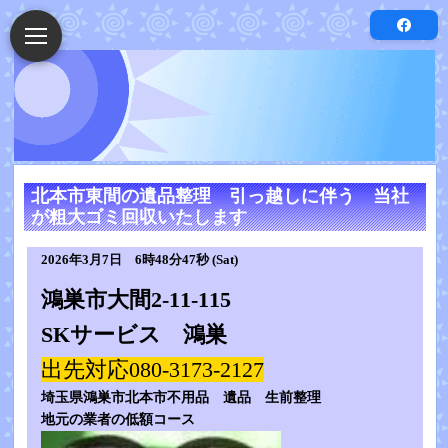
北本市東間の遺品整理 引っ越しに伴う 当社
が粗大ゴミ回収いたします
2026年3月7日 6時48分47秒 (Sat)
鴻巣市大間2-11-115
SKサービス 鴻巣
出先対応080-3173-2127
埼玉県鴻巣市北本市不用品 遺品 生前整理
地元の業者の低額コース