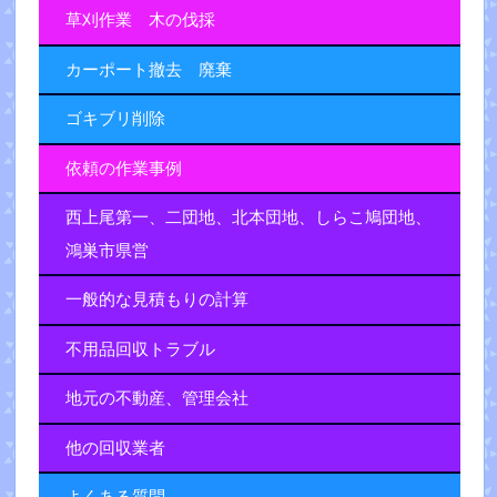
草刈作業 木の伐採
カーポート撤去 廃棄
ゴキブリ削除
依頼の作業事例
西上尾第一、二団地、北本団地、しらこ鳩団地、
鴻巣市県営
一般的な見積もりの計算
不用品回収トラブル
地元の不動産、管理会社
他の回収業者
よくある質問