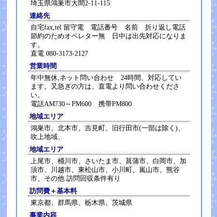
埼玉県鴻巣市大間2-11-115
連絡先
自宅fax,tel 留守電 電話番号 名前 折り返し電話
節約のためオペレター無 日中は出先対応になりま
す。
直電 080-3173-2127
営業時間
年中無休,ネット問い合わせ 24時間、対応してい
ます。又急ぎの方は、直電より問い合わせくださ
い。
電話AM730～PM600 携帯PM800
地域エリア
鴻巣市、北本市、吉見町、旧行田市(一部は除く)、
吹上地域、
地域エリア
上尾市、桶川市、さいたま市、菖蒲市、白岡市、加
須市、川越市、東松山市、小川町、嵐山市、熊谷
市、その他 訪問回収条件有り
訪問費＋基本料
東京都、群馬県、栃木県、茨城県
事業内容