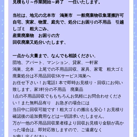
見積もり～作業開始～終了 一任いたします。
当社は、地元の北本市 鴻巣市 一般廃棄物収集運搬許可
自宅、実家、物置、庭先で、処分にお困りの不用品 引越
しゴミ 粗大ごみ、
産業廃棄物 お困りの方
回収廃棄又処分いたします、
一点から大量まで、なんでも相談ください
。
団地、アパート、マンション、貸家、一軒家
鴻巣、北本 上尾での不用品回収、家具、家電 粗大ゴミ
廃棄処分は不用品回収SKサービス鴻巣へ
お任せ下さい！お電話1 本で即時お見積り・回収にお伺い
致します。家1軒分の不用品 廃棄品
1点の不用品回収でももちろんお気軽にお問合わせくださ
い！また無料品有り お急ぎの場合には
当日中に回収可能です！粗大ゴミの搬出も安心！お見積り
確認後の追加費用などは一切請求いたしません。
万が一他の不用品回収業者様より回収お見積り金額が高か
った場合は、即対応致しますので、ご遠慮なく
お申し出ください。