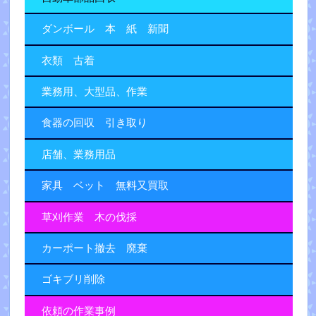
ダンボール 本 紙 新聞
衣類 古着
業務用、大型品、作業
食器の回収 引き取り
店舗、業務用品
家具 ベット 無料又買取
草刈作業 木の伐採
カーポート撤去 廃棄
ゴキブリ削除
依頼の作業事例