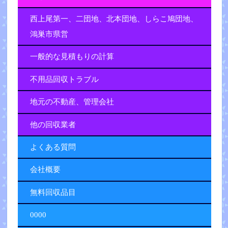
西上尾第一、二団地、北本団地、しらこ鳩団地、
鴻巣市県営
一般的な見積もりの計算
不用品回収トラブル
地元の不動産、管理会社
他の回収業者
よくある質問
会社概要
無料回収品目
0000