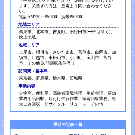
年中無休,ネット問い合わせ 24時間、対応してい
ます。又急ぎの方は、直電より問い合わせくださ
い。
電話AM730～PM600 携帯PM800
地域エリア
鴻巣市、北本市、吉見町、旧行田市(一部は除く)、
吹上地域、
地域エリア
上尾市、桶川市、さいたま市、菖蒲市、白岡市、加
須市、川越市、東松山市、小川町、嵐山市、熊谷
市、その他 訪問回収条件有り
訪問費＋基本料
東京都、群馬県、栃木県、茨城県
事業内容
古物商、便利屋、高齢者環境整理 生前整理、店舗
業務用品回収、片付け代行作業、家電回収業務、粒
大ごみ回収 リサイクル リュース その他
最近の記事一覧