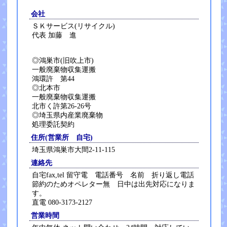
会社
ＳＫサービス(リサイクル)
代表 加藤 進
◎鴻巣市(旧吹上市)
一般廃棄物収集運搬
鴻環許 第44
◎北本市
一般廃棄物収集運搬
北市く許第26-26号
◎埼玉県内産業廃棄物
処理委託契約
住所(営業所 自宅)
埼玉県鴻巣市大間2-11-115
連絡先
自宅fax,tel 留守電 電話番号 名前 折り返し電話
節約のためオペレター無 日中は出先対応になりま
す。
直電 080-3173-2127
営業時間