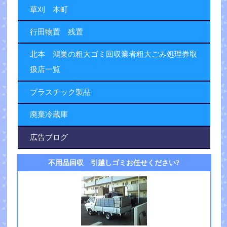
草刈 本町
行田物置 残置
北本 鴻巣の粗大ゴミ回収業者粗大ごみ処理券取
扱店一覧
プラスチック製品
廃棄冷蔵庫
広告ブログ
不用品回収 引越しゴミお任せください?