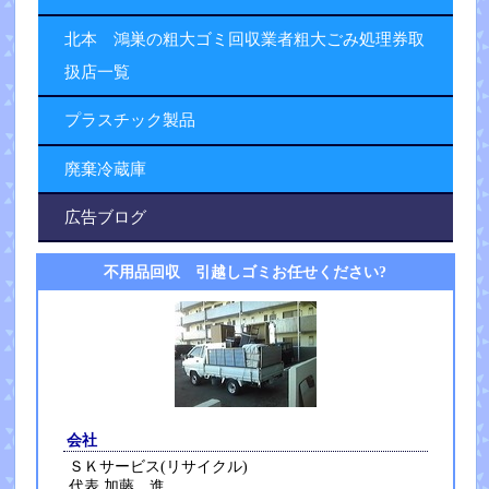
北本 鴻巣の粗大ゴミ回収業者粗大ごみ処理券取
扱店一覧
プラスチック製品
廃棄冷蔵庫
広告ブログ
不用品回収 引越しゴミお任せください?
会社
ＳＫサービス(リサイクル)
代表 加藤 進