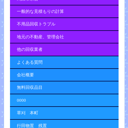
一般的な見積もりの計算
不用品回収トラブル
地元の不動産、管理会社
他の回収業者
よくある質問
会社概要
無料回収品目
0000
草刈 本町
行田物置 残置