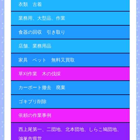
衣類 古着
業務用、大型品、作業
食器の回収 引き取り
店舗、業務用品
家具 ベット 無料又買取
草刈作業 木の伐採
カーポート撤去 廃棄
ゴキブリ削除
依頼の作業事例
西上尾第一、二団地、北本団地、しらこ鳩団地、
鴻巣市県営