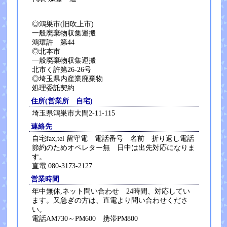
◎鴻巣市(旧吹上市)
一般廃棄物収集運搬
鴻環許 第44
◎北本市
一般廃棄物収集運搬
北市く許第26-26号
◎埼玉県内産業廃棄物
処理委託契約
住所(営業所 自宅)
埼玉県鴻巣市大間2-11-115
連絡先
自宅fax,tel 留守電 電話番号 名前 折り返し電話
節約のためオペレター無 日中は出先対応になりま
す。
直電 080-3173-2127
営業時間
年中無休,ネット問い合わせ 24時間、対応してい
ます。又急ぎの方は、直電より問い合わせくださ
い。
電話AM730～PM600 携帯PM800