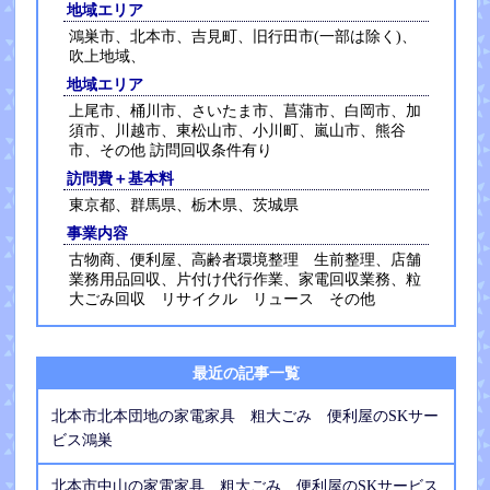
地域エリア
鴻巣市、北本市、吉見町、旧行田市(一部は除く)、
吹上地域、
地域エリア
上尾市、桶川市、さいたま市、菖蒲市、白岡市、加
須市、川越市、東松山市、小川町、嵐山市、熊谷
市、その他 訪問回収条件有り
訪問費＋基本料
東京都、群馬県、栃木県、茨城県
事業内容
古物商、便利屋、高齢者環境整理 生前整理、店舗
業務用品回収、片付け代行作業、家電回収業務、粒
大ごみ回収 リサイクル リュース その他
最近の記事一覧
北本市北本団地の家電家具 粗大ごみ 便利屋のSKサー
ビス鴻巣
北本市中山の家電家具 粗大ごみ 便利屋のSKサービス