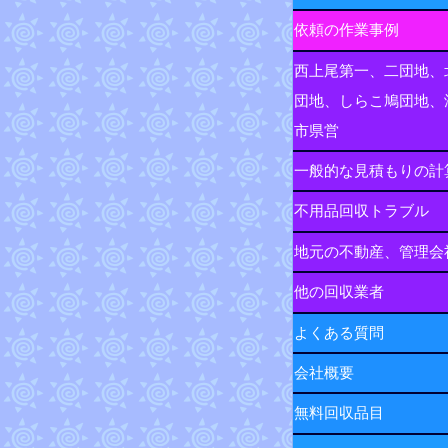
依頼の作業事例
西上尾第一、二団地、
団地、しらこ鳩団地、
市県営
一般的な見積もりの計
不用品回収トラブル
地元の不動産、管理会
他の回収業者
よくある質問
会社概要
無料回収品目