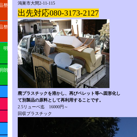
鴻巣市大間2-11-115
品整
出先対応080-3173-2127
品整
 明
明朗
廃プラスチックを溶かし、再びペレット等へ固形化し
て別製品の原料として再利用することです。
2.5リューベ迄 16000円～
回収プラスチック