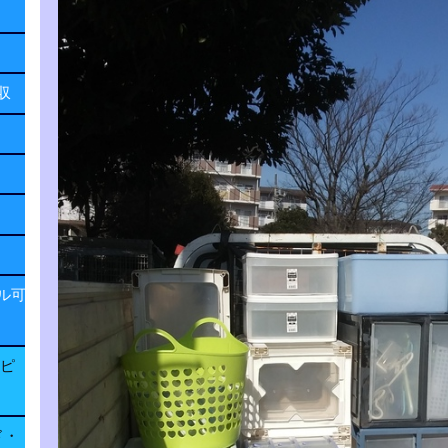
回収
ル可
子ピ
ド・