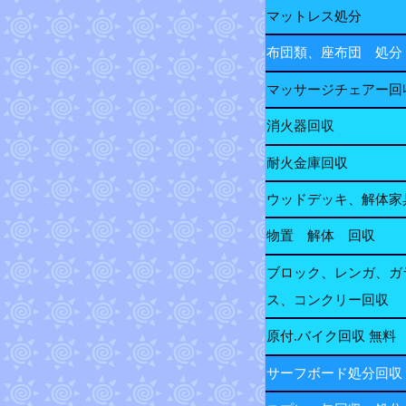
マットレス処分
布団類、座布団 処分
マッサージチェアー回
消火器回収
耐火金庫回収
ウッドデッキ、解体家
物置 解体 回収
ブロック、レンガ、ガ
ス、コンクリー回収
原付.バイク回収 無料
サーフボード処分回収