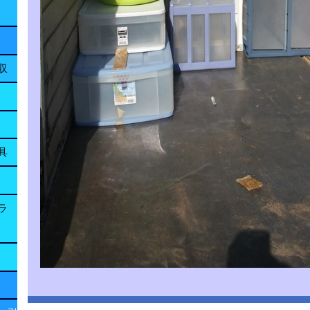
収
具
ラ