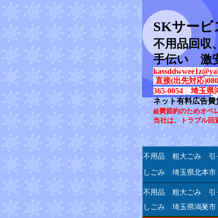
SK
サービ
不用品回収
手伝い 激
kassddwwee1z@yah
直接(出先対応)080-31
365-0054 埼玉県
ネット有料広告費
費節約のためオペ
経
当社は、トラブル回
不用品 粗大ごみ 引
しごみ 埼玉県北本市
不用品 粗大ごみ 引
しごみ 埼玉県鴻巣市