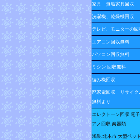
家具 無垢家具回収
洗濯機、乾燥機回収
テレビ、モニターの
エアコン回収無料
パソコン回収無料
ミシン 回収無料
編み機回収
廃家電回収 リサイク
無料より
エレクトーン回収 電
アノ回収 楽器類
鴻巣.北本市 大型ベッ