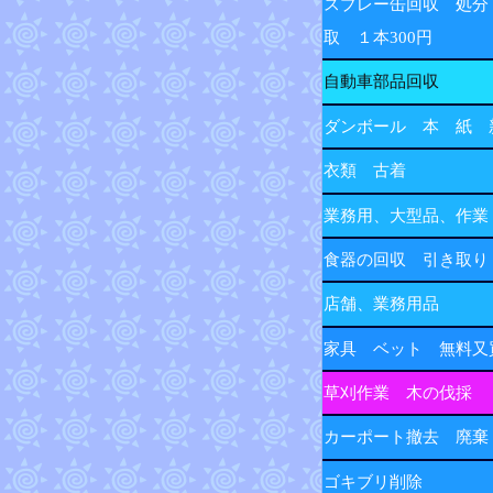
スプレー缶回収 処分
取 １本300円
自動車部品回収
ダンボール 本 紙 
衣類 古着
業務用、大型品、作業
食器の回収 引き取り
店舗、業務用品
家具 ベット 無料又
草刈作業 木の伐採
カーポート撤去 廃棄
ゴキブリ削除