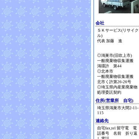
会社
ＳＫサービス(リサイク
ル)
代表 加藤 進
◎鴻巣市(旧吹上市)
一般廃棄物収集運搬
鴻環許 第44
◎北本市
一般廃棄物収集運搬
北市く許第26-26号
◎埼玉県内産業廃棄物
処理委託契約
住所(営業所 自宅)
埼玉県鴻巣市大間2-11-
115
連絡先
自宅fax,tel 留守電 電
話番号 名前 折り返
し電話