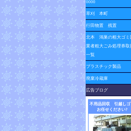
0000
草刈 本町
行田物置 残置
北本 鴻巣の粗大ゴミ
業者粗大ごみ処理券取
一覧
プラスチック製品
廃棄冷蔵庫
広告ブログ
不用品回収 引越しゴ
お任せください?