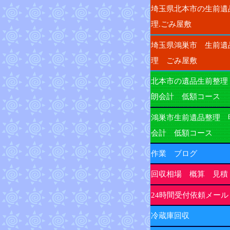
埼玉県北本市の生前遺
理.ごみ屋敷
埼玉県鴻巣市 生前遺
理 ごみ屋敷
北本市の遺品生前整理
朗会計 低額コース
鴻巣市生前遺品整理 
会計 低額コース
作業 ブログ
回収相場 概算 見積
24時間受付依頼メール
冷蔵庫回収