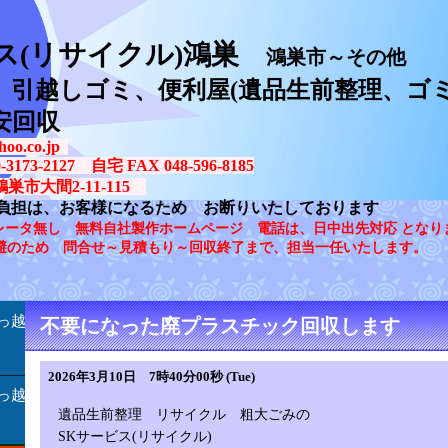
ス(リサイクル)鴻巣
鴻巣市～その他
、引越しゴミ、便利屋(遺品生前整理、ゴミ
安回収
oo.co.jp
73-2127 自宅 FAX 048-596-8185
鴻巣市大間2-11-115
負担は、お客様になるため お断りいたしております
レータ無し 無料自社製作ホームページ 電話は、日中出先対応 となり
避のため 問合せ～見積もり～回収終了まで、担当一任いたします。
っ越
不要になった廃プラスチック回収します
2026年3月10日 7時40分00秒 (Tue)
っ越
遺品生前整理 リサイクル 粗大ごみの
SKサービス(リサイクル)