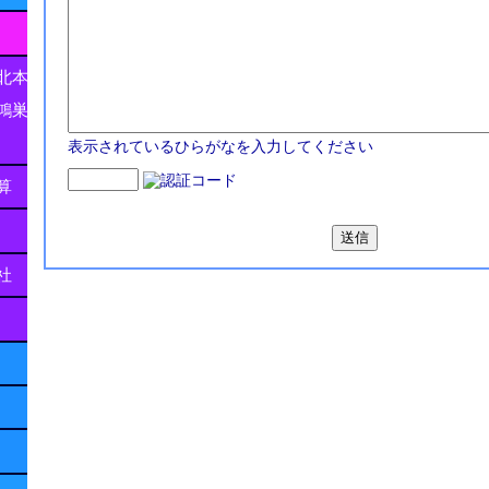
北本
鴻巣
表示されているひらがなを入力してください
算
社