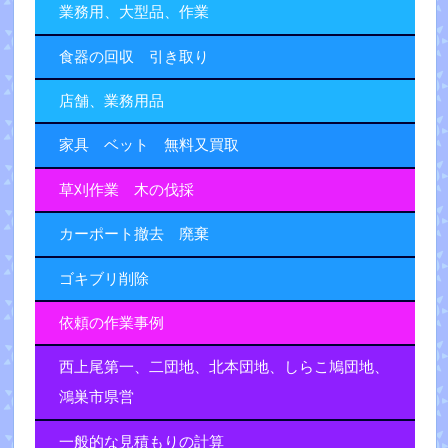
業務用、大型品、作業
食器の回収 引き取り
店舗、業務用品
家具 ベット 無料又買取
草刈作業 木の伐採
カーポート撤去 廃棄
ゴキブリ削除
依頼の作業事例
西上尾第一、二団地、北本団地、しらこ鳩団地、
鴻巣市県営
一般的な見積もりの計算