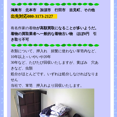
鴻巣市 北本市 加
須市 行田市 吉見町、その他
出先対応080-3173-2127
有名作家の着物
が高額買取になることが多いようだ。
着物の買取業者へ一般的な着物古い物 ほぼ0円 引
き取り不可
衣類について、押入れ 頻繁に使わない箪笥内など、
10年以上～いやいや20年
30年など、たびたび回収いたしますが、黄ばみ 穴あ
きなど、虫類
処分がほとんどです。いずれは処分しなければなりま
せん
当社で、箪笥 押入れより回収いたします。