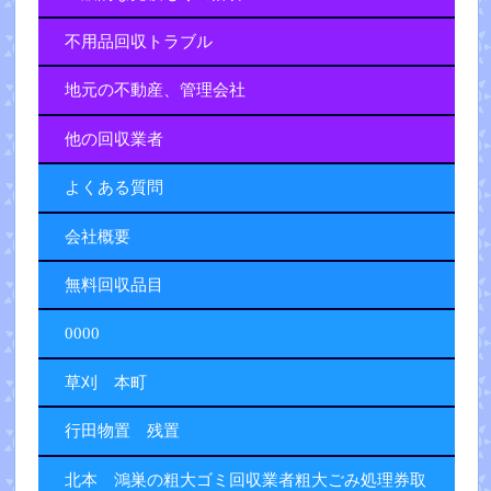
不用品回収トラブル
地元の不動産、管理会社
他の回収業者
よくある質問
会社概要
無料回収品目
0000
草刈 本町
行田物置 残置
北本 鴻巣の粗大ゴミ回収業者粗大ごみ処理券取