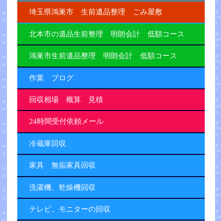
埼玉県鴻巣市 生前遺品整理 ごみ屋敷
北本市の遺品生前整理 明朗会計 低額コース
鴻巣市生前遺品整理 明朗会計 低額コース
作業 ブログ
回収相場 概算 見積
24時間受付依頼メール
冷蔵庫回収
家具 無垢家具回収
洗濯機、乾燥機回収
テレビ、モニターの回収