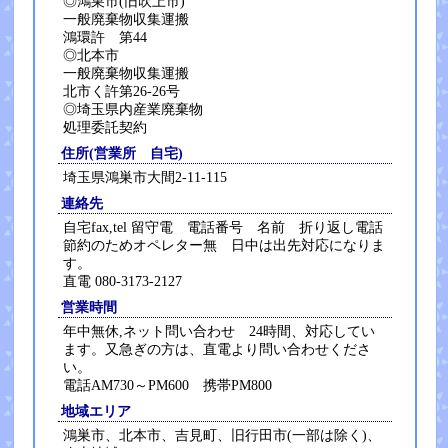
◎鴻巣市(旧吹上市)
一般廃棄物収集運搬
鴻環許 第44
◎北本市
一般廃棄物収集運搬
北市く許第26-26号
◎埼玉県内産業廃棄物
処理委託契約
住所(営業所 自宅)
埼玉県鴻巣市大間2-11-115
連絡先
自宅fax,tel 留守電 電話番号 名前 折り返し電話
節約のためオペレター無 日中は出先対応になりま
す。
直電 080-3173-2127
営業時間
年中無休,ネット問い合わせ 24時間、対応してい
ます。又急ぎの方は、直電より問い合わせくださ
い。
電話AM730～PM600 携帯PM800
地域エリア
鴻巣市、北本市、吉見町、旧行田市(一部は除く)、