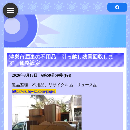
鴻巣市屈巣の不用品 引っ越し残置回収しま
す 価格設定
2026年3月13日 6時59分59秒 (Fri)
遺品整理 不用品、リサイクル品 リュース品
https://sk.hp-ez.com/page1