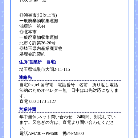
◎鴻巣市(旧吹上市)
一般廃棄物収集運搬
鴻環許 第44
◎北本市
一般廃棄物収集運搬
北市く許第26-26号
◎埼玉県内産業廃棄物
処理委託契約
住所(営業所 自宅)
埼玉県鴻巣市大間2-11-115
連絡先
自宅fax,tel 留守電 電話番号 名前 折り返し電話
節約のためオペレター無 日中は出先対応になりま
す。
直電 080-3173-2127
営業時間
年中無休,ネット問い合わせ 24時間、対応してい
ます。又急ぎの方は、直電より問い合わせくださ
い。
電話AM730～PM600 携帯PM800