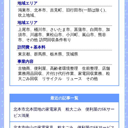
地域エリア
鴻巣市、北本市、吉見町、旧行田市(一部は除く)、
吹上地域、
地域エリア
上尾市、桶川市、さいたま市、菖蒲市、白岡市、加
須市、川越市、東松山市、小川町、嵐山市、熊谷
市、その他 訪問回収条件有り
訪問費＋基本料
東京都、群馬県、栃木県、茨城県
事業内容
古物商、便利屋、高齢者環境整理 生前整理、店舗
業務用品回収、片付け代行作業、家電回収業務、粒
大ごみ回収 リサイクル リュース その他
最近の記事一覧
北本市北本団地の家電家具 粗大ごみ 便利屋のSKサー
ビス鴻巣
北本市中山の家電家具 粗大ごみ 便利屋のSKサービス