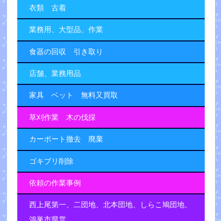
衣類 古着
業務用、大型品、作業
食器の回収 引き取り
店舗、業務用品
家具 ベット 無料又買取
草刈作業 木の伐採
カーポート撤去 廃棄
ゴキブリ削除
依頼の作業事例
西上尾第一、二団地、北本団地、しらこ鳩団地、
鴻巣市県営