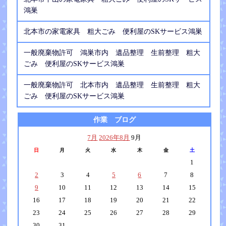
鴻巣
北本市の家電家具 粗大ごみ 便利屋のSKサービス鴻巣
一般廃棄物許可 鴻巣市内 遺品整理 生前整理 粗大
ごみ 便利屋のSKサービス鴻巣
一般廃棄物許可 北本市内 遺品整理 生前整理 粗大
ごみ 便利屋のSKサービス鴻巣
作業 ブログ
7月
2026年8月
9月
日
月
火
水
木
金
土
1
2
3
4
5
6
7
8
9
10
11
12
13
14
15
16
17
18
19
20
21
22
23
24
25
26
27
28
29
30
31