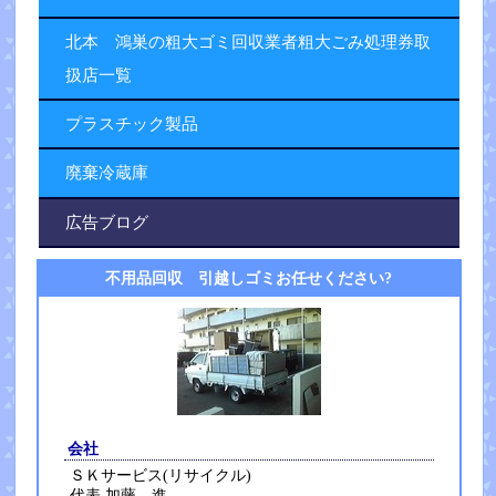
北本 鴻巣の粗大ゴミ回収業者粗大ごみ処理券取
扱店一覧
プラスチック製品
廃棄冷蔵庫
広告ブログ
不用品回収 引越しゴミお任せください?
会社
ＳＫサービス(リサイクル)
代表 加藤 進