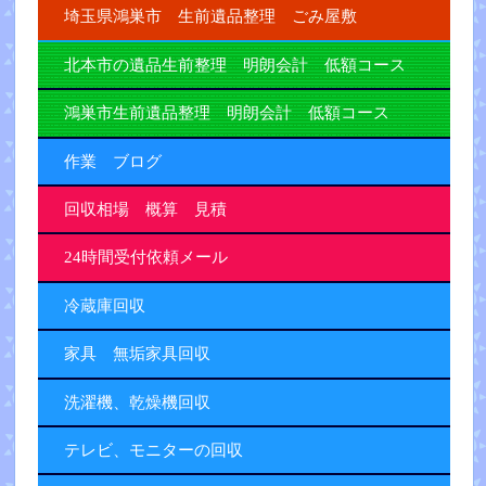
埼玉県鴻巣市 生前遺品整理 ごみ屋敷
北本市の遺品生前整理 明朗会計 低額コース
鴻巣市生前遺品整理 明朗会計 低額コース
作業 ブログ
回収相場 概算 見積
24時間受付依頼メール
冷蔵庫回収
家具 無垢家具回収
洗濯機、乾燥機回収
テレビ、モニターの回収