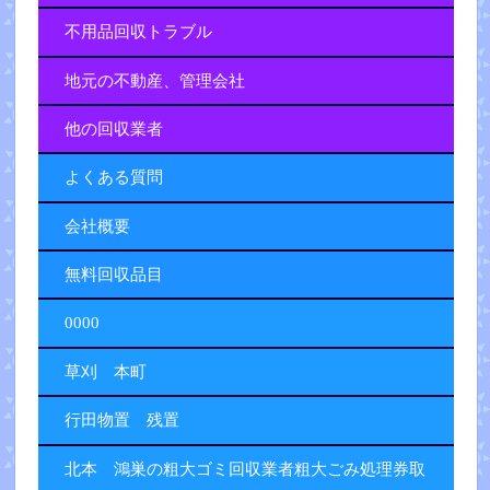
不用品回収トラブル
地元の不動産、管理会社
他の回収業者
よくある質問
会社概要
無料回収品目
0000
草刈 本町
行田物置 残置
北本 鴻巣の粗大ゴミ回収業者粗大ごみ処理券取