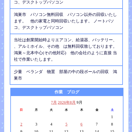
コ、デスクトップパソコン
鴻巣市 パソコン無料回収 パソコン以外の回収いたし
ます。 他の家電と同時回収いたします。 ノートパソ
コ、デスクトップパソコン
当社は創業開始時よりエアコン、給湯器、バッテリー、
、アルミホイル、その他 は無料回収致しております。
鴻巣～北本中心(その他対応) 他の会社のように直接 当
社で作業いたします。
少量 ベランダ 物置 部屋の中の段ボールの回収 鴻
巣市
作業 ブログ
7月
2026年8月
9月
日
月
火
水
木
金
土
1
2
3
4
5
6
7
8
9
10
11
12
13
14
15