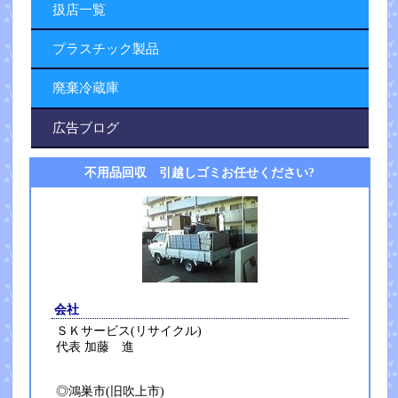
扱店一覧
プラスチック製品
廃棄冷蔵庫
広告ブログ
不用品回収 引越しゴミお任せください?
会社
ＳＫサービス(リサイクル)
代表 加藤 進
◎鴻巣市(旧吹上市)