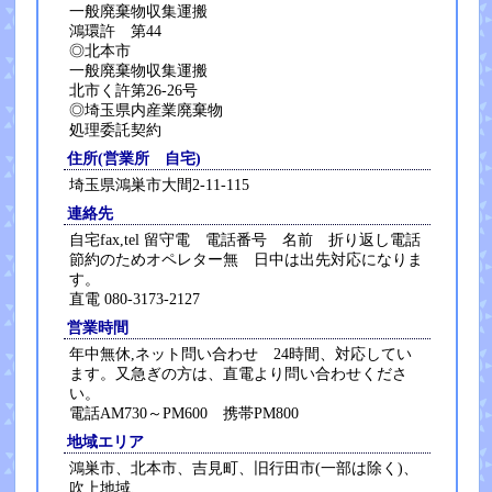
一般廃棄物収集運搬
鴻環許 第44
◎北本市
一般廃棄物収集運搬
北市く許第26-26号
◎埼玉県内産業廃棄物
処理委託契約
住所(営業所 自宅)
埼玉県鴻巣市大間2-11-115
連絡先
自宅fax,tel 留守電 電話番号 名前 折り返し電話
節約のためオペレター無 日中は出先対応になりま
す。
直電 080-3173-2127
営業時間
年中無休,ネット問い合わせ 24時間、対応してい
ます。又急ぎの方は、直電より問い合わせくださ
い。
電話AM730～PM600 携帯PM800
地域エリア
鴻巣市、北本市、吉見町、旧行田市(一部は除く)、
吹上地域、