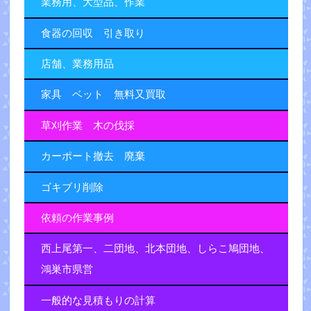
業務用、大型品、作業
食器の回収 引き取り
店舗、業務用品
家具 ベット 無料又買取
草刈作業 木の伐採
カーポート撤去 廃棄
ゴキブリ削除
依頼の作業事例
西上尾第一、二団地、北本団地、しらこ鳩団地、
鴻巣市県営
一般的な見積もりの計算