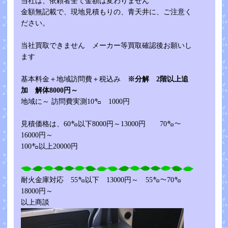
当社は、依頼者全て金額は変わりません
金額無記載で、現地見積もりの、青天井に、ご注意く
ださい。
当社買取できません メーカー等買取確認後お願いし
ます
基本料金＋地域訪問費＋税込み
※分解 2階以上追
加 解体8000円～
地域に～ 訪問費実測10㌔ 1000円
見積価格は、60㌔以下8000円～13000円 70㌔～
16000円～
100㌔以上20000円
耐火金庫対応 55㌔以下 13000円～ 55㌔～70㌔
18000円～
以上商談