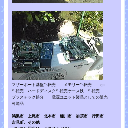
マザーボート基盤㌔転売 メモリー㌔転売 cpu
㌔転売 ハードディスク㌔転売ケース鉄 ㌔転売
プラスチック処分 電源ユニット製品としての販売
可能品
鴻巣市 上尾市 北本市 桶川市 加
須市 行田市
吉見町、その他