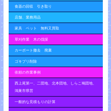
食器の回収 引き取り
店舗、業務用品
家具 ベット 無料又買取
草刈作業 木の伐採
カーポート撤去 廃棄
ゴキブリ削除
依頼の作業事例
西上尾第一、二団地、北本団地、しらこ鳩団地、
鴻巣市県営
一般的な見積もりの計算