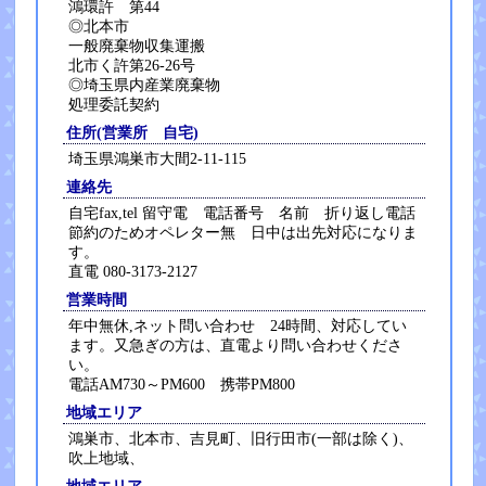
鴻環許 第44
◎北本市
一般廃棄物収集運搬
北市く許第26-26号
◎埼玉県内産業廃棄物
処理委託契約
住所(営業所 自宅)
埼玉県鴻巣市大間2-11-115
連絡先
自宅fax,tel 留守電 電話番号 名前 折り返し電話
節約のためオペレター無 日中は出先対応になりま
す。
直電 080-3173-2127
営業時間
年中無休,ネット問い合わせ 24時間、対応してい
ます。又急ぎの方は、直電より問い合わせくださ
い。
電話AM730～PM600 携帯PM800
地域エリア
鴻巣市、北本市、吉見町、旧行田市(一部は除く)、
吹上地域、