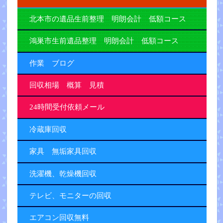
北本市の遺品生前整理 明朗会計 低額コース
鴻巣市生前遺品整理 明朗会計 低額コース
作業 ブログ
回収相場 概算 見積
24時間受付依頼メール
冷蔵庫回収
家具 無垢家具回収
洗濯機、乾燥機回収
テレビ、モニターの回収
エアコン回収無料