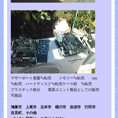
マザーボート基盤㌔転売 メモリー㌔転売 cpu
㌔転売 ハードディスク㌔転売ケース鉄 ㌔転売
プラスチック処分 電源ユニット製品としての販売
可能品
鴻巣市 上尾市 北本市 桶川市 加
須市 行田市
吉見町、その他