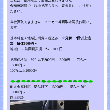
当社は、依頼者全て金額は変わりません
金額無記載で、現地見積もりの、青天井に、ご注意く
ださい。
当社買取できません メーカー等買取確認後お願いし
ます
基本料金＋地域訪問費＋税込み
※分解 2階以上追
加 解体8000円～
地域に～ 訪問費実測10㌔ 1000円
見積価格は、60㌔以下8000円～13000円 70㌔～
16000円～
100㌔以上20000円
耐火金庫対応 55㌔以下 13000円～ 55㌔～70㌔
18000円～
以上商談