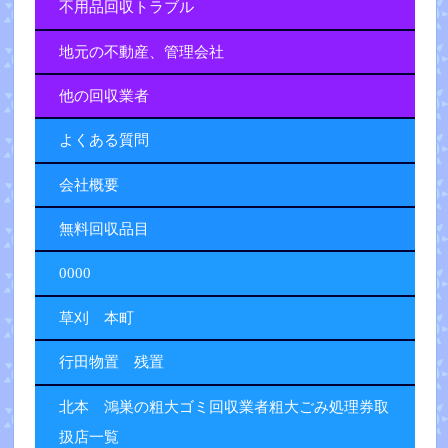
不用品回収トラブル
地元の不動産、管理会社
他の回収業者
よくある質問
会社概要
無料回収品目
0000
草刈 本町
行田物置 残置
北本 鴻巣の粗大ゴミ回収業者粗大ごみ処理券取
扱店一覧