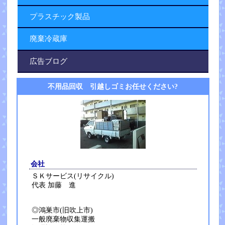
プラスチック製品
廃棄冷蔵庫
広告ブログ
不用品回収 引越しゴミお任せください?
会社
ＳＫサービス(リサイクル)
代表 加藤 進
◎鴻巣市(旧吹上市)
一般廃棄物収集運搬