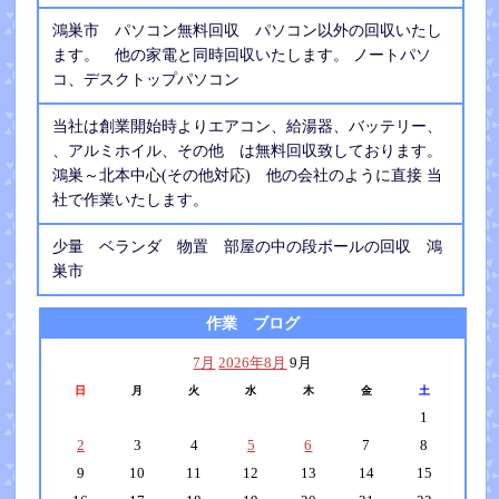
鴻巣市 パソコン無料回収 パソコン以外の回収いたし
ます。 他の家電と同時回収いたします。 ノートパソ
コ、デスクトップパソコン
当社は創業開始時よりエアコン、給湯器、バッテリー、
、アルミホイル、その他 は無料回収致しております。
鴻巣～北本中心(その他対応) 他の会社のように直接 当
社で作業いたします。
少量 ベランダ 物置 部屋の中の段ボールの回収 鴻
巣市
作業 ブログ
7月
2026年8月
9月
日
月
火
水
木
金
土
1
2
3
4
5
6
7
8
9
10
11
12
13
14
15