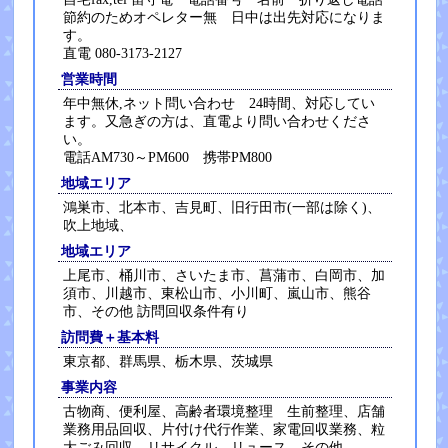
節約のためオペレター無 日中は出先対応になりま
す。
直電 080-3173-2127
営業時間
年中無休,ネット問い合わせ 24時間、対応してい
ます。又急ぎの方は、直電より問い合わせくださ
い。
電話AM730～PM600 携帯PM800
地域エリア
鴻巣市、北本市、吉見町、旧行田市(一部は除く)、
吹上地域、
地域エリア
上尾市、桶川市、さいたま市、菖蒲市、白岡市、加
須市、川越市、東松山市、小川町、嵐山市、熊谷
市、その他 訪問回収条件有り
訪問費＋基本料
東京都、群馬県、栃木県、茨城県
事業内容
古物商、便利屋、高齢者環境整理 生前整理、店舗
業務用品回収、片付け代行作業、家電回収業務、粒
大ごみ回収 リサイクル リュース その他