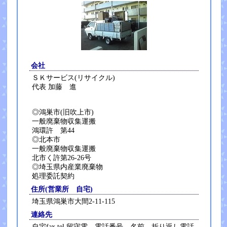
会社
ＳＫサービス(リサイクル)
代表 加藤 進
◎鴻巣市(旧吹上市)
一般廃棄物収集運搬
鴻環許 第44
◎北本市
一般廃棄物収集運搬
北市く許第26-26号
◎埼玉県内産業廃棄物
処理委託契約
住所(営業所 自宅)
埼玉県鴻巣市大間2-11-115
連絡先
自宅fax,tel 留守電 電話番号 名前 折り返し電話