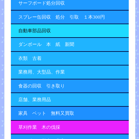
サーフボード処分回収
スプレー缶回収 処分 引取 １本300円
自動車部品回収
ダンボール 本 紙 新聞
衣類 古着
業務用、大型品、作業
食器の回収 引き取り
店舗、業務用品
家具 ベット 無料又買取
草刈作業 木の伐採