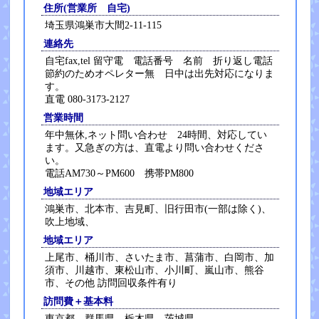
住所(営業所 自宅)
埼玉県鴻巣市大間2-11-115
連絡先
自宅fax,tel 留守電 電話番号 名前 折り返し電話
節約のためオペレター無 日中は出先対応になりま
す。
直電 080-3173-2127
営業時間
年中無休,ネット問い合わせ 24時間、対応してい
ます。又急ぎの方は、直電より問い合わせくださ
い。
電話AM730～PM600 携帯PM800
地域エリア
鴻巣市、北本市、吉見町、旧行田市(一部は除く)、
吹上地域、
地域エリア
上尾市、桶川市、さいたま市、菖蒲市、白岡市、加
須市、川越市、東松山市、小川町、嵐山市、熊谷
市、その他 訪問回収条件有り
訪問費＋基本料
東京都、群馬県、栃木県、茨城県