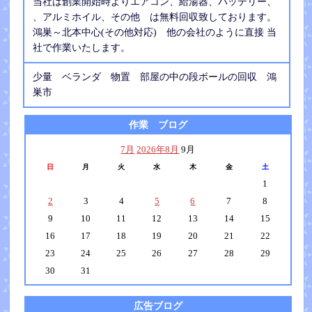
当社は創業開始時よりエアコン、給湯器、バッテリー、
、アルミホイル、その他 は無料回収致しております。
鴻巣～北本中心(その他対応) 他の会社のように直接 当
社で作業いたします。
少量 ベランダ 物置 部屋の中の段ボールの回収 鴻
巣市
作業 ブログ
7月
2026年8月
9月
日
月
火
水
木
金
土
1
2
3
4
5
6
7
8
9
10
11
12
13
14
15
16
17
18
19
20
21
22
23
24
25
26
27
28
29
30
31
広告ブログ