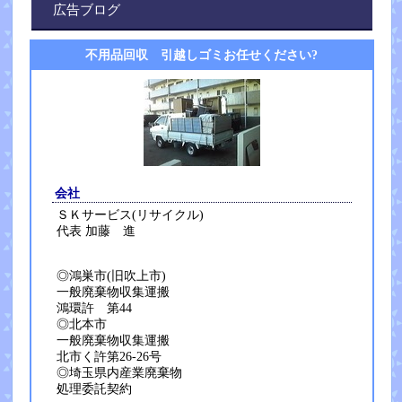
広告ブログ
不用品回収 引越しゴミお任せください?
会社
ＳＫサービス(リサイクル)
代表 加藤 進
◎鴻巣市(旧吹上市)
一般廃棄物収集運搬
鴻環許 第44
◎北本市
一般廃棄物収集運搬
北市く許第26-26号
◎埼玉県内産業廃棄物
処理委託契約