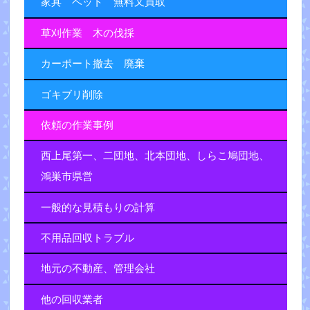
家具 ベット 無料又買取
草刈作業 木の伐採
カーポート撤去 廃棄
ゴキブリ削除
依頼の作業事例
西上尾第一、二団地、北本団地、しらこ鳩団地、
鴻巣市県営
一般的な見積もりの計算
不用品回収トラブル
地元の不動産、管理会社
他の回収業者