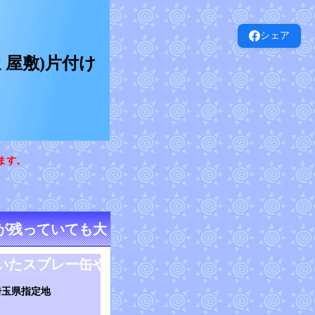
シェア
屋敷)片付け
ます。
が残っていても大
いたスプレー缶や
埼玉県指定地