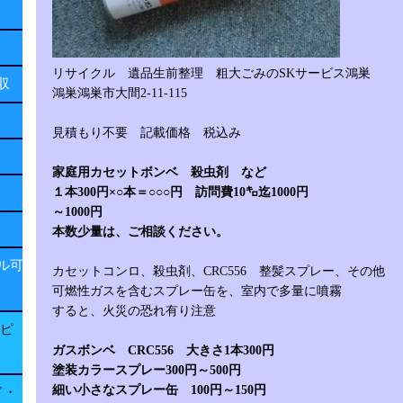
リサイクル 遺品生前整理 粗大ごみのSKサービス鴻巣
回収
鴻巣鴻巣市大間2-11-115
見積もり不要 記載価格 税込み
家庭用カセットボンベ 殺虫剤 など
１本300円×○本＝○○○円 訪問費10㌔迄1000円
～1000円
本数少量は、ご相談ください。
ル可
カセットコンロ、殺虫剤、CRC556 整髪スプレー、その他
可燃性ガスを含むスプレー缶を、室内で多量に噴霧
すると、火災の恐れ有り注意
子ピ
ガスボンベ CRC556 大きさ1本300円
塗装カラースプレー300円～500円
細い小さなスプレー缶 100円～150円
ド・