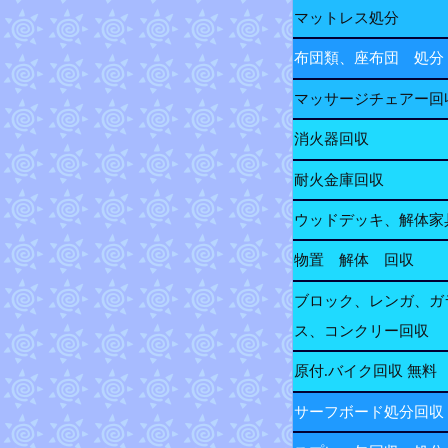
マットレス処分
布団類、座布団 処分
マッサージチェアー回
消火器回収
耐火金庫回収
ウッドデッキ、解体家
物置 解体 回収
ブロック、レンガ、ガ
ス、コンクリー回収
原付.バイク回収 無料
サーフボード処分回収