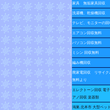
家具 無垢家具回収
洗濯機、乾燥機回収
テレビ、モニターの
エアコン回収無料
パソコン回収無料
ミシン 回収無料
編み機回収
廃家電回収 リサイク
無料より
エレクトーン回収 電
アノ回収 楽器類
鴻巣.北本市 大型ベッ