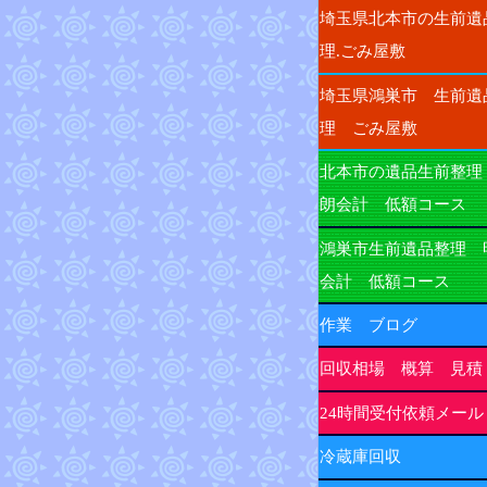
埼玉県北本市の生前遺
理.ごみ屋敷
埼玉県鴻巣市 生前遺
理 ごみ屋敷
北本市の遺品生前整理
朗会計 低額コース
鴻巣市生前遺品整理 
会計 低額コース
作業 ブログ
回収相場 概算 見積
24時間受付依頼メール
冷蔵庫回収