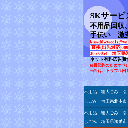
SK
サービ
不用品回収
手伝い 激
kassddwwee1z@yah
直接(出先対応)080-31
365-0054 埼玉県
ネット有料広告費
費節約のためオペ
経
当社は、トラブル回
不用品 粗大ごみ 引
しごみ 埼玉県北本市
不用品 粗大ごみ 引
しごみ 埼玉県鴻巣市