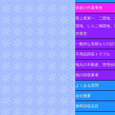
依頼の作業事例
西上尾第一、二団地、
団地、しらこ鳩団地、
市県営
一般的な見積もりの計
不用品回収トラブル
地元の不動産、管理会
他の回収業者
よくある質問
会社概要
無料回収品目