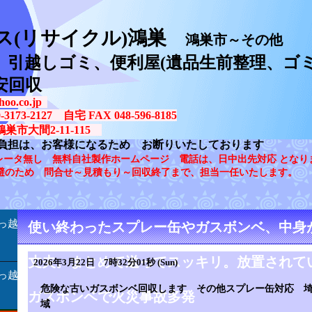
ス(リサイクル)鴻巣
鴻巣市～その他
、引越しゴミ、便利屋(遺品生前整理、ゴミ
安回収
oo.co.jp
73-2127 自宅 FAX 048-596-8185
鴻巣市大間2-11-115
負担は、お客様になるため お断りいたしております
レータ無し 無料自社製作ホームページ 電話は、日中出先対応 となり
避のため 問合せ～見積もり～回収終了まで、担当一任いたします。
っ越
使い終わったスプレー缶やガスボンベ、中身
丈夫。まとめて送ってスッキリ。放置されて
2026年3月22日 7時32分01秒 (Sun)
っ越
危険な古いガスボンベ回収します その他スプレー缶対応 
ガスボンベで火災事故多発
域