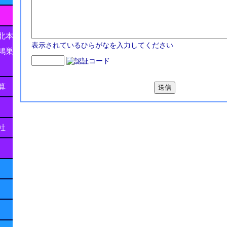
北本
表示されているひらがなを入力してください
鴻巣
算
社