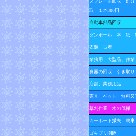
スプレー缶回収 処分
取 １本300円
自動車部品回収
ダンボール 本 紙 
衣類 古着
業務用、大型品、作業
食器の回収 引き取り
店舗、業務用品
家具 ベット 無料又
草刈作業 木の伐採
カーポート撤去 廃棄
ゴキブリ削除