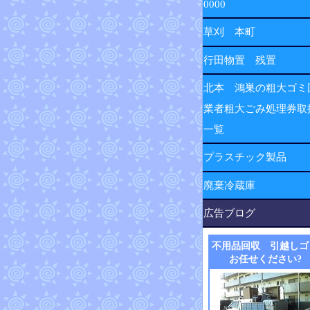
0000
草刈 本町
行田物置 残置
北本 鴻巣の粗大ゴミ
業者粗大ごみ処理券取
一覧
プラスチック製品
廃棄冷蔵庫
広告ブログ
不用品回収 引越しゴ
お任せください?