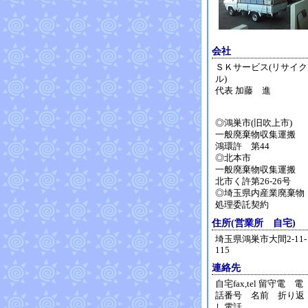
会社
ＳＫサービス(リサイク
ル)
代表 加藤 進
◎鴻巣市(旧吹上市)
一般廃棄物収集運搬
鴻環許 第44
◎北本市
一般廃棄物収集運搬
北市く許第26-26号
◎埼玉県内産業廃棄物
処理委託契約
住所(営業所 自宅)
埼玉県鴻巣市大間2-11-
115
連絡先
自宅fax,tel 留守電 電
話番号 名前 折り返
し電話