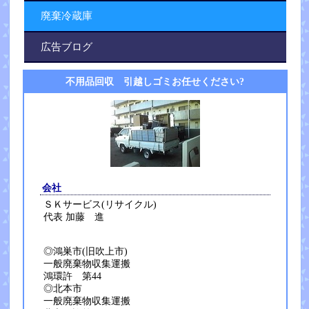
廃棄冷蔵庫
広告ブログ
不用品回収 引越しゴミお任せください?
会社
ＳＫサービス(リサイクル)
代表 加藤 進
◎鴻巣市(旧吹上市)
一般廃棄物収集運搬
鴻環許 第44
◎北本市
一般廃棄物収集運搬