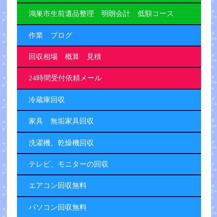
鴻巣市生前遺品整理 明朗会計 低額コース
作業 ブログ
回収相場 概算 見積
24時間受付依頼メール
冷蔵庫回収
家具 無垢家具回収
洗濯機、乾燥機回収
テレビ、モニターの回収
エアコン回収無料
パソコン回収無料