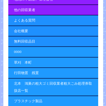
他の回収業者
よくある質問
会社概要
無料回収品目
0000
草刈 本町
行田物置 残置
北本 鴻巣の粗大ゴミ回収業者粗大ごみ処理券取
扱店一覧
プラスチック製品