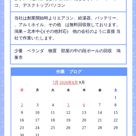
コ、デスクトップパソコン
当社は創業開始時よりエアコン、給湯器、バッテリー、
、アルミホイル、その他 は無料回収致しております。
鴻巣～北本中心(その他対応) 他の会社のように直接 当
社で作業いたします。
少量 ベランダ 物置 部屋の中の段ボールの回収 鴻
巣市
作業 ブログ
7月
2026年8月
9月
日
月
火
水
木
金
土
1
2
3
4
5
6
7
8
9
10
11
12
13
14
15
16
17
18
19
20
21
22
23
24
25
26
27
28
29
30
31