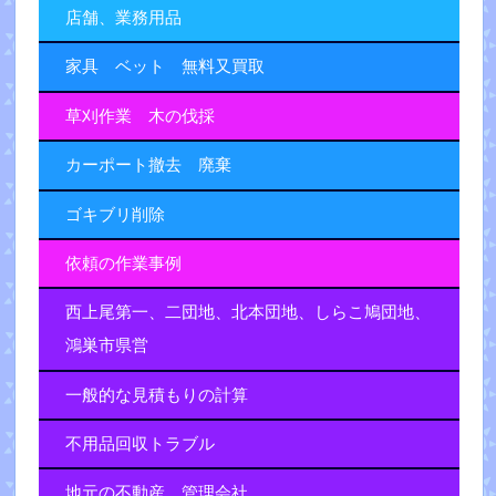
店舗、業務用品
家具 ベット 無料又買取
草刈作業 木の伐採
カーポート撤去 廃棄
ゴキブリ削除
依頼の作業事例
西上尾第一、二団地、北本団地、しらこ鳩団地、
鴻巣市県営
一般的な見積もりの計算
不用品回収トラブル
地元の不動産、管理会社