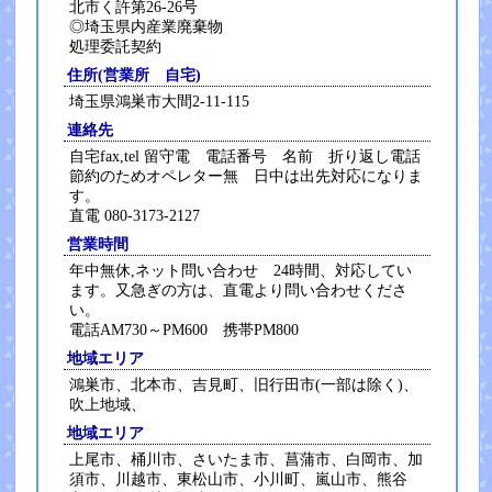
北市く許第26-26号
◎埼玉県内産業廃棄物
処理委託契約
住所(営業所 自宅)
埼玉県鴻巣市大間2-11-115
連絡先
自宅fax,tel 留守電 電話番号 名前 折り返し電話
節約のためオペレター無 日中は出先対応になりま
す。
直電 080-3173-2127
営業時間
年中無休,ネット問い合わせ 24時間、対応してい
ます。又急ぎの方は、直電より問い合わせくださ
い。
電話AM730～PM600 携帯PM800
地域エリア
鴻巣市、北本市、吉見町、旧行田市(一部は除く)、
吹上地域、
地域エリア
上尾市、桶川市、さいたま市、菖蒲市、白岡市、加
須市、川越市、東松山市、小川町、嵐山市、熊谷