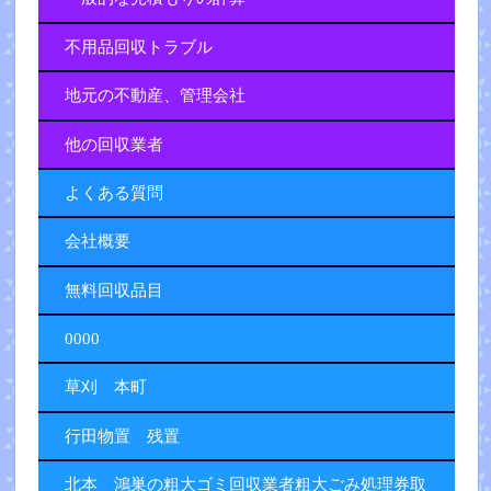
不用品回収トラブル
地元の不動産、管理会社
他の回収業者
よくある質問
会社概要
無料回収品目
0000
草刈 本町
行田物置 残置
北本 鴻巣の粗大ゴミ回収業者粗大ごみ処理券取