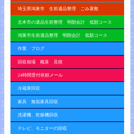
埼玉県鴻巣市 生前遺品整理 ごみ屋敷
北本市の遺品生前整理 明朗会計 低額コース
鴻巣市生前遺品整理 明朗会計 低額コース
作業 ブログ
回収相場 概算 見積
24時間受付依頼メール
冷蔵庫回収
家具 無垢家具回収
洗濯機、乾燥機回収
テレビ、モニターの回収