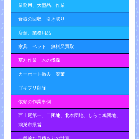
業務用、大型品、作業
食器の回収 引き取り
店舗、業務用品
家具 ベット 無料又買取
草刈作業 木の伐採
カーポート撤去 廃棄
ゴキブリ削除
依頼の作業事例
西上尾第一、二団地、北本団地、しらこ鳩団地、
鴻巣市県営
一般的な見積もりの計算