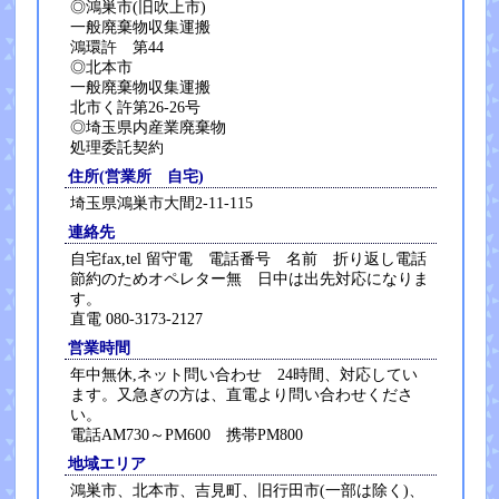
◎鴻巣市(旧吹上市)
一般廃棄物収集運搬
鴻環許 第44
◎北本市
一般廃棄物収集運搬
北市く許第26-26号
◎埼玉県内産業廃棄物
処理委託契約
住所(営業所 自宅)
埼玉県鴻巣市大間2-11-115
連絡先
自宅fax,tel 留守電 電話番号 名前 折り返し電話
節約のためオペレター無 日中は出先対応になりま
す。
直電 080-3173-2127
営業時間
年中無休,ネット問い合わせ 24時間、対応してい
ます。又急ぎの方は、直電より問い合わせくださ
い。
電話AM730～PM600 携帯PM800
地域エリア
鴻巣市、北本市、吉見町、旧行田市(一部は除く)、