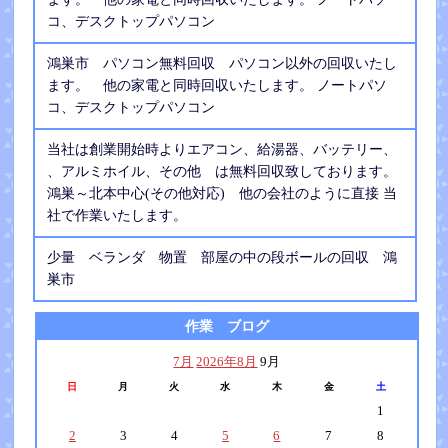
コ、デスクトップパソコン
鴻巣市 パソコン無料回収 パソコン以外の回収いたし
ます。 他の家電と同時回収いたします。 ノートパソ
コ、デスクトップパソコン
当社は創業開始時よりエアコン、給湯器、バッテリー、
、アルミホイル、その他 は無料回収致しております。
鴻巣～北本中心(その他対応) 他の会社のように直接 当
社で作業いたします。
少量 ベランダ 物置 部屋の中の段ボールの回収 鴻
巣市
作業 ブログ
7月
2026年8月
9月
日
月
火
水
木
金
土
1
2
3
4
5
6
7
8