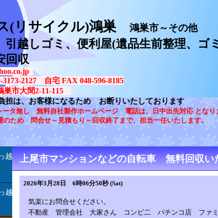
ス(リサイクル)鴻巣
鴻巣市～その他
、引越しゴミ、便利屋(遺品生前整理、ゴミ
安回収
oo.co.jp
73-2127 自宅 FAX 048-596-8185
鴻巣市大間2-11-115
負担は、お客様になるため お断りいたしております
レータ無し 無料自社製作ホームページ 電話は、日中出先対応 となり
避のため 問合せ～見積もり～回収終了まで、担当一任いたします。
っ越
上尾市マンションなどの自転車 無料回収い
2026年3月28日 6時06分50秒 (Sat)
っ越
気楽にお問合せください。
不動産 管理会社 大家さん コンビ二 パチンコ店 ファ