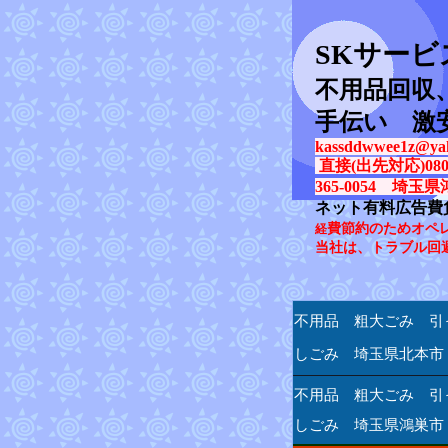
SK
サービ
不用品回収
手伝い 激
kassddwwee1z@yah
直接(出先対応)080-31
365-0054 埼玉県
ネット有料広告費
費節約のためオペ
経
当社は、トラブル回
不用品 粗大ごみ 引
しごみ 埼玉県北本市
不用品 粗大ごみ 引
しごみ 埼玉県鴻巣市