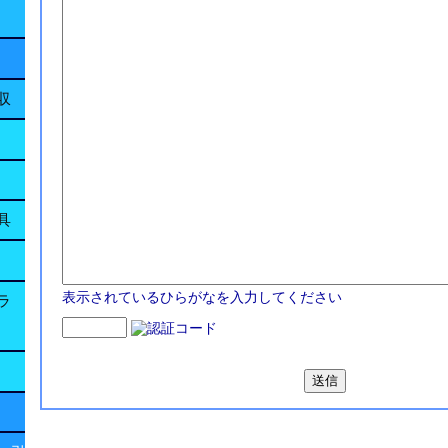
収
具
表示されているひらがなを入力してください
ラ