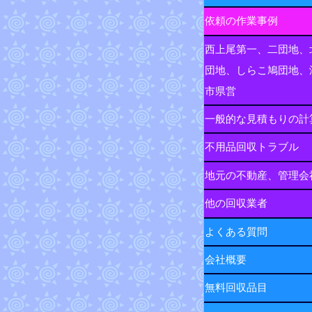
依頼の作業事例
西上尾第一、二団地、
団地、しらこ鳩団地、
市県営
一般的な見積もりの計
不用品回収トラブル
地元の不動産、管理会
他の回収業者
よくある質問
会社概要
無料回収品目