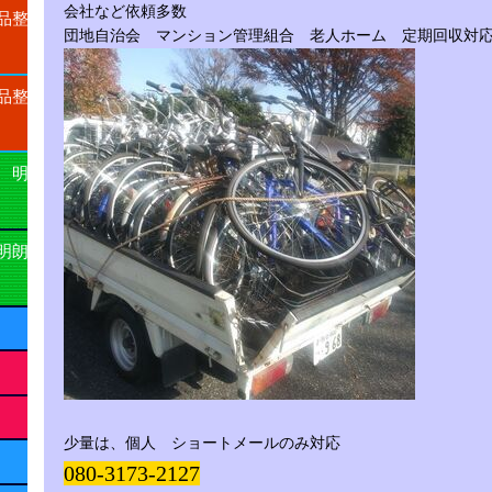
会社など依頼多数
品整
団地自治会 マンション管理組合 老人ホーム 定期回収
品整
 明
明朗
少量は、個人 ショートメールのみ対応
080-3173-2127