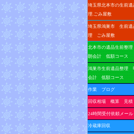
埼玉県北本市の生前遺
理.ごみ屋敷
埼玉県鴻巣市 生前遺
理 ごみ屋敷
北本市の遺品生前整理
朗会計 低額コース
鴻巣市生前遺品整理 
会計 低額コース
作業 ブログ
回収相場 概算 見積
24時間受付依頼メール
冷蔵庫回収