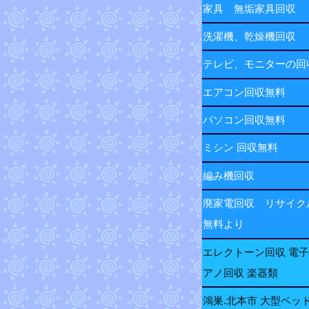
家具 無垢家具回収
洗濯機、乾燥機回収
テレビ、モニターの
エアコン回収無料
パソコン回収無料
ミシン 回収無料
編み機回収
廃家電回収 リサイク
無料より
エレクトーン回収 電
アノ回収 楽器類
鴻巣.北本市 大型ベッ