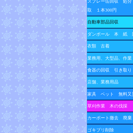
スプレー缶回収 処分
取 １本300円
自動車部品回収
ダンボール 本 紙 
衣類 古着
業務用、大型品、作業
食器の回収 引き取り
店舗、業務用品
家具 ベット 無料又
草刈作業 木の伐採
カーポート撤去 廃棄
ゴキブリ削除