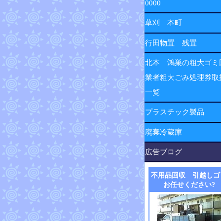
0000
草刈 本町
行田物置 残置
北本 鴻巣の粗大ゴミ
業者粗大ごみ処理券取
一覧
プラスチック製品
廃棄冷蔵庫
広告ブログ
不用品回収 引越しゴ
お任せください?