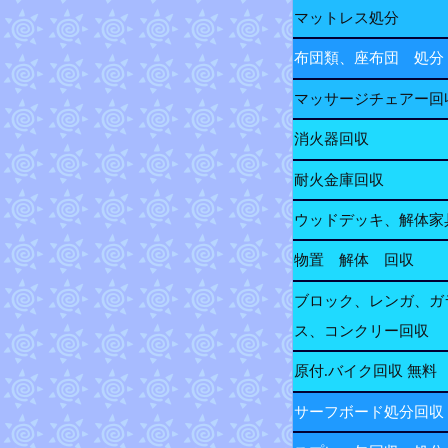
マットレス処分
布団類、座布団 処分
マッサージチェアー回
消火器回収
耐火金庫回収
ウッドデッキ、解体家
物置 解体 回収
ブロック、レンガ、ガ
ス、コンクリー回収
原付.バイク回収 無料
サーフボード処分回収