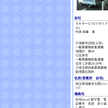
会社
ＳＫサービス(リサイク
ル)
代表 加藤 進
◎鴻巣市(旧吹上市)
一般廃棄物収集運搬
鴻環許 第44
◎北本市
一般廃棄物収集運搬
北市く許第26-26号
◎埼玉県内産業廃棄物
処理委託契約
住所(営業所 自宅)
埼玉県鴻巣市大間2-11-
115
連絡先
自宅fax,tel 留守電 電
話番号 名前 折り返
し電話